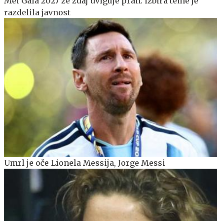
Met Gala 2027 že zdaj dviguje prah: izbira teme je
razdelila javnost
Umrl je oče Lionela Messija, Jorge Messi