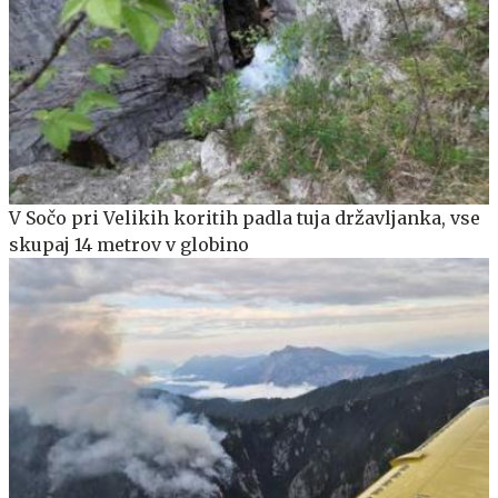
V Sočo pri Velikih koritih padla tuja državljanka, vse
skupaj 14 metrov v globino