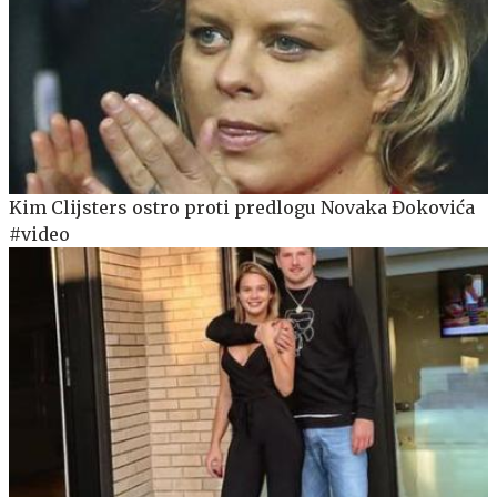
Kim Clijsters ostro proti predlogu Novaka Đokovića
#video