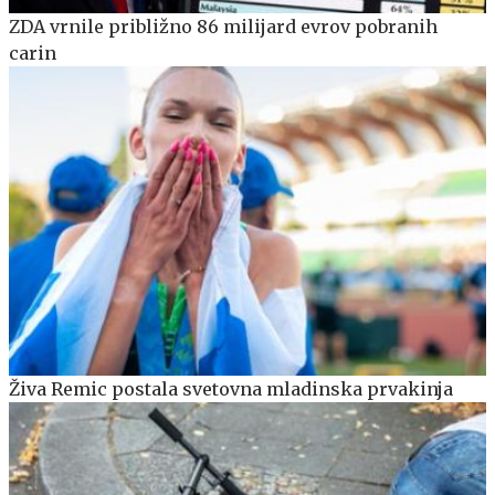
ZDA vrnile približno 86 milijard evrov pobranih
carin
Živa Remic postala svetovna mladinska prvakinja