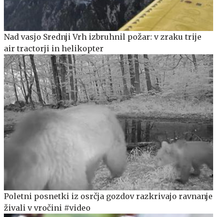
Nad vasjo Srednji Vrh izbruhnil požar: v zraku trije
air tractorji in helikopter
Poletni posnetki iz osrčja gozdov razkrivajo ravnanje
živali v vročini #video