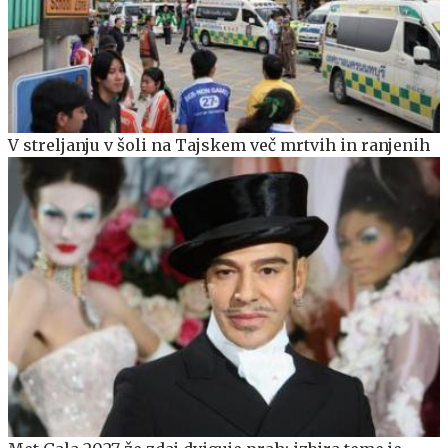
V streljanju v šoli na Tajskem več mrtvih in ranjenih