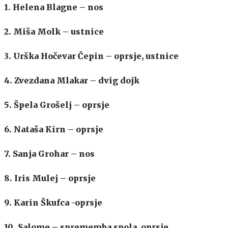
1. Helena Blagne – nos
2. Miša Molk – ustnice
3. Urška Hočevar Čepin – oprsje, ustnice
4. Zvezdana Mlakar – dvig dojk
5. Špela Grošelj – oprsje
6. Nataša Kirn – oprsje
7. Sanja Grohar – nos
8. Iris Mulej – oprsje
9. Karin Škufca -oprsje
10. Salome – sprememba spola, oprsje