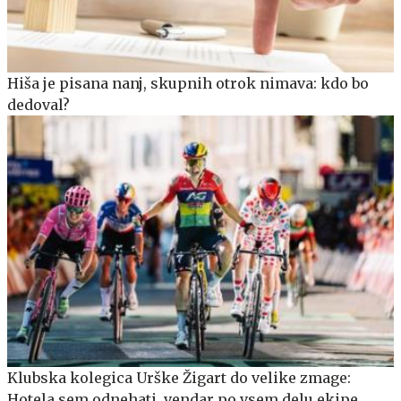
Hiša je pisana nanj, skupnih otrok nimava: kdo bo
dedoval?
Klubska kolegica Urške Žigart do velike zmage:
Hotela sem odnehati, vendar po vsem delu ekipe