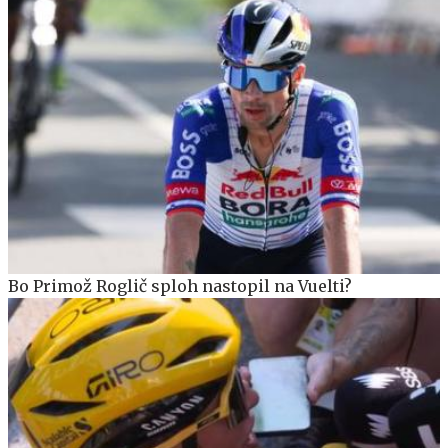
Bo Primož Roglič sploh nastopil na Vuelti?