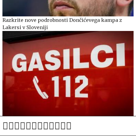
Razkrite nove podrobnosti Dončićevega kampa z
Lakersi v Sloveniji
Zagorelo v podjetju za izdelavo sekancev v Godoviču