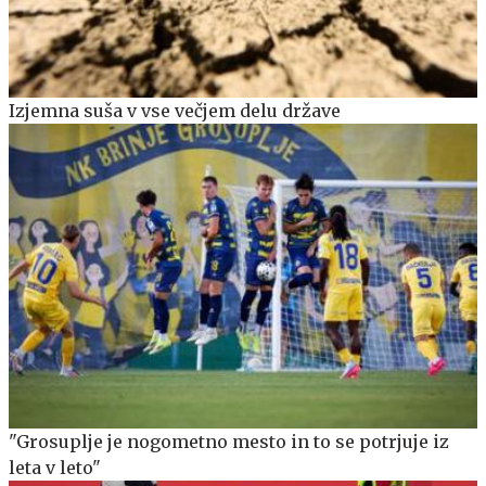
Izjemna suša v vse večjem delu države
"Grosuplje je nogometno mesto in to se potrjuje iz
leta v leto"