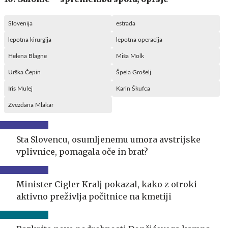
Slovenija
estrada
lepotna kirurgija
lepotna operacija
Helena Blagne
Miša Molk
Urška Čepin
Špela Grošelj
Iris Mulej
Karin Škufca
Zvezdana Mlakar
Sta Slovencu, osumljenemu umora avstrijske
vplivnice, pomagala oče in brat?
Minister Cigler Kralj pokazal, kako z otroki
aktivno preživlja počitnice na kmetiji