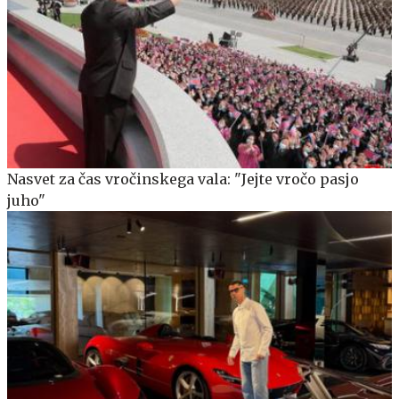
Nasvet za čas vročinskega vala: "Jejte vročo pasjo
juho"