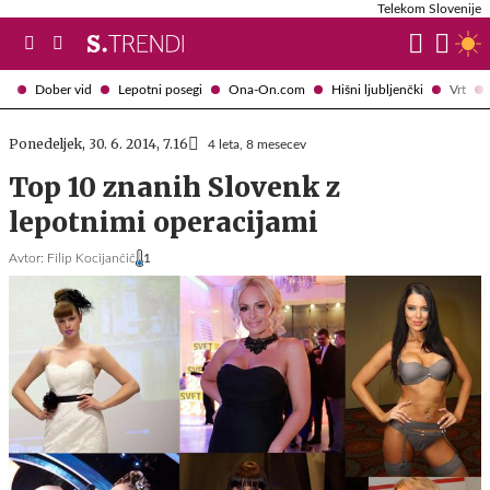
Telekom Slovenije
Dober vid
Lepotni posegi
Ona-On.com
Hišni ljubljenčki
Vrt
Ponedeljek, 30. 6. 2014, 7.16
4 leta, 8 mesecev
Top 10 znanih Slovenk z
lepotnimi operacijami
Avtor:
Filip Kocijančič
1