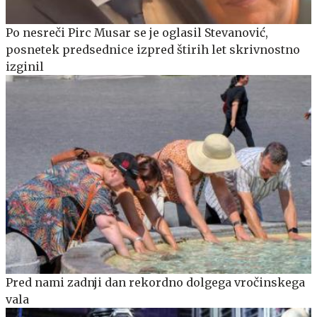
Po nesreči Pirc Musar se je oglasil Stevanović,
posnetek predsednice izpred štirih let skrivnostno
izginil
Pred nami zadnji dan rekordno dolgega vročinskega
vala