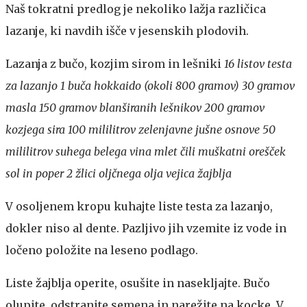
Naš tokratni predlog je nekoliko lažja različica
lazanje, ki navdih išče v jesenskih plodovih.
Lazanja z bučo, kozjim sirom in lešniki
16 listov testa
za lazanjo 1 buča hokkaido (okoli 800 gramov) 30 gramov
masla 150 gramov blanširanih lešnikov 200 gramov
kozjega sira 100 mililitrov zelenjavne jušne osnove 50
mililitrov suhega belega vina mlet čili muškatni orešček
sol in poper 2 žlici oljčnega olja vejica žajblja
V osoljenem kropu kuhajte liste testa za lazanjo,
dokler niso al dente. Pazljivo jih vzemite iz vode in
ločeno položite na leseno podlago.
Liste žajblja operite, osušite in nasekljajte. Bučo
olupite, odstranite semena in narežite na kocke. V