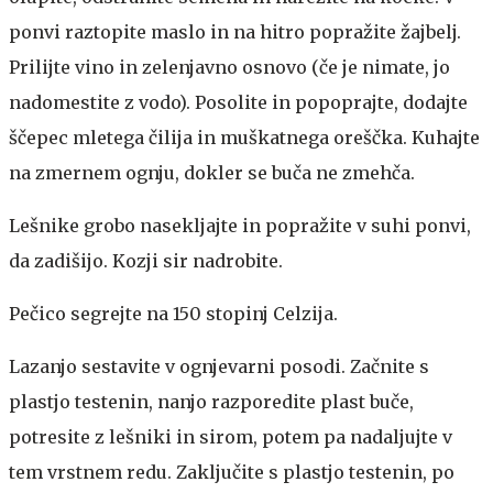
ponvi raztopite maslo in na hitro popražite žajbelj.
Prilijte vino in zelenjavno osnovo (če je nimate, jo
nadomestite z vodo). Posolite in popoprajte, dodajte
ščepec mletega čilija in muškatnega oreščka. Kuhajte
na zmernem ognju, dokler se buča ne zmehča.
Lešnike grobo nasekljajte in popražite v suhi ponvi,
da zadišijo. Kozji sir nadrobite.
Pečico segrejte na 150 stopinj Celzija.
Lazanjo sestavite v ognjevarni posodi. Začnite s
plastjo testenin, nanjo razporedite plast buče,
potresite z lešniki in sirom, potem pa nadaljujte v
tem vrstnem redu. Zaključite s plastjo testenin, po