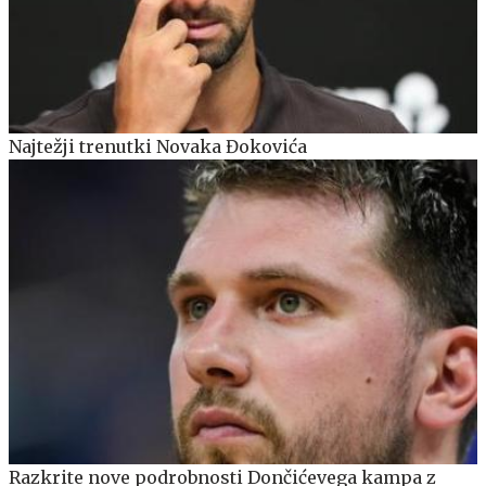
Najtežji trenutki Novaka Đokovića
Razkrite nove podrobnosti Dončićevega kampa z