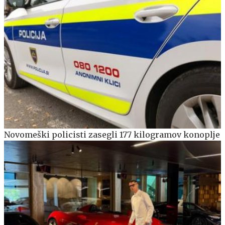
Novomeški policisti zasegli 177 kilogramov konoplje