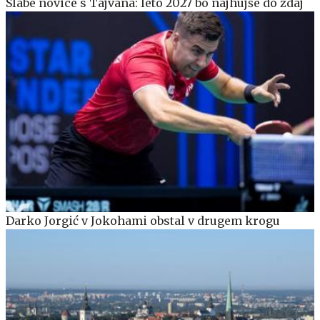
Slabe novice s Tajvana: leto 2027 bo najhujše do zdaj
Darko Jorgić v Jokohami obstal v drugem krogu