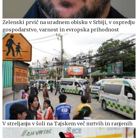
Zelenski prvič na uradnem obisku v Srbiji, v ospredju
gospodarstvo, varnost in evropska prihodnost
V streljanju v šoli na Tajskem več mrtvih in ranjenih