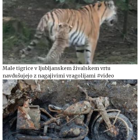
Male tigrice v ljubljanskem živalskem vrtu
navdušujejo z nagajivimi vragolijami #video