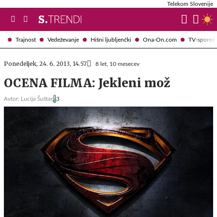
Telekom Slovenije
Trajnost
Vedeževanje
Hišni ljubljenčki
Ona-On.com
TV-spored
Ponedeljek, 24. 6. 2013, 14.57
8 let, 10 mesecev
OCENA FILMA: Jekleni mož
Avtor:
Lucija Šuštar
3