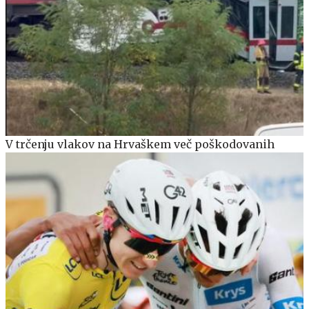
V trčenju vlakov na Hrvaškem več poškodovanih