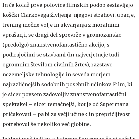
In če kolaž prve polovice filmskih podob sestavljajo
koščki Clarkovega življenja, njegovi strahovi, upanje,
trening močne volje in ukvarjanja z moralnimi
vprašanji, se drugi del sprevrže v gromozansko
(predolgo) znanstvenofantastično akcijo, s
podirajočimi se stavbami (in najverjetneje tudi
ogromnim številom civilnih žrtev), razstavo
nezemeljske tehnologije in seveda morjem
najrazličnejših sodobnih posebnih učinkov. Film, ki
je sicer povsem zadovoljiv znanstvenofantastični
spektakel – sicer temačnejši, kot je od Supermana
pričakovati – pa bi za večji učinek in prepričljivost
potreboval še nekoliko več globine.
Jekleni mož je film, v katerem Superman še ni začel s