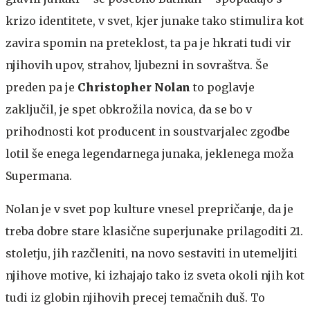
krizo identitete, v svet, kjer junake tako stimulira kot
zavira spomin na preteklost, ta pa je hkrati tudi vir
njihovih upov, strahov, ljubezni in sovraštva. Še
preden pa je
Christopher Nolan
to poglavje
zaključil, je spet obkrožila novica, da se bo v
prihodnosti kot producent in soustvarjalec zgodbe
lotil še enega legendarnega junaka, jeklenega moža
Supermana.
Nolan je v svet pop kulture vnesel prepričanje, da je
treba dobre stare klasične superjunake prilagoditi 21.
stoletju, jih razčleniti, na novo sestaviti in utemeljiti
njihove motive, ki izhajajo tako iz sveta okoli njih kot
tudi iz globin njihovih precej temačnih duš. To