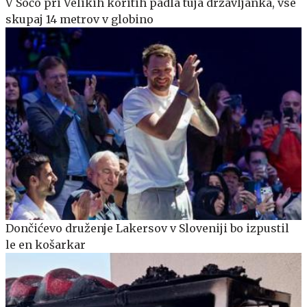
V Sočo pri Velikih koritih padla tuja državljanka, vse
skupaj 14 metrov v globino
Dončićevo druženje Lakersov v Sloveniji bo izpustil
le en košarkar