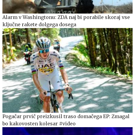
Alarm v Washingtonu: ZDA naj bi porabile skoraj vse
ključne rakete dolgega dosega
Pogačar prvič preizkusil traso domačega EP: Zmagal
bo kakovosten kolesar #video