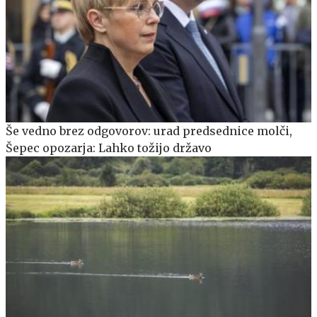
Še vedno brez odgovorov: urad predsednice molči,
Šepec opozarja: Lahko tožijo državo