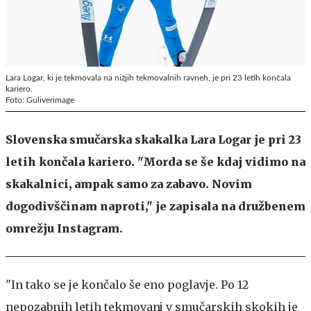
Lara Logar, ki je tekmovala na nižjih tekmovalnih ravneh, je pri 23 letih končala
kariero.
Foto: Guliverimage
Slovenska smučarska skakalka Lara Logar je pri 23
letih končala kariero. "Morda se še kdaj vidimo na
skakalnici, ampak samo za zabavo. Novim
dogodivščinam naproti," je zapisala na družbenem
omrežju Instagram.
"In tako se je končalo še eno poglavje. Po 12
nepozabnih letih tekmovanj v smučarskih skokih je