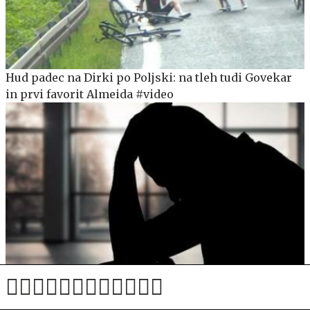
Hud padec na Dirki po Poljski: na tleh tudi Govekar
in prvi favorit Almeida #video
Z vsega sveta so deževala opozorila, da se lahko