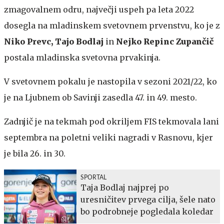
zmagovalnem odru, največji uspeh pa leta 2022
dosegla na mladinskem svetovnem prvenstvu, ko je z
Niko Prevc, Tajo Bodlaj
in
Nejko Repinc Zupančič
postala mladinska svetovna prvakinja.
V svetovnem pokalu je nastopila v sezoni 2021/22, ko
je na Ljubnem ob Savinji zasedla 47. in 49. mesto.
Zadnjič je na tekmah pod okriljem FIS tekmovala lani
septembra na poletni veliki nagradi v Rasnovu, kjer
je bila 26. in 30.
SPORTAL
Taja Bodlaj najprej po
uresničitev prvega cilja, šele nato
bo podrobneje pogledala koledar