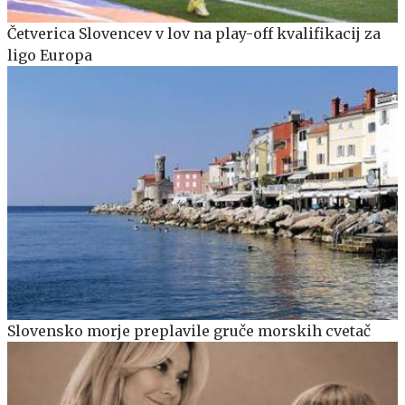
Četverica Slovencev v lov na play-off kvalifikacij za
ligo Europa
Slovensko morje preplavile gruče morskih cvetač