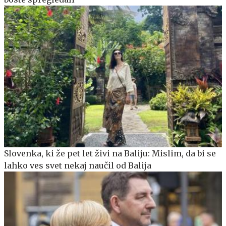
Slovenka, ki že pet let živi na Baliju: Mislim, da bi se
lahko ves svet nekaj naučil od Balija