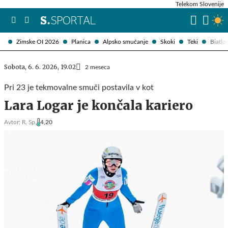
Telekom Slovenije
Zimske OI 2026
Planica
Alpsko smučanje
Skoki
Teki
Biatlo
Sobota, 6. 6. 2026, 19.02
2 meseca
Pri 23 je tekmovalne smuči postavila v kot
Lara Logar je končala kariero
Avtor:
R. Sp.
4,20