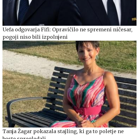
Uefa odgovarja Fifi: Opravičilo ne spremeni ničesar,
pogoji niso bili izpolnjeni
Tanja Žagar pokazala stajling, ki ga to poletje ne
boste spregledali