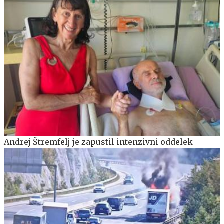
Andrej Štremfelj je zapustil intenzivni oddelek