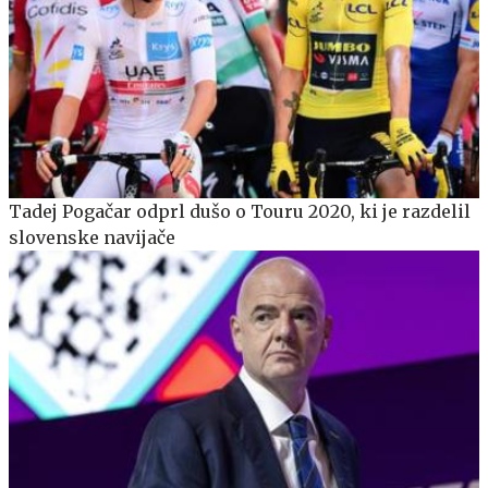
Tadej Pogačar odprl dušo o Touru 2020, ki je razdelil
slovenske navijače