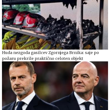
Huda nezgoda gasilcev Zgornjega Brnika: saje po
požaru prekrile praktično celoten objekt