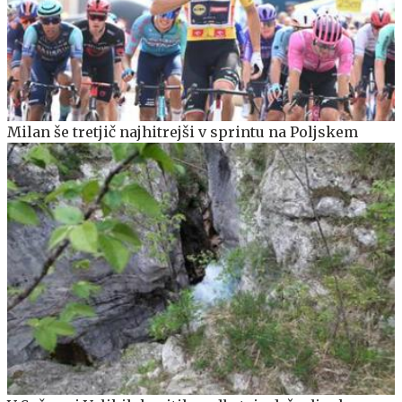
Milan še tretjič najhitrejši v sprintu na Poljskem