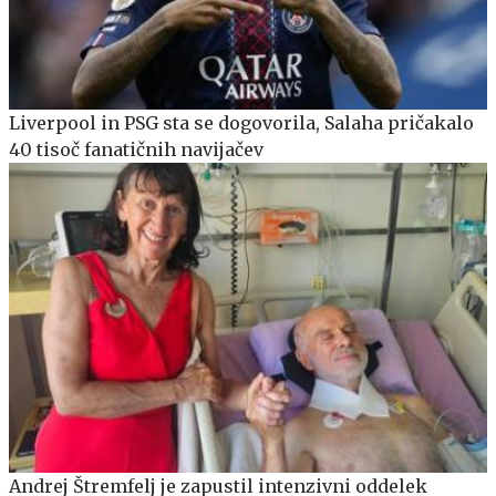
Liverpool in PSG sta se dogovorila, Salaha pričakalo
40 tisoč fanatičnih navijačev
Andrej Štremfelj je zapustil intenzivni oddelek