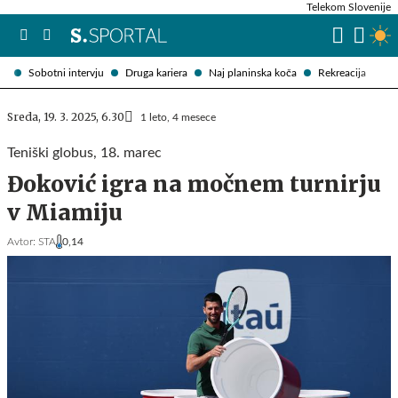
Telekom Slovenije
Sobotni intervju
Druga kariera
Naj planinska koča
Rekreacija
Sreda, 19. 3. 2025, 6.30
1 leto, 4 mesece
Teniški globus, 18. marec
Đoković igra na močnem turnirju
v Miamiju
Avtor:
STA
0,14