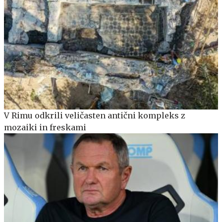
V Rimu odkrili veličasten antični kompleks z
mozaiki in freskami