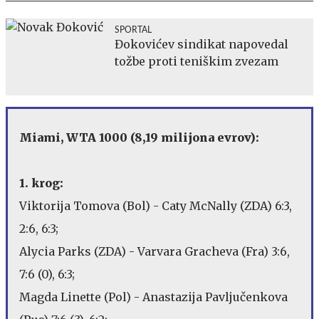
SPORTAL
Đokovićev sindikat napovedal
tožbe proti teniškim zvezam
Miami, WTA 1000 (8,19 milijona evrov):
1. krog:
Viktorija Tomova (Bol) - Caty McNally (ZDA) 6:3,
2:6, 6:3;
Alycia Parks (ZDA) - Varvara Gracheva (Fra) 3:6,
7:6 (0), 6:3;
Magda Linette (Pol) - Anastazija Pavljučenkova