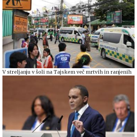
V streljanju v šoli na Tajskem več mrtvih in ranjenih