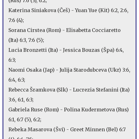
(Rus) 7:6 (3), 6:2;
Katerina Siniakova (Češ) - Yuan Yue (Kit) 6:2, 2:6,
7:6 (4);
Sorana Cirstea (Rom) - Elisabetta Cocciaretto
(Ita) 6:3, 7:6 (5);
Lucia Bronzetti (Ita) - Jessica Bouzas (Špa) 6:4,
6:3;
Naomi Osaka (Jap) - Julija Starodubceva (Ukr) 3:6,
6:4, 6:3;
Rebecca Šramkova (Slk) - Lucrezia Stefanini (Ita)
3:6, 6:1, 6:3;
Gabriela Ruse (Rom) - Polina Kudermetova (Rus)
6:1, 6:7 (5), 6:2;
Rebeka Masarova (Švi) - Greet Minnen (Bel) 6:7