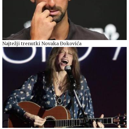
Najtežji trenutki Novaka Đokovića