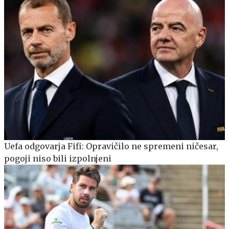
Uefa odgovarja Fifi: Opravičilo ne spremeni ničesar,
pogoji niso bili izpolnjeni