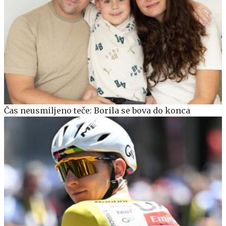
Čas neusmiljeno teče: Borila se bova do konca