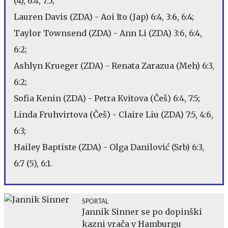
(4), 6:4, 7:5;
Lauren Davis (ZDA) - Aoi Ito (Jap) 6:4, 3:6, 6:4;
Taylor Townsend (ZDA) - Ann Li (ZDA) 3:6, 6:4,
6:2;
Ashlyn Krueger (ZDA) - Renata Zarazua (Meh) 6:3,
6:2;
Sofia Kenin (ZDA) - Petra Kvitova (Češ) 6:4, 7:5;
Linda Fruhvirtova (Češ) - Claire Liu (ZDA) 7:5, 4:6,
6:3;
Hailey Baptiste (ZDA) - Olga Danilović (Srb) 6:3,
6:7 (5), 6:1.
SPORTAL
Jannik Sinner se po dopinški
kazni vrača v Hamburgu