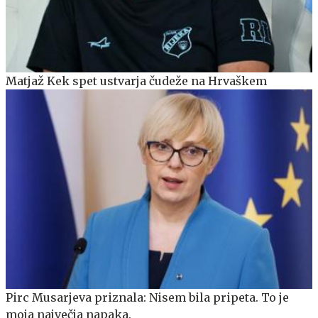
Matjaž Kek spet ustvarja čudeže na Hrvaškem
Pirc Musarjeva priznala: Nisem bila pripeta. To je
moja največja napaka.