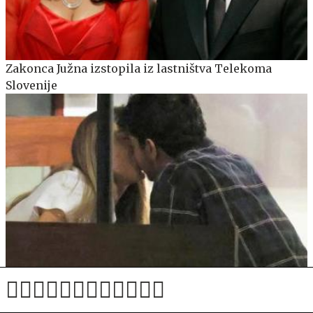
Zakonca Južna izstopila iz lastništva Telekoma
Slovenije
Povezovali so jo z Dončićem, zdaj so jo ujeli z novim