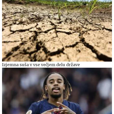
Izjemna suša v vse večjem delu države