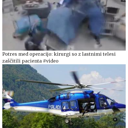
Potres med operacijo: kirurgi so z lastnimi telesi
zaščitili pacienta #video