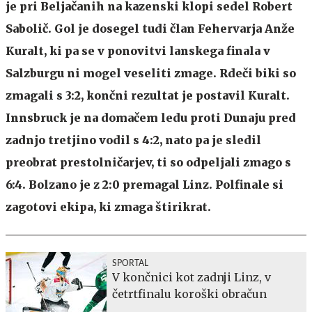
je pri Beljačanih na kazenski klopi sedel Robert
Sabolič. Gol je dosegel tudi član Fehervarja Anže
Kuralt, ki pa se v ponovitvi lanskega finala v
Salzburgu ni mogel veseliti zmage. Rdeči biki so
zmagali s 3:2, končni rezultat je postavil Kuralt.
Innsbruck je na domačem ledu proti Dunaju pred
zadnjo tretjino vodil s 4:2, nato pa je sledil
preobrat prestolničarjev, ti so odpeljali zmago s
6:4. Bolzano je z 2:0 premagal Linz. Polfinale si
zagotovi ekipa, ki zmaga štirikrat.
SPORTAL
V končnici kot zadnji Linz, v
četrtfinalu koroški obračun