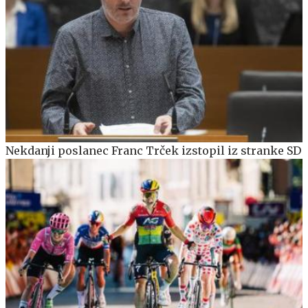
Nekdanji poslanec Franc Trček izstopil iz stranke SD