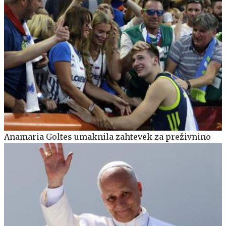
Anamaria Goltes umaknila zahtevek za preživnino