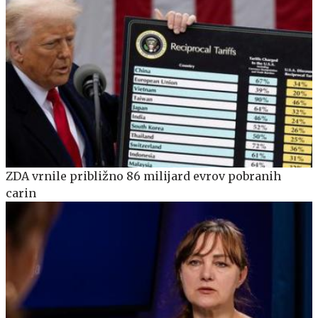
ZDA vrnile približno 86 milijard evrov pobranih
carin