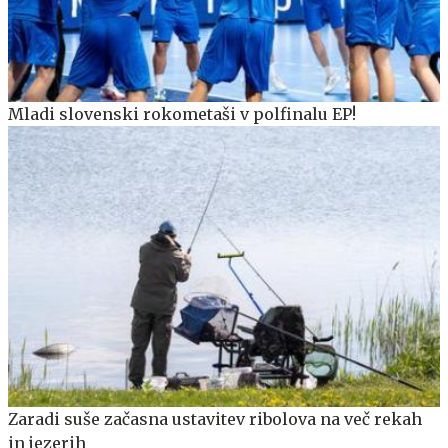
Mladi slovenski rokometaši v polfinalu EP!
Zaradi suše začasna ustavitev ribolova na več rekah
in jezerih