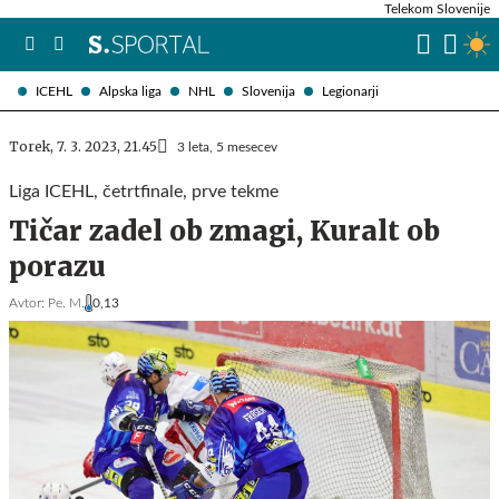
Telekom Slovenije
ICEHL
Alpska liga
NHL
Slovenija
Legionarji
Torek, 7. 3. 2023, 21.45
3 leta, 5 mesecev
Liga ICEHL, četrtfinale, prve tekme
Tičar zadel ob zmagi, Kuralt ob
porazu
Avtor:
Pe. M.
0,13