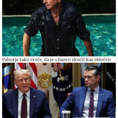
Pahorju tako vroče, da je v bazen skočil kar oblečen