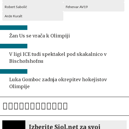
Robert Sabolič
Fehervar AV19
Anže Kuralt
Žan Us se vrača k Olimpiji
V ligi ICE tudi spektakel pod skakalnico v
Bischofshofnu
Luka Gomboc zadnja okrepitev hokejistov
Olimpije
Izberite Siol.net za svoj