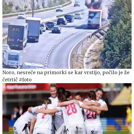
Noro, nesreče na primorki se kar vrstijo, počilo je že
četrtič #foto