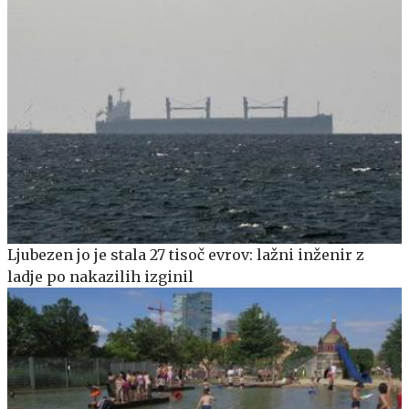
Ljubezen jo je stala 27 tisoč evrov: lažni inženir z
ladje po nakazilih izginil