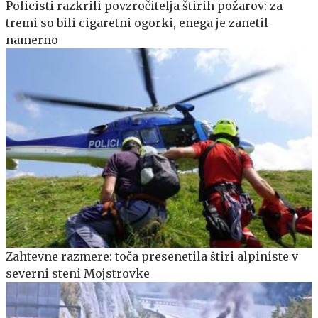
Policisti razkrili povzročitelja štirih požarov: za
tremi so bili cigaretni ogorki, enega je zanetil
namerno
Zahtevne razmere: toča presenetila štiri alpiniste v
severni steni Mojstrovke