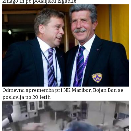
zmago in po podaljšku izgubile
Odmevna sprememba pri NK Maribor, Bojan Ban se
poslavlja po 20 letih