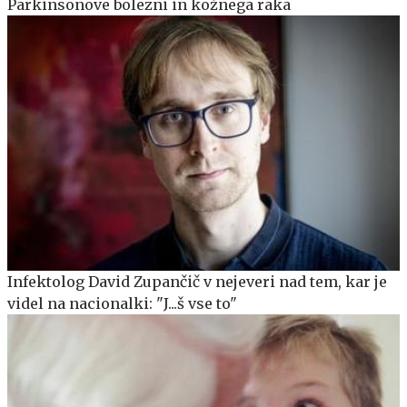
Parkinsonove bolezni in kožnega raka
Infektolog David Zupančič v nejeveri nad tem, kar je
videl na nacionalki: "J...š vse to"