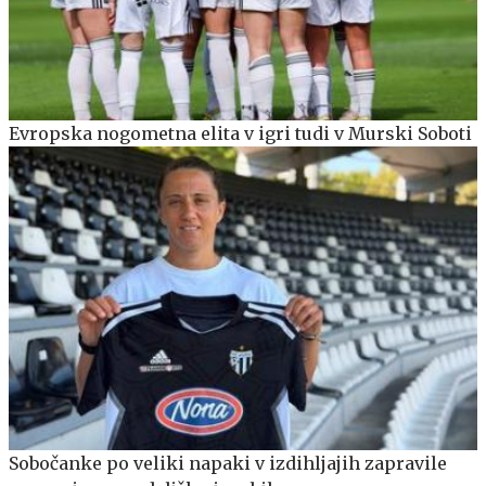
Evropska nogometna elita v igri tudi v Murski Soboti
Sobočanke po veliki napaki v izdihljajih zapravile