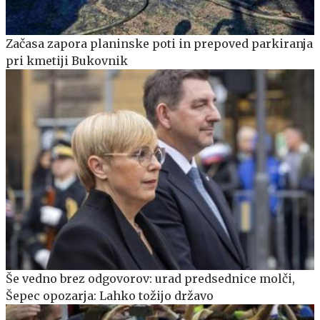
Začasa zapora planinske poti in prepoved parkiranja
pri kmetiji Bukovnik
Še vedno brez odgovorov: urad predsednice molči,
Šepec opozarja: Lahko tožijo državo