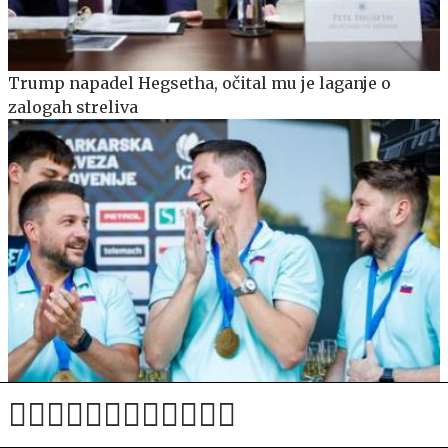
Trump napadel Hegsetha, očital mu je laganje o
zalogah streliva
Domen Zevnik po zlatem poletju: Če bi to rekel, bi
lagal