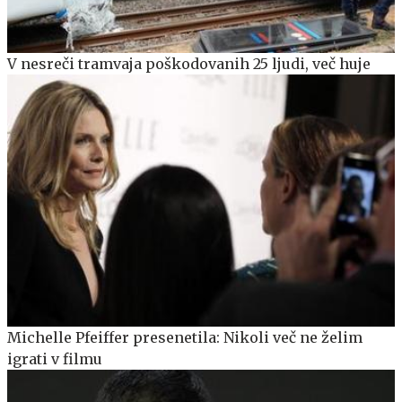
V nesreči tramvaja poškodovanih 25 ljudi, več huje
Michelle Pfeiffer presenetila: Nikoli več ne želim
igrati v filmu