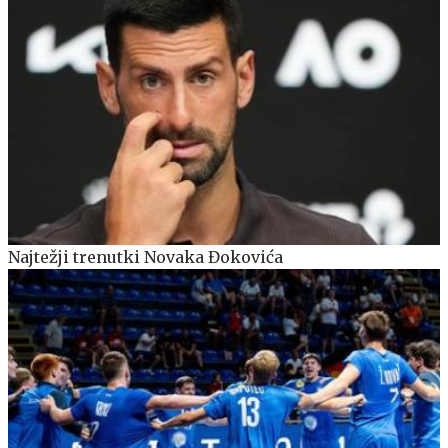
Najtežji trenutki Novaka Đokovića