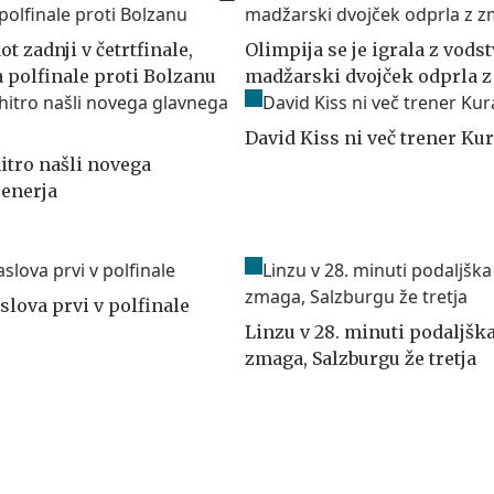
ot zadnji v četrtfinale,
Olimpija se je igrala z vods
a polfinale proti Bolzanu
madžarski dvojček odprla 
David Kiss ni več trener Ku
itro našli novega
renerja
slova prvi v polfinale
Linzu v 28. minuti podaljšk
zmaga, Salzburgu že tretja