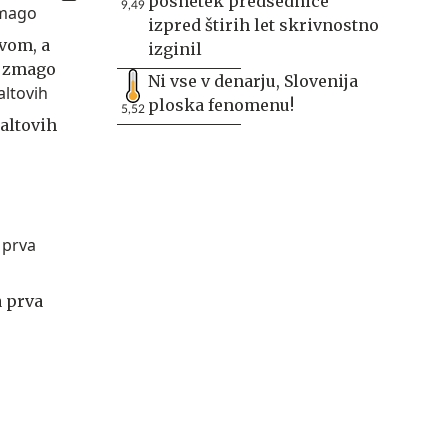
posnetek predsednice
9,49
izpred štirih let skrivnostno
tvom, a
izginil
z zmago
Ni vse v denarju, Slovenija
ploska fenomenu!
5,52
raltovih
a prva