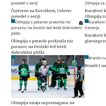
Čustveno na Koroškem, Celovec
Kuraltovi k
povedel v seriji
Olimpija z
Kuraltovi h
Olimpija s petardo prekinila niz
glavnega t
porazov, na tivolski led leteli
dobrodelni pliški
Branilci na
Olimpija ostaja nepremagana: na