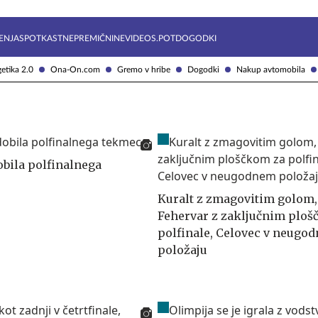
Želite prejemati e-novice?
Uživajmo pametno
ENJA
SPOTKAST
NEPREMIČNINE
VIDEOS.POT
DOGODKI
etika 2.0
Ona-On.com
Gremo v hribe
Dogodki
Nakup avtomobila
obila polfinalnega
Kuralt z zmagovitim golom,
Fehervar z zaključnim ploš
polfinale, Celovec v neugo
položaju