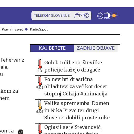
TELEKOM SLOVENIJE
Pravni nasvet
RadioS.pot
KAJ BERETE
ZADNJE OBJAVE
Golob trdil eno, številke
policije kažejo drugače
10
Po nevihti drastična
ohladitev: za več kot deset
9,01
čkom za
stopinj Celzija #animacija
dnem
Velika sprememba: Domen
in Nika Prevc ter drugi
6,06
Slovenci dobili proste roke
Oglasil se je Stevanović,