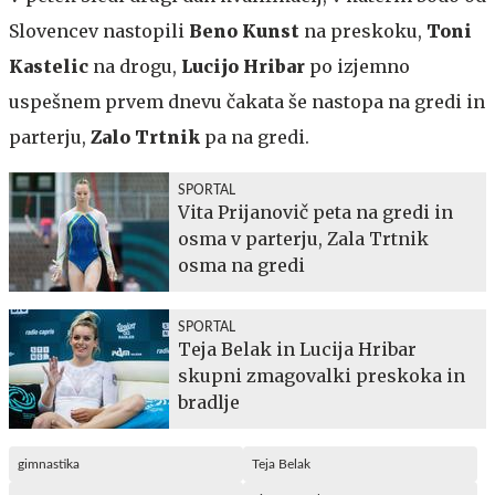
Slovencev nastopili
Beno Kunst
na preskoku,
Toni
Kastelic
na drogu,
Lucijo Hribar
po izjemno
uspešnem prvem dnevu čakata še nastopa na gredi in
parterju,
Zalo Trtnik
pa na gredi.
SPORTAL
Vita Prijanovič peta na gredi in
osma v parterju, Zala Trtnik
osma na gredi
SPORTAL
Teja Belak in Lucija Hribar
skupni zmagovalki preskoka in
bradlje
gimnastika
Teja Belak