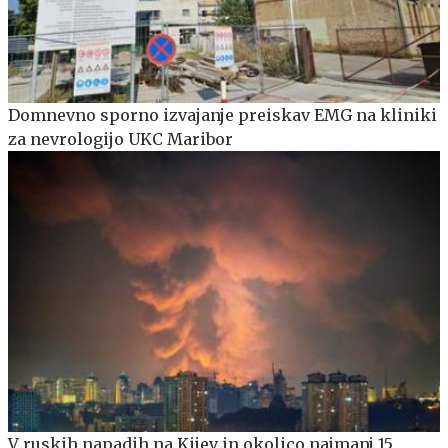
Domnevno sporno izvajanje preiskav EMG na kliniki
za nevrologijo UKC Maribor
V ruskih napadih na Kijev in okolico najmanj 15