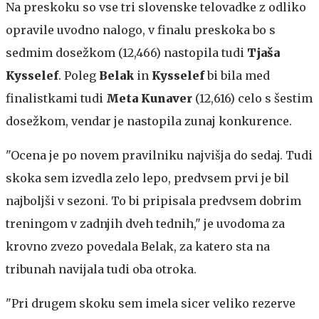
Na preskoku so vse tri slovenske telovadke z odliko
opravile uvodno nalogo, v finalu preskoka bo s
sedmim dosežkom (12,466) nastopila tudi
Tjaša
Kysselef
. Poleg
Belak
in
Kysselef
bi bila med
finalistkami tudi
Meta Kunaver
(12,616) celo s šestim
dosežkom, vendar je nastopila zunaj konkurence.
"Ocena je po novem pravilniku najvišja do sedaj. Tudi
skoka sem izvedla zelo lepo, predvsem prvi je bil
najboljši v sezoni. To bi pripisala predvsem dobrim
treningom v zadnjih dveh tednih," je uvodoma za
krovno zvezo povedala Belak, za katero sta na
tribunah navijala tudi oba otroka.
"Pri drugem skoku sem imela sicer veliko rezerve