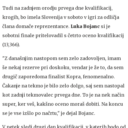
Tudi na zadnjem orodju prvega dne kvalifikacij,
krogih, bo imela Slovenija v soboto v igri za odličja
člana domače reprezentance.
Luka Bojanc
si je
sobotni finale pritelovadil s četrto oceno kvalifikacij
(13,366).
"Z današnjim nastopom sem zelo zadovoljen, imam
še nekaj rezerve pri doskoku, vendar je že to, da sem
drugič zaporedoma finalist Kopra, fenomenalno.
Čakanje na tekmo je bilo zelo dolgo, saj sem nastopal
kot zadnji tekmovalec prvega dne. To je na nek način
super, ker veš, kakšno oceno moraš dobiti. Na koncu
se je vse izšlo po načrtu," je dejal Bojanc.
V petek sledi drugi dan kvalifikacij, v katerih bodo od