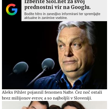
Izberite Siol.net za svoj
prednostni vir na Googlu.
Bodite hitro in zanesljivo informirani ter spremljajte
aktualne in zanimive vsebine.
Aleks Pihler pojasnil fenomen Nafte. Čez noč ostali
brez milijonov evrov, a so najboljši v Sloveniji.