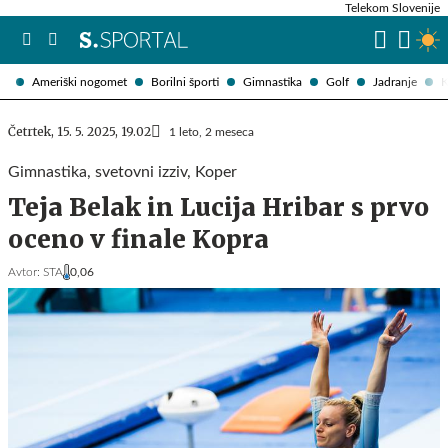
Telekom Slovenije
Ameriški nogomet
Borilni športi
Gimnastika
Golf
Jadranje
K
Četrtek, 15. 5. 2025, 19.02
1 leto, 2 meseca
Gimnastika, svetovni izziv, Koper
Teja Belak in Lucija Hribar s prvo
oceno v finale Kopra
Avtor:
STA
0,06