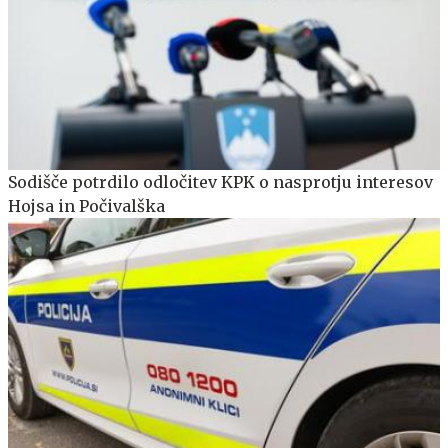
Sodišče potrdilo odločitev KPK o nasprotju interesov
Hojsa in Počivalška