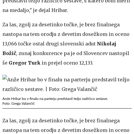
predstavil težjo različico sestave, s katero bom meril
na medaljo," je dejal Hribar.
Za las, zgolj za desetinko točke, je brez finalnega
nastopa na tem orodju z devetim dosežkom in oceno
13,066 točke ostal drugi slovenski adut
Nikolaj
Božič
, zunaj konkurence pa je od Slovencev nastopil
še
Gregor Turk
in prejel oceno 12,133.
Anže Hribar bo v finalu na parterju predstavil težjo različico sestave.
Foto: Grega Valančič
Za las, zgolj za desetinko točke, je brez finalnega
nastopa na tem orodju z devetim dosežkom in oceno