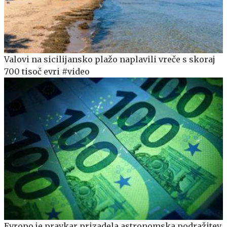
Valovi na sicilijansko plažo naplavili vreče s skoraj
700 tisoč evri #video
Evropo je pravkar prizadela astronomska podražitev