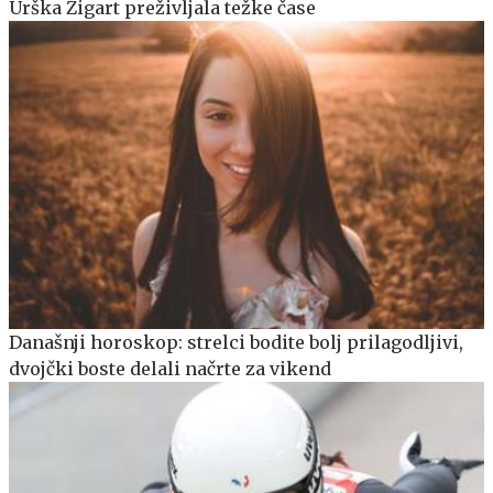
Urška Žigart preživljala težke čase
Današnji horoskop: strelci bodite bolj prilagodljivi,
dvojčki boste delali načrte za vikend