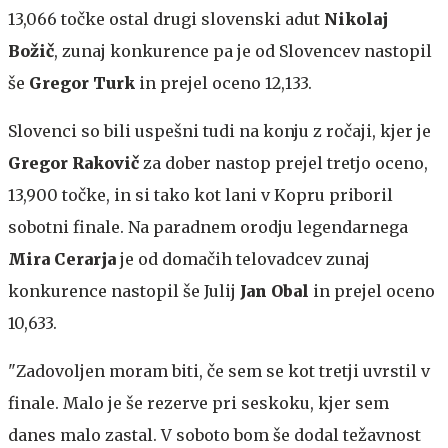
13,066 točke ostal drugi slovenski adut
Nikolaj
Božič
, zunaj konkurence pa je od Slovencev nastopil
še
Gregor Turk
in prejel oceno 12,133.
Slovenci so bili uspešni tudi na konju z ročaji, kjer je
Gregor Rakovič
za dober nastop prejel tretjo oceno,
13,900 točke, in si tako kot lani v Kopru priboril
sobotni finale. Na paradnem orodju legendarnega
Mira Cerarja
je od domačih telovadcev zunaj
konkurence nastopil še Julij
Jan Obal
in prejel oceno
10,633.
"Zadovoljen moram biti, če sem se kot tretji uvrstil v
finale. Malo je še rezerve pri seskoku, kjer sem
danes malo zastal. V soboto bom še dodal težavnost