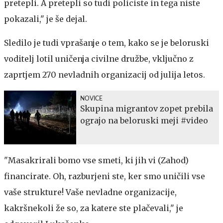
pretepli. A pretepli so tudi policiste in tega niste
pokazali," je še dejal.
Sledilo je tudi vprašanje o tem, kako se je beloruski
voditelj lotil uničenja civilne družbe, vključno z
zaprtjem 270 nevladnih organizacij od julija letos.
NOVICE
Skupina migrantov zopet prebila
ograjo na beloruski meji #video
"Masakrirali bomo vse smeti, ki jih vi (Zahod)
financirate. Oh, razburjeni ste, ker smo uničili vse
vaše strukture! Vaše nevladne organizacije,
kakršnekoli že so, za katere ste plačevali," je