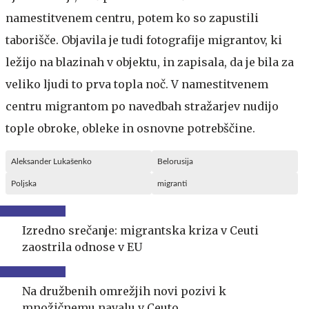
namestitvenem centru, potem ko so zapustili
taborišče. Objavila je tudi fotografije migrantov, ki
ležijo na blazinah v objektu, in zapisala, da je bila za
veliko ljudi to prva topla noč. V namestitvenem
centru migrantom po navedbah stražarjev nudijo
tople obroke, obleke in osnovne potrebščine.
Aleksander Lukašenko
Belorusija
Poljska
migranti
Izredno srečanje: migrantska kriza v Ceuti
zaostrila odnose v EU
Na družbenih omrežjih novi pozivi k
množičnemu navalu v Ceuto