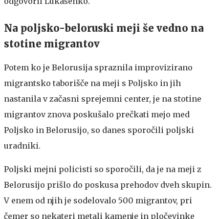
odgovoril Lukašenko.
Na poljsko-beloruski meji še vedno na
stotine migrantov
Potem ko je Belorusija spraznila improvizirano
migrantsko taborišče na meji s Poljsko in jih
nastanila v začasni sprejemni center, je na stotine
migrantov znova poskušalo prečkati mejo med
Poljsko in Belorusijo, so danes sporočili poljski
uradniki.
Poljski mejni policisti so sporočili, da je na meji z
Belorusijo prišlo do poskusa prehodov dveh skupin.
V enem od njih je sodelovalo 500 migrantov, pri
čemer so nekateri metali kamenje in pločevinke