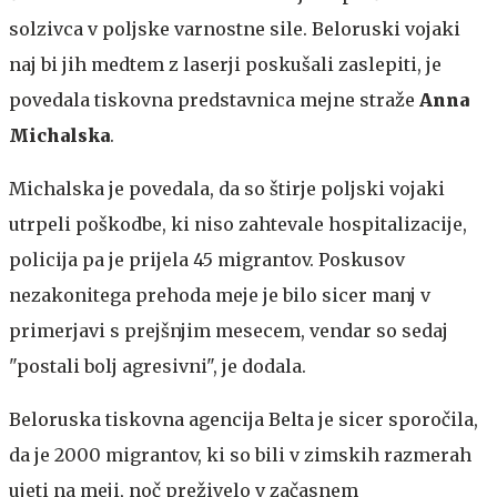
solzivca v poljske varnostne sile. Beloruski vojaki
naj bi jih medtem z laserji poskušali zaslepiti, je
povedala tiskovna predstavnica mejne straže
Anna
Michalska
.
Michalska je povedala, da so štirje poljski vojaki
utrpeli poškodbe, ki niso zahtevale hospitalizacije,
policija pa je prijela 45 migrantov. Poskusov
nezakonitega prehoda meje je bilo sicer manj v
primerjavi s prejšnjim mesecem, vendar so sedaj
"postali bolj agresivni", je dodala.
Beloruska tiskovna agencija Belta je sicer sporočila,
da je 2000 migrantov, ki so bili v zimskih razmerah
ujeti na meji, noč preživelo v začasnem