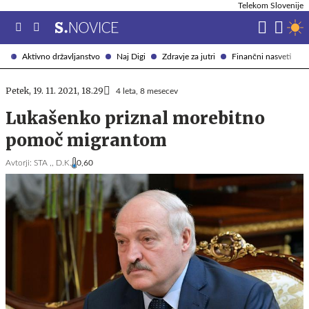
Telekom Slovenije
Aktivno državljanstvo
Naj Digi
Zdravje za jutri
Finančni nasveti
Petek, 19. 11. 2021, 18.29
4 leta, 8 mesecev
Lukašenko priznal morebitno
pomoč migrantom
Avtorji:
STA ,,
D.K.
0,60