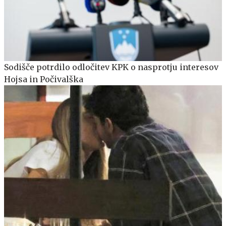
Sodišče potrdilo odločitev KPK o nasprotju interesov
Hojsa in Počivalška