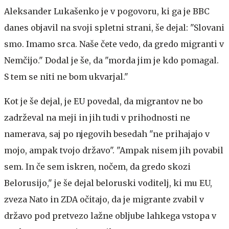
Aleksander Lukašenko je v pogovoru, ki ga je BBC
danes objavil na svoji spletni strani, še dejal: "Slovani
smo. Imamo srca. Naše čete vedo, da gredo migranti v
Nemčijo." Dodal je še, da "morda jim je kdo pomagal.
S tem se niti ne bom ukvarjal."
Kot je še dejal, je EU povedal, da migrantov ne bo
zadrževal na meji in jih tudi v prihodnosti ne
namerava, saj po njegovih besedah "ne prihajajo v
mojo, ampak tvojo državo". "Ampak nisem jih povabil
sem. In če sem iskren, nočem, da gredo skozi
Belorusijo," je še dejal beloruski voditelj, ki mu EU,
zveza Nato in ZDA očitajo, da je migrante zvabil v
državo pod pretvezo lažne obljube lahkega vstopa v