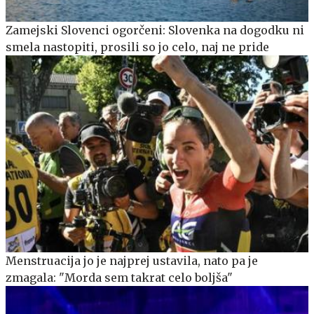
Zamejski Slovenci ogorčeni: Slovenka na dogodku ni
smela nastopiti, prosili so jo celo, naj ne pride
Menstruacija jo je najprej ustavila, nato pa je
zmagala: "Morda sem takrat celo boljša"