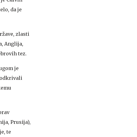
elo, da je
ržave, zlasti
, Anglija,
brovih tez.
jugom je
odkrivali
skemu
prav
ja, Prusija),
e, te