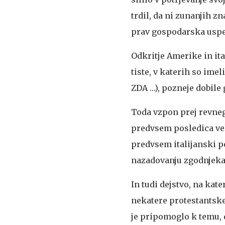
trdil, da ni zunanjih zn
prav gospodarska uspe
Odkritje Amerike in it
tiste, v katerih so ime
ZDA …), pozneje dobile 
Toda vzpon prej revneg
predvsem posledica vel
predvsem italijanski 
nazadovanju zgodnjekapi
In tudi dejstvo, na ka
nekatere protestantske 
je pripomoglo k temu, d