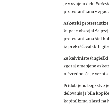
je v svojem delu
Protest
protestantizma v zgodo
Asketski protestantiz
ki pa je obstajal že pr
protestantizma štel kal
iz prekrščevalskih giba
Za kalviniste (angleški
zgoraj omenjene askets
ničvredno, če je vernik
Pridobljeno bogastvo je
delovanja je bila kopič
kapitalizma, zlasti na