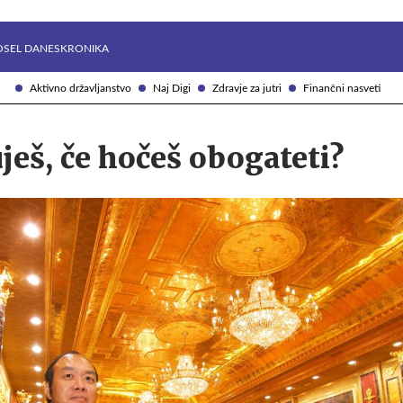
Želite prejemati e-novice?
Uživajmo pametno
OSEL DANES
KRONIKA
Aktivno državljanstvo
Naj Digi
Zdravje za jutri
Finančni nasveti
ješ, če hočeš obogateti?