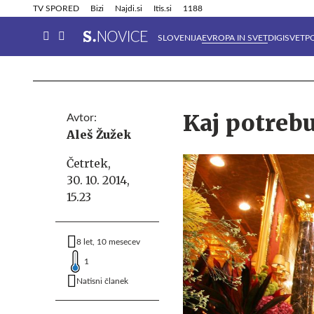
Info in obvestila
Tehnik
TV SPORED
Bizi
Najdi.si
Itis.si
1188
SLOVENIJA
EVROPA IN SVET
DIGISVET
P
Kaj potrebu
Avtor:
Aleš Žužek
Četrtek,
30. 10. 2014,
15.23
8 let, 10 mesecev
1
Natisni članek