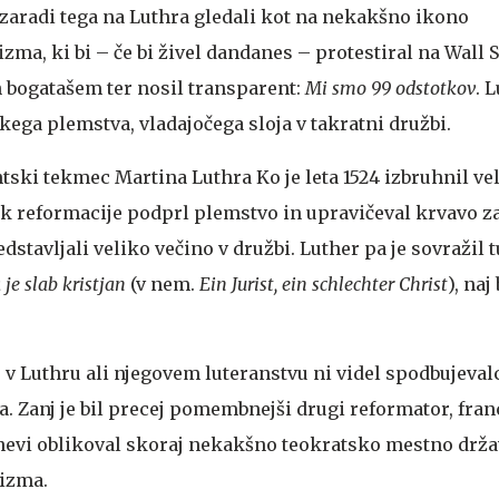
i zaradi tega na Luthra gledali kot na nekakšno ikono
ma, ki bi – če bi živel dandanes – protestiral na Wall S
 bogatašem ter nosil transparent:
Mi smo 99 odstotkov
. L
ga plemstva, vladajočega sloja v takratni družbi.
ntski tekmec Martina Luthra
Ko je leta 1524 izbruhnil v
k reformacije podprl plemstvo in upravičeval krvavo zat
dstavljali veliko večino v družbi. Luther pa je sovražil t
 je slab kristjan
(v nem.
Ein Jurist, ein schlechter Christ
), naj 
 v Luthru ali njegovem luteranstvu ni videl spodbujeval
a. Zanj je bil precej pomembnejši drugi reformator, fra
Ženevi oblikoval skoraj nekakšno teokratsko mestno drža
nizma.