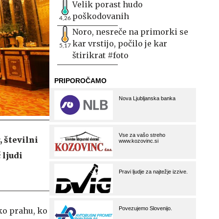
Velik porast hudo
poškodovanih
4,26
Noro, nesreče na primorki se
kar vrstijo, počilo je kar
5,17
štirikrat #foto
, številni
 ljudi
iko prahu, ko