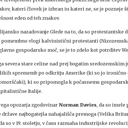
akov, kateri človek je izbran in kateri ne, se je pozneje št
šnost eden od teh znakov.
alijansko nazadovanje
Glede na to, da so protestantske d
li pomembno vlogi kalvinistični protestanti (Nizozemska
glavno gospodarsko moč, se je to zdelo kot potrditev We
a severa stare celine nad prej bogatim sredozemskim 
ikih sprememb po odkritju Amerike (ki so jo ironično 
pomorščaki), ki so pripomogla k počasnemu gospodar
talistične Italije.
terega opozarja zgodovinar
Norman Davies
, da so imele 
države najbogatejša nahajališča premoga (Velika Britani
a so v 19. stoletju, v času razmaha industrijske revolucij