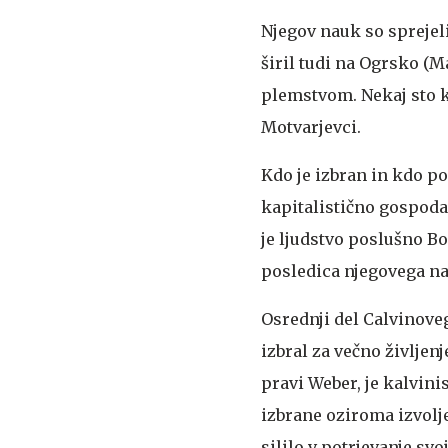
Njegov nauk so sprejeli
širil tudi na Ogrsko (M
plemstvom. Nekaj sto k
Motvarjevci.
Kdo je izbran in kdo p
kapitalistično gospodar
je ljudstvo poslušno B
posledica njegovega n
Osrednji del Calvinoveg
izbral za večno življen
pravi Weber, je kalvin
izbrane oziroma izvol
sililo v potrjevanje sv