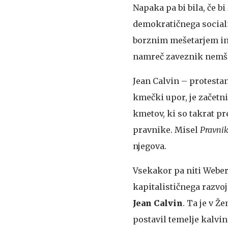
Napaka pa bi bila, če b
demokratičnega socializ
borznim mešetarjem in
namreč zaveznik nemške
Jean Calvin – protesta
kmečki upor, je začetni
kmetov, ki so takrat pre
pravnike. Misel
Pravnik
njegova.
Vsekakor pa niti Weber
kapitalističnega razvoj
Jean Calvin
. Ta je v 
postavil temelje kalvi