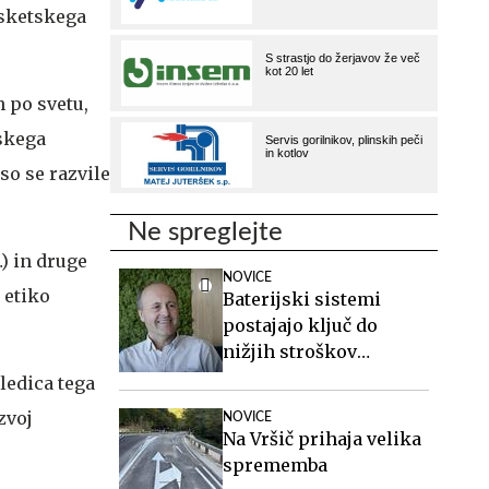
asketskega
h po svetu,
tskega
so se razvile
Ne spreglejte
…) in druge
NOVICE
 etiko
Baterijski sistemi
postajajo ključ do
nižjih stroškov
elektrike v podjetjih
ledica tega
zvoj
NOVICE
Na Vršič prihaja velika
sprememba