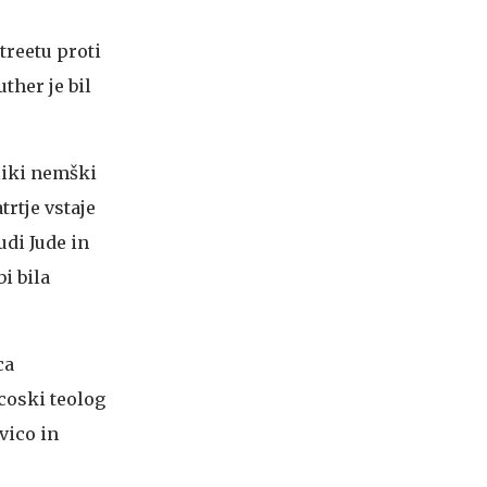
treetu proti
uther je bil
eliki nemški
rtje vstaje
udi Jude in
bi bila
ca
ncoski teolog
vico in