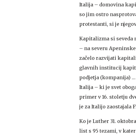
Italija – domovina kap
so jim ostro nasprotova
protestanti, si je njeg
Kapitalizma si seveda n
– na severu Apeninskega
začelo razvijati kapital
glavnih institucij kap
podjetja (kompanija) 
Italija – ki je svet ob
primer v 16. stoletju dv
je za Italijo zaostajal
Ko je Luther 31. oktob
list s 95 tezami, v kat