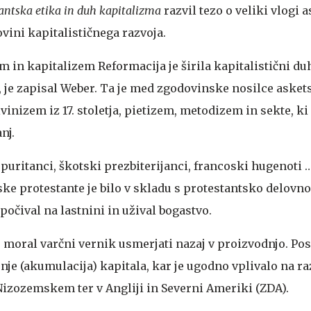
antska etika in duh kapitalizma
razvil tezo o veliki vlogi 
vini kapitalističnega razvoja.
em in kapitalizem
Reformacija je širila kapitalistični du
ej, je zapisal Weber. Ta je med zgodovinske nosilce aske
vinizem iz 17. stoletja, pietizem, metodizem in sekte, ki 
nj.
 puritanci, škotski prezbiterijanci, francoski hugenoti 
ke protestante je bilo v skladu s protestantsko delovno
 počival na lastnini in užival bogastvo.
 moral varčni vernik usmerjati nazaj v proizvodnjo. Pos
enje (akumulacija) kapitala, kar je ugodno vplivalo na ra
 Nizozemskem ter v Angliji in Severni Ameriki (ZDA).