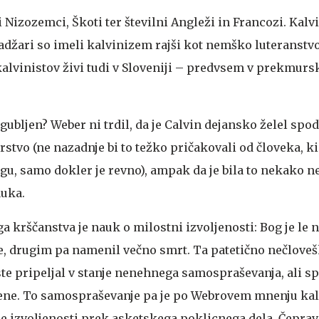
 Nizozemci, Škoti ter številni Angleži in Francozi. Kalv
adžari so imeli kalvinizem rajši kot nemško luteranstvo
alvinistov živi tudi v Sloveniji – predvsem v prekmursk
ogubljen?
Weber ni trdil, da je Calvin dejansko želel spod
stvo (ne nazadnje bi to težko pričakovali od človeka, ki 
ogu, samo dokler je revno), ampak da je bila to nekako 
auka.
a krščanstva je nauk o milostni izvoljenosti: Bog je le n
je, drugim pa namenil večno smrt. Ta patetično nečloveš
iste pripeljal v stanje nenehnega samospraševanja, ali 
jene. To samospraševanje pa je po Webrovem mnenju kal
oje izvoljenosti prek asketskega poklicnega dela. Čeprav