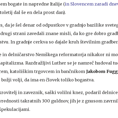
em bogate in napredne Italije (
in Slovencem zaradi dne
oletij dal še en dela prost dan).
os, da je šel denar od odpustkov v gradnjo bazilike svete
o drugi strani zavedali znane misli, da ko gre dobro grad
vu. In gradnje cerkva so dajale kruh številnim gradbe
e in delničarstvo
Nemškega reformatorja nikakor ni m
apitalizma. Razdražljivi Luther se je namreč hudoval tu
cem, katoliškim trgovcem in bančnikom
Jakobom Fugg
 božji volji, da ima en človek toliko bogastva.
rovitelj in zaveznik, saški volilni knez, podaril delnic
 vrednosti takratnih 300 guldnov, jih je z gnusom zavrnil
 špekulacijami.