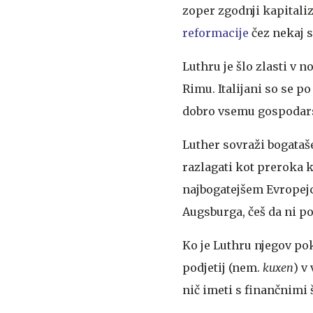
zoper zgodnji kapitaliz
reformacije
čez nekaj st
Luthru je šlo zlasti v n
Rimu. Italijani so se p
dobro vsemu gospodarst
Luther sovraži bogataš
razlagati kot preroka k
najbogatejšem Evropej
Augsburga, češ da ni po
Ko je Luthru njegov pok
podjetij (nem.
kuxen
) v
nič imeti s finančnimi