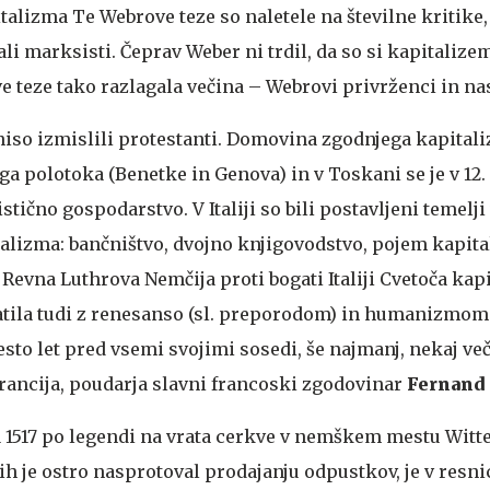
italizma
Te Webrove teze so naletele na številne kritik
li marksisti. Čeprav Weber ni trdil, da so si kapitalizem
ove teze tako razlagala večina – Webrovi privrženci in na
iso izmislili protestanti. Domovina zgodnjega kapitaliz
 polotoka (Benetke in Genova) in v Toskani se je v 12. 
istično gospodarstvo. V Italiji so bili postavljeni temelji
italizma: bančništvo, dvojno knjigovodstvo, pojem kapita
…
Revna Luthrova Nemčija proti bogati Italiji
Cvetoča kapi
ogatila tudi z renesanso (sl. preporodom) in humanizmom 
esto let pred vsemi svojimi sosedi, še najmanj, nekaj več 
a Francija, poudarja slavni francoski zgodovinar
Fernand
ra 1517 po legendi na vrata cerkve v nemškem mestu Witt
erih je ostro nasprotoval prodajanju odpustkov, je v resni