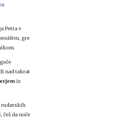
va
ga Petra v
beništvu, gre
nikom.
ogoče
di nad takrat
erjem
iz
e rudarskih
, češ da noče