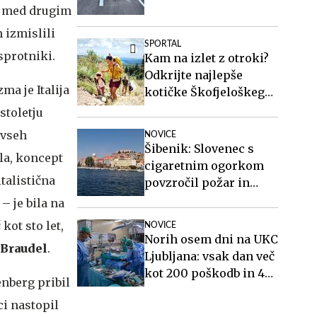
e, med drugim
 izmislili
SPORTAL
sprotniki.
Kam na izlet z otroki?
Odkrijte najlepše
ma je Italija
kotičke Škofjeloškega
hribovja.
stoletju
 vseh
NOVICE
Šibenik: Slovenec s
la, koncept
cigaretnim ogorkom
talistična
povzročil požar in
pobegnil
– je bila na
kot sto let,
NOVICE
Norih osem dni na UKC
 Braudel
.
Ljubljana: vsak dan več
kot 200 poškodb in 40
enberg pribil
mavcev
ci nastopil