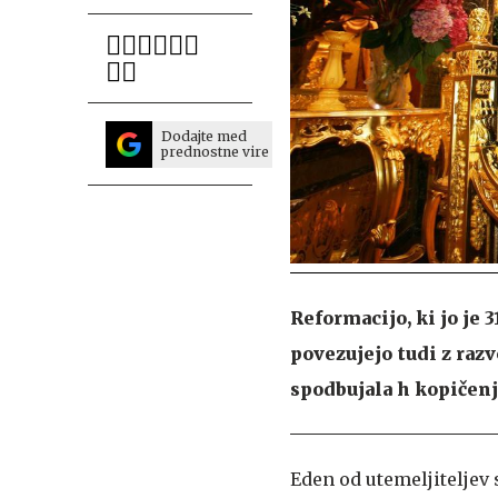
Dodajte med
prednostne vire
Reformacijo, ki jo je 
povezujejo tudi z raz
spodbujala h kopičenj
Eden od utemeljiteljev