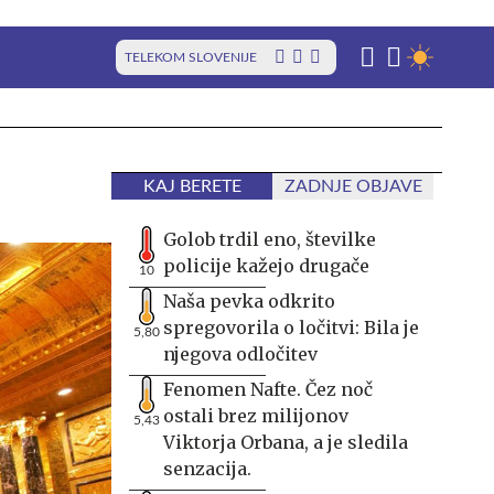
TELEKOM SLOVENIJE
KAJ BERETE
ZADNJE OBJAVE
Golob trdil eno, številke
policije kažejo drugače
10
Naša pevka odkrito
spregovorila o ločitvi: Bila je
5,80
njegova odločitev
Fenomen Nafte. Čez noč
ostali brez milijonov
5,43
Viktorja Orbana, a je sledila
senzacija.