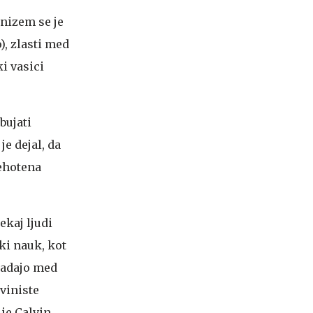
inizem se je
), zlasti med
i vasici
bujati
je dejal, da
nehotena
ekaj ljudi
ki nauk, kot
spadajo med
viniste
 je Calvin