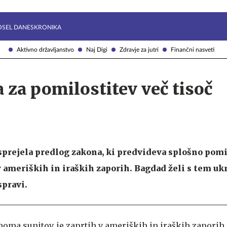
Želite prejemati e-novice?
Uživajmo pametno
OSEL DANES
KRONIKA
Aktivno državljanstvo
Naj Digi
Zdravje za jutri
Finančni nasveti
a za pomilostitev več tisoč
 sprejela predlog zakona, ki predvideva splošno pom
v ameriških in iraških zaporih. Bagdad želi s tem u
spravi.
inoma sunitov, je zaprtih v ameriških in iraških zaporih,