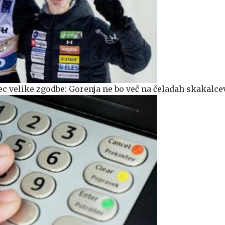
ec velike zgodbe: Gorenja ne bo več na čeladah skakalce