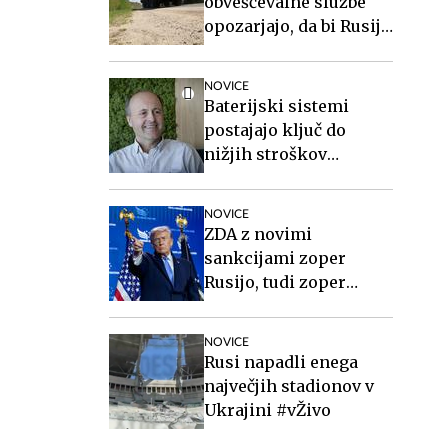
obveščevalne službe
opozarjajo, da bi Rusija
lahko že kmalu
preizkusila Nato
NOVICE
Baterijski sistemi
postajajo ključ do
nižjih stroškov
elektrike v podjetjih
NOVICE
ZDA z novimi
sankcijami zoper
Rusijo, tudi zoper
Putina
NOVICE
Rusi napadli enega
največjih stadionov v
Ukrajini #vŽivo