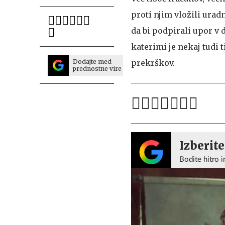
proti njim vložili uradn
da bi podpirali upor v 
katerimi je nekaj tudi t
Dodajte med
prekrškov.
prednostne vire
Izberite
Bodite hitro i