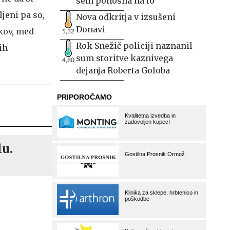
sem ponosna na to
ljeni pa so,
Nova odkritja v izsušeni
Donavi
ikov, med
5,32
Rok Snežič policiji naznanil
ih
sum storitve kaznivega
4,80
dejanja Roberta Goloba
lu.