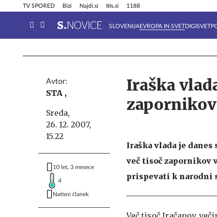
Info in obvestila
Tehnik
TV SPORED
Bizi
Najdi.si
Itis.si
1188
SLOVENIJA
EVROPA IN SVET
DIGISVET
P
Iraška vlad
Avtor:
STA ,
zapornikov
Sreda,
26. 12. 2007,
15.22
Iraška vlada je danes
več tisoč zapornikov 
10 let, 3 mesece
prispevati k narodni 
4
Natisni članek
Več tisoč Iračanov, več