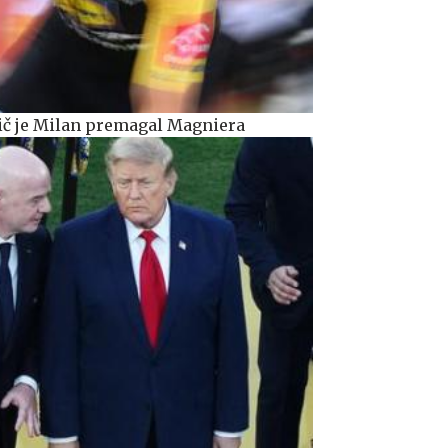
gič je Milan premagal Magniera