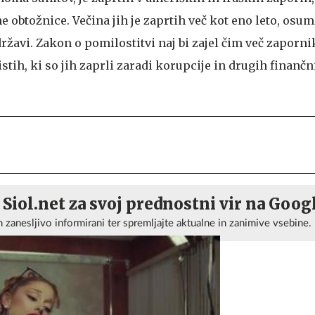
e obtožnice. Večina jih je zaprtih več kot eno leto, osum
državi. Zakon o pomilostitvi naj bi zajel čim več zaporn
istih, ki so jih zaprli zaradi korupcije in drugih finančn
 Siol.net za svoj prednostni vir na Goog
n zanesljivo informirani ter spremljajte aktualne in zanimive vsebine.