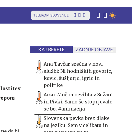
TELEKOM SLOVENIJE
KAJ BERETE
ZADNJE OBJAVE
Ana Tavčar srečna v novi
službi: Ni hodniških govoric,
7,83
kavic, šušljanja, igric in
politike
ilostitev
Arso: Močna nevihta v Sežani
krepom
in Pivki. Samo še stopnjevalo
7,79
se bo. #animacija
Slovenska pevka brez dlake
na jeziku: Sem v celibatu in
6,88
 ne da bi