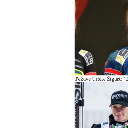
Težave Urške Žigart: "T