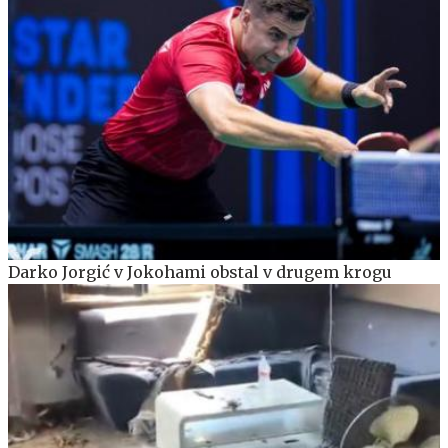
Darko Jorgić v Jokohami obstal v drugem krogu