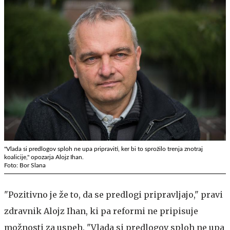
"Vlada si predlogov sploh ne upa pripraviti, ker bi to sprožilo trenja znotraj
koalicije," opozarja Alojz Ihan.
Foto: Bor Slana
"Pozitivno je že to, da se predlogi pripravljajo," pravi
zdravnik Alojz Ihan, ki pa reformi ne pripisuje
možnosti za uspeh. "Vlada si predlogov sploh ne upa