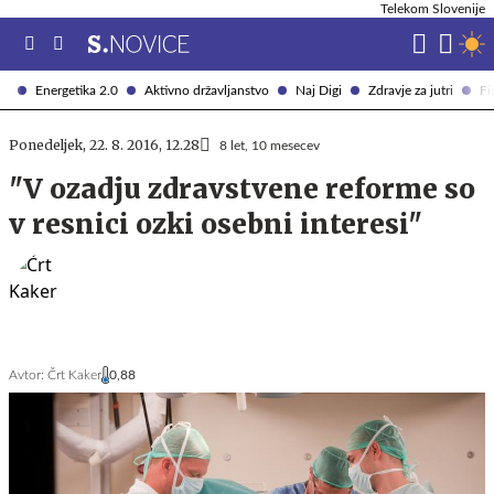
Telekom Slovenije
Energetika 2.0
Aktivno državljanstvo
Naj Digi
Zdravje za jutri
Fi
Ponedeljek, 22. 8. 2016, 12.28
8 let, 10 mesecev
"V ozadju zdravstvene reforme so
v resnici ozki osebni interesi"
Avtor:
Črt Kaker
0,88