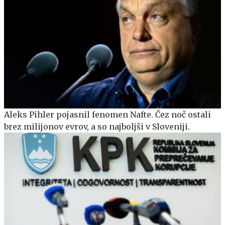
Aleks Pihler pojasnil fenomen Nafte. Čez noč ostali
brez milijonov evrov, a so najboljši v Sloveniji.