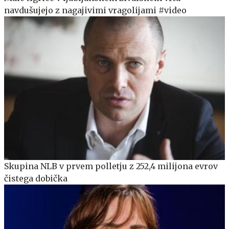
navdušujejo z nagajivimi vragolijami #video
Skupina NLB v prvem polletju z 252,4 milijona evrov
čistega dobička