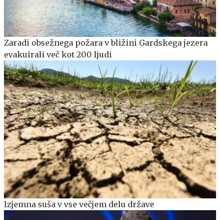
Zaradi obsežnega požara v bližini Gardskega jezera
evakuirali več kot 200 ljudi
Izjemna suša v vse večjem delu države