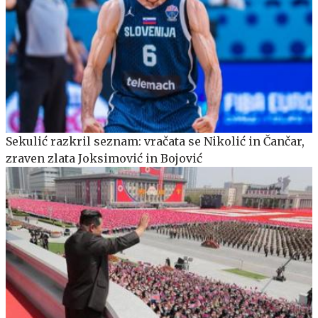
Sekulić razkril seznam: vračata se Nikolić in Čančar,
zraven zlata Joksimović in Bojović