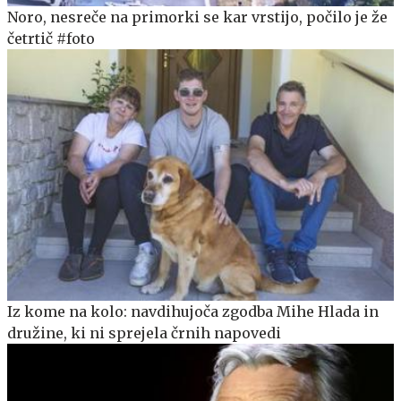
Noro, nesreče na primorki se kar vrstijo, počilo je že
četrtič #foto
Iz kome na kolo: navdihujoča zgodba Mihe Hlada in
družine, ki ni sprejela črnih napovedi