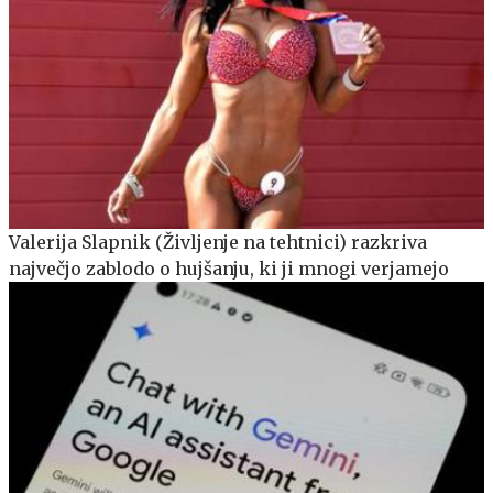
Valerija Slapnik (Življenje na tehtnici) razkriva
največjo zablodo o hujšanju, ki ji mnogi verjamejo