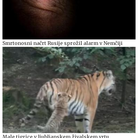
Smrtonosni načrt Rusije sprožil alarm v Nemčiji
Male tigrice v ljubljanskem živalskem vrtu