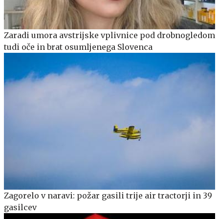
Zaradi umora avstrijske vplivnice pod drobnogledom
tudi oče in brat osumljenega Slovenca
Zagorelo v naravi: požar gasili trije air tractorji in 39
gasilcev