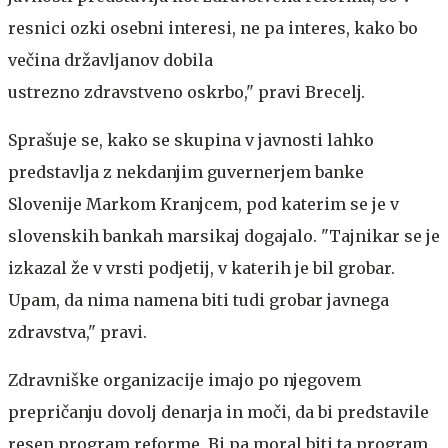
resnici ozki osebni interesi, ne pa interes, kako bo
večina državljanov dobila
ustrezno zdravstveno oskrbo," pravi Brecelj.
Sprašuje se, kako se skupina v javnosti lahko
predstavlja z nekdanjim guvernerjem banke
Slovenije Markom Kranjcem, pod katerim se je v
slovenskih bankah marsikaj dogajalo. "Tajnikar se je
izkazal že v vrsti podjetij, v katerih je bil grobar.
Upam, da nima namena biti tudi grobar javnega
zdravstva," pravi.
Zdravniške organizacije imajo po njegovem
prepričanju dovolj denarja in moči, da bi predstavile
resen program reforme. Bi pa moral biti ta program