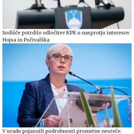
Sodišče potrdilo odločitev KPK o nasprotju interesov
Hojsa in Počivalška
V uradu pojasnili podrobnosti prometne nesreče: