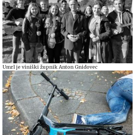
Umrl je viniški župnik Anton Gnidovec