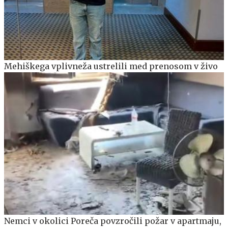
Mehiškega vplivneža ustrelili med prenosom v živo
Nemci v okolici Poreča povzročili požar v apartmaju,