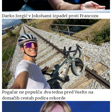
Darko Jorgić v Jokohami izpadel proti Francozu
Pogačar ne popušča: dva tedna pred Vuelto na
domačih cestah podira rekorde