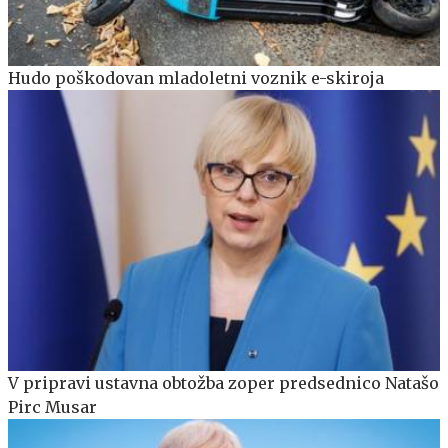
Hudo poškodovan mladoletni voznik e-skiroja
V pripravi ustavna obtožba zoper predsednico Natašo
Pirc Musar