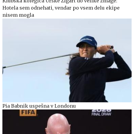
Klubska kolegica Urške Žigart do velike zmage:
Hotela sem odnehati, vendar po vsem delu ekipe
nisem mogla
Pia Babnik uspešna v Londonu