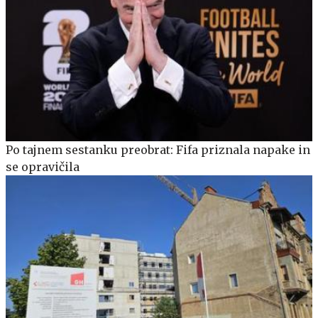
Po tajnem sestanku preobrat: Fifa priznala napake in
se opravičila