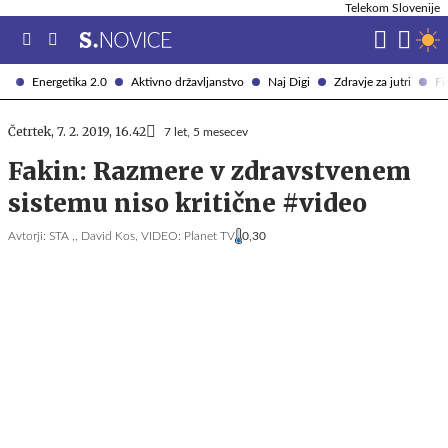
Telekom Slovenije
Energetika 2.0
Aktivno državljanstvo
Naj Digi
Zdravje za jutri
Fi
Četrtek, 7. 2. 2019, 16.42
7 let, 5 mesecev
Fakin: Razmere v zdravstvenem
sistemu niso kritične #video
Avtorji:
STA ,,
David Kos,
VIDEO: Planet TV
0,30