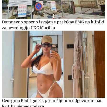
Domnevno sporno izvajanje preiskav EMG na kliniki
za nevrologijo UKC Maribor
Georgina Rodríguez s premišljenim odgovorom nad
kritike njenega telesa