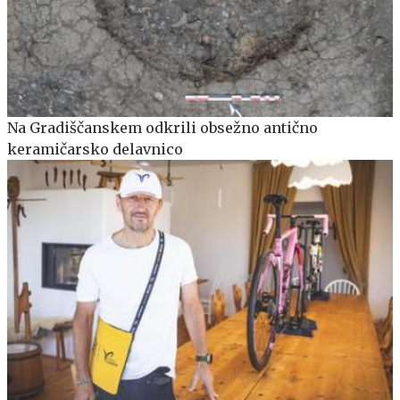
Na Gradiščanskem odkrili obsežno antično
keramičarsko delavnico