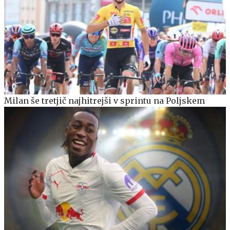
Milan še tretjič najhitrejši v sprintu na Poljskem