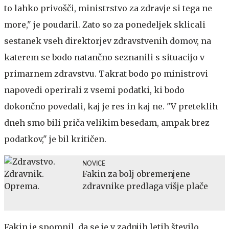
to lahko privošči, ministrstvo za zdravje si tega ne
more," je poudaril. Zato so za ponedeljek sklicali
sestanek vseh direktorjev zdravstvenih domov, na
katerem se bodo natančno seznanili s situacijo v
primarnem zdravstvu. Takrat bodo po ministrovi
napovedi operirali z vsemi podatki, ki bodo
dokončno povedali, kaj je res in kaj ne. "V preteklih
dneh smo bili priča velikim besedam, ampak brez
podatkov," je bil kritičen.
NOVICE
Fakin za bolj obremenjene
zdravnike predlaga višje plače
Fakin je spomnil, da se je v zadnjih letih število