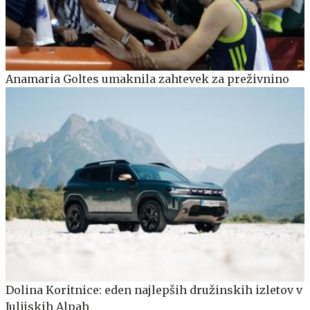
Anamaria Goltes umaknila zahtevek za preživnino
Dolina Koritnice: eden najlepših družinskih izletov v
Julijskih Alpah