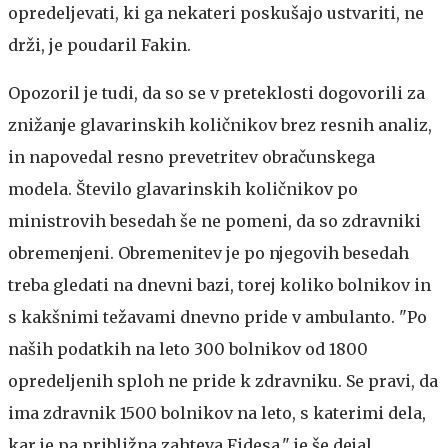
opredeljevati, ki ga nekateri poskušajo ustvariti, ne
drži, je poudaril Fakin.
Opozoril je tudi, da so se v preteklosti dogovorili za
znižanje glavarinskih količnikov brez resnih analiz,
in napovedal resno prevetritev obračunskega
modela. Število glavarinskih količnikov po
ministrovih besedah še ne pomeni, da so zdravniki
obremenjeni. Obremenitev je po njegovih besedah
treba gledati na dnevni bazi, torej koliko bolnikov in
s kakšnimi težavami dnevno pride v ambulanto. "Po
naših podatkih na leto 300 bolnikov od 1800
opredeljenih sploh ne pride k zdravniku. Se pravi, da
ima zdravnik 1500 bolnikov na leto, s katerimi dela,
kar je pa približna zahteva Fidesa," je še dejal.