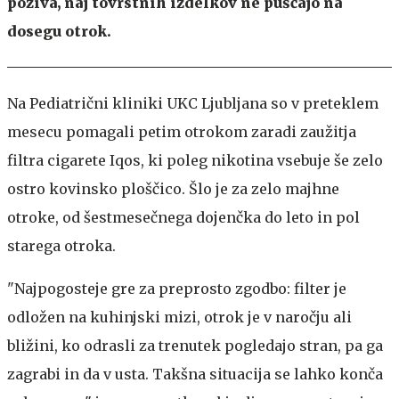
poziva, naj tovrstnih izdelkov ne puščajo na
dosegu otrok.
Na Pediatrični kliniki UKC Ljubljana so v preteklem
mesecu pomagali petim otrokom zaradi zaužitja
filtra cigarete Iqos, ki poleg nikotina vsebuje še zelo
ostro kovinsko ploščico. Šlo je za zelo majhne
otroke, od šestmesečnega dojenčka do leto in pol
starega otroka.
"Najpogosteje gre za preprosto zgodbo: filter je
odložen na kuhinjski mizi, otrok je v naročju ali
bližini, ko odrasli za trenutek pogledajo stran, pa ga
zagrabi in da v usta. Takšna situacija se lahko konča