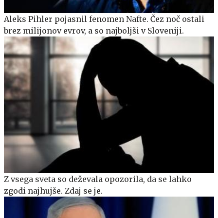
Aleks Pihler pojasnil fenomen Nafte. Čez noč ostali
brez milijonov evrov, a so najboljši v Sloveniji.
Z vsega sveta so deževala opozorila, da se lahko
zgodi najhujše. Zdaj se je.