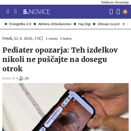
Telekom Slovenije
Energetika 2.0
Aktivno državljanstvo
Naj Digi
Zdravje za jutri
Fi
Petek, 12. 6. 2026, 7.51
1 mesec, 3 tedne
Pediater opozarja: Teh izdelkov
nikoli ne puščajte na dosegu
otrok
Avtor:
R. K.
1,28