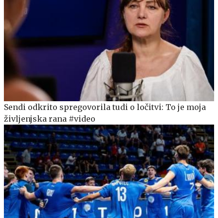
Sendi odkrito spregovorila tudi o ločitvi: To je moja
življenjska rana #video