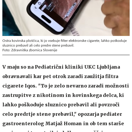
Ostra kovinska ploščica, ki jo vsebuje filter elektronske cigarete, lahko poškoduje
sluznico prebavil ali celo predre stene prebavil.
Foto: Zdravniška zbornica Slovenije
V maju so na Pediatrični kliniki UKC Ljubljana
obravnavali kar pet otrok zaradi zaužitja filtra
cigarete Iqos. "To je zelo nevarno zaradi možnosti
zastrupitve z nikotinom in kovinskega delca, ki
lahko poškoduje sluznico prebavil ali povzroči
celo predrtje stene prebavil," opozarja pediater
gastroenterolog Matjaž Homan in ob tem starše