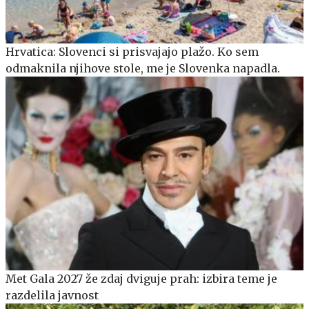
Hrvatica: Slovenci si prisvajajo plažo. Ko sem
odmaknila njihove stole, me je Slovenka napadla.
Met Gala 2027 že zdaj dviguje prah: izbira teme je
razdelila javnost