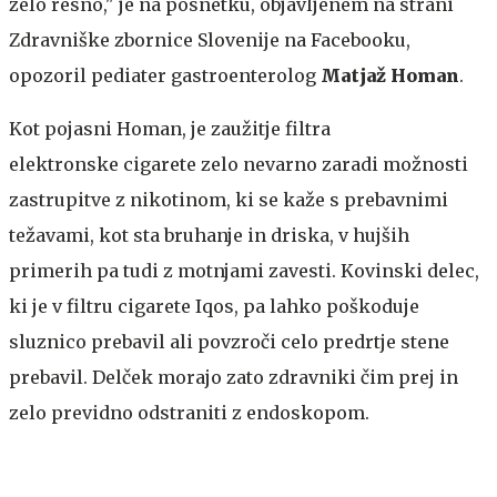
zelo resno," je na posnetku, objavljenem na strani
Zdravniške zbornice Slovenije na Facebooku,
opozoril pediater gastroenterolog
Matjaž Homan
.
Kot pojasni Homan, je zaužitje filtra
elektronske cigarete zelo nevarno zaradi možnosti
zastrupitve z nikotinom, ki se kaže s prebavnimi
težavami, kot sta bruhanje in driska, v hujših
primerih pa tudi z motnjami zavesti. Kovinski delec,
ki je v filtru cigarete Iqos, pa lahko poškoduje
sluznico prebavil ali povzroči celo predrtje stene
prebavil. Delček morajo zato zdravniki čim prej in
zelo previdno odstraniti z endoskopom.