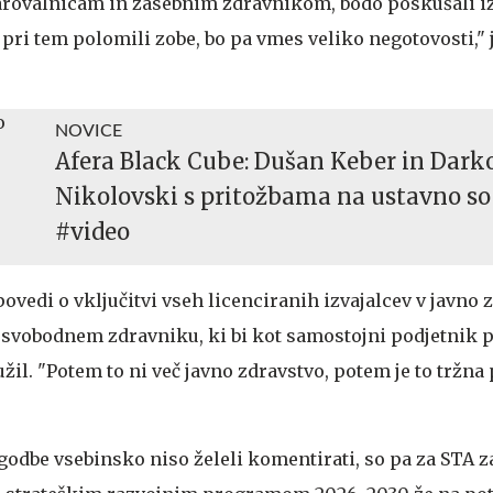
arovalnicam in zasebnim zdravnikom, bodo poskušali iz
pri tem polomili zobe, bo pa vmes veliko negotovosti," 
NOVICE
Afera Black Cube: Dušan Keber in Dark
Nikolovski s pritožbama na ustavno so
#video
povedi o vključitvi vseh licenciranih izvajalcev v javno
. svobodnem zdravniku, ki bi kot samostojni podjetnik p
užil. "Potem to ni več javno zdravstvo, potem je to tržna 
odbe vsebinsko niso želeli komentirati, so pa za STA za