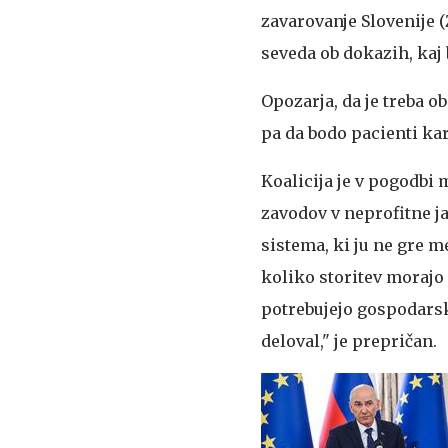
zavarovanje Slovenije 
seveda ob dokazih, kaj 
Opozarja, da je treba o
pa da bodo pacienti kar 
Koalicija je v pogodbi
zavodov v neprofitne j
sistema, ki ju ne gre m
koliko storitev morajo 
potrebujejo gospodars
deloval," je prepričan.