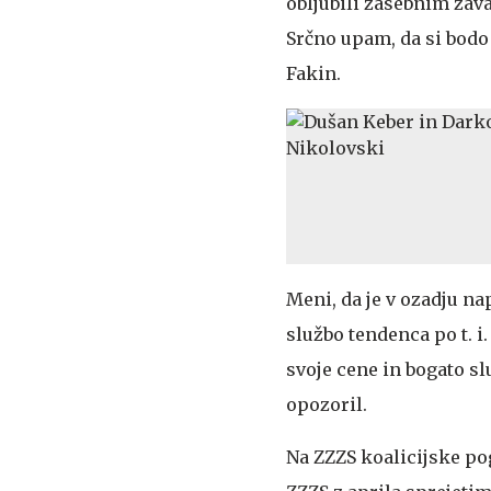
obljubili zasebnim zav
Srčno upam, da si bodo 
Fakin.
Meni, da je v ozadju na
službo tendenca po t. i
svoje cene in bogato sl
opozoril.
Na ZZZS koalicijske pog