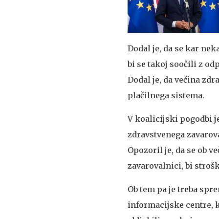
Dodal je, da se kar nek
bi se takoj soočili z od
Dodal je, da večina zd
plačilnega sistema.
V koalicijski pogodbi j
zdravstvenega zavarova
Opozoril je, da se ob v
zavarovalnici, bi stroš
Ob tem pa je treba spre
informacijske centre, k