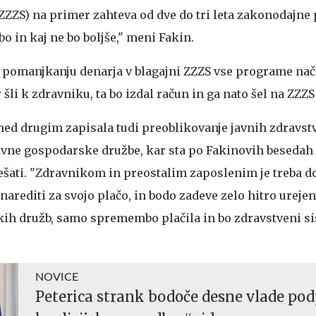
(ZZZS) na primer zahteva od dve do tri leta zakonodajne
bo in kaj ne bo boljše," meni Fakin.
b pomanjkanju denarja v blagajni ZZZS vse programe načr
šli k zdravniku, ta bo izdal račun in ga nato šel na ZZZS
 med drugim zapisala tudi preoblikovanje javnih zdravst
avne gospodarske družbe, kar sta po Fakinovih besedah
ešati. "Zdravnikom in preostalim zaposlenim je treba do
narediti za svojo plačo, in bodo zadeve zelo hitro urejen
kih družb, samo spremembo plačila in bo zdravstveni s
NOVICE
Peterica strank bodoče desne vlade pod