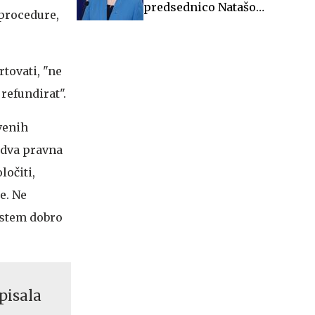
predsednico Natašo
 procedure,
Pirc Musar
tovati, "ne
 refundirat".
venih
 dva pravna
ločiti,
e. Ne
istem dobro
pisala