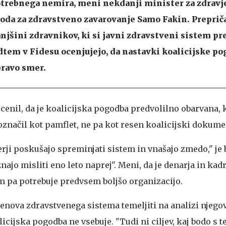
otrebnega nemira, meni nekdanji minister za zdravj
oda za zdravstveno zavarovanje Samo Fakin. Prepriča
anjšini zdravnikov, ki si javni zdravstveni sistem pr
tem v Fidesu ocenjujejo, da nastavki koalicijske p
pravo smer.
ocenil, da je koalicijska pogodba predvolilno obarvana, 
značil kot pamflet, ne pa kot resen koalicijski dokument
erji poskušajo spreminjati sistem in vnašajo zmedo," je b
e znajo misliti eno leto naprej". Meni, da je denarja in kad
em pa potrebuje predvsem boljšo organizacijo.
renova zdravstvenega sistema temeljiti na analizi njego
licijska pogodba ne vsebuje. "Tudi ni ciljev, kaj bodo s 