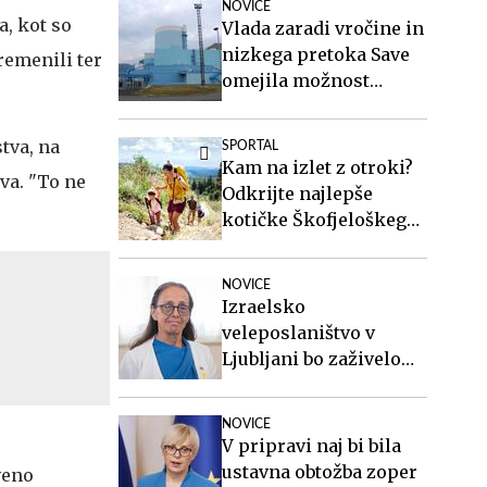
NOVICE
Ločka mati.
a, kot so
Vlada zaradi vročine in
nizkega pretoka Save
remenili ter
omejila možnost
zaustavitve nuklearke
Krško
tva, na
SPORTAL
Kam na izlet z otroki?
va. "To ne
Odkrijte najlepše
kotičke Škofjeloškega
hribovja.
NOVICE
Izraelsko
veleposlaništvo v
Ljubljani bo zaživelo
septembra
NOVICE
V pripravi naj bi bila
ustavna obtožba zoper
veno