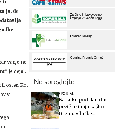
e in
n je, da
edstavlja
ogodbe
kar vanjo ne
," je dejal.
Ne spreglejte
il oster. Kot
rov v
SPORTAL
Na Loko pod Raduho
prvič prihaja Laško
Gremo v hribe.
vega
Spoznajte oskrbnico,
tem
ki ji planinci pravijo