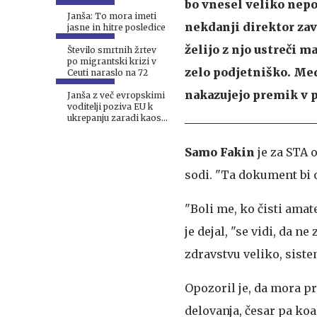
bo vnesel veliko nep
Janša: To mora imeti
nekdanji direktor zav
jasne in hitre posledice
želijo z njo ustreči m
Število smrtnih žrtev
po migrantski krizi v
zelo podjetniško. Med
Ceuti naraslo na 72
nakazujejo premik v 
Janša z več evropskimi
voditelji poziva EU k
ukrepanju zaradi kaosa
v Ceuti
Samo Fakin
je za STA 
sodi. "Ta dokument bi o
"Boli me, ko čisti amat
je dejal, "se vidi, da n
zdravstvu veliko, sist
Opozoril je, da mora p
delovanja, česar pa koa