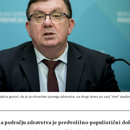
ina govori, da je za ohranitev javnega zdravstva, na drugi strani pa vanj "rine" zasebn
a področju zdravstva je predvolilno-populistični do