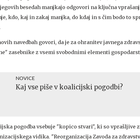
Po njegovih besedah manjkajo odgovori na ključna vprašanj
je, kdo, kaj in zakaj manjka, do kdaj in s čim bodo to sp
.
ovih navedbah govori, da je za ohranitev javnega zdravs
rine" zasebnike z vsemi svobodnimi elementi gospodarst
NOVICE
Kaj vse piše v koalicijski pogodbi?
ijska pogodba vsebuje "kopico stvari", ki so vprašljive z
izacijskega vidika. "Reorganizacija Zavoda za zdravst