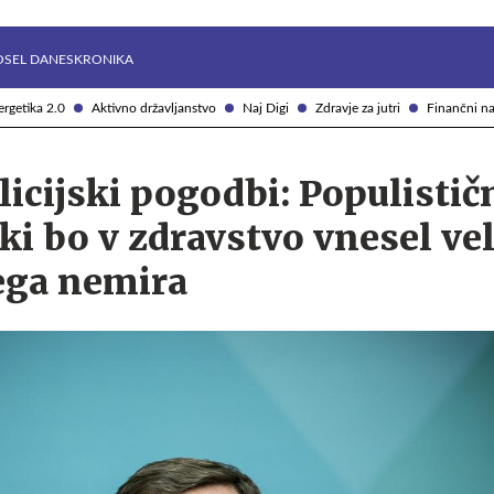
Želite prejemati e-novice?
Uživajmo pametno
OSEL DANES
KRONIKA
rgetika 2.0
Aktivno državljanstvo
Naj Digi
Zdravje za jutri
Finančni na
licijski pogodbi: Populistič
i bo v zdravstvo vnesel ve
ega nemira