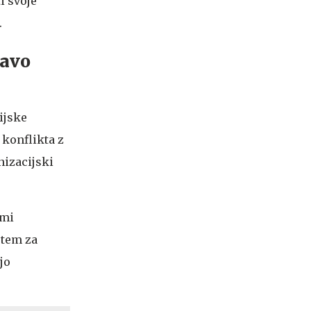
i svoje
.
ravo
ijske
 konflikta z
nizacijski
ami
stem za
jo