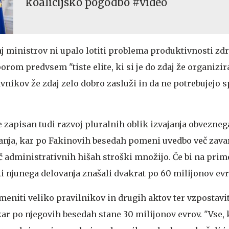
koalicijsko pogodbo #video
aj ministrov ni upalo lotiti problema produktivnosti zd
porom predvsem "tiste elite, ki si je do zdaj že organizira
ravnikov že zdaj zelo dobro zasluži in da ne potrebujej
e zapisan tudi razvoj pluralnih oblik izvajanja obvezneg
nja, kar po Fakinovih besedah pomeni uvedbo več zava
eč administrativnih hišah stroški množijo. Če bi na prim
ki njunega delovanja znašali dvakrat po 60 milijonov evr
meniti veliko pravilnikov in drugih aktov ter vzpostavit
ar po njegovih besedah stane 30 milijonov evrov. "Vse, 