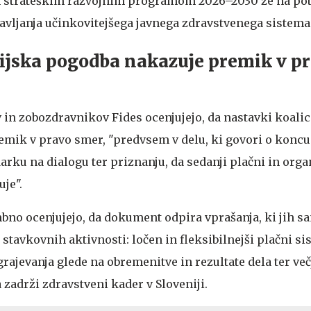
m strateškim razvojnim programom 2026–2030 že na pot
avljanja učinkovitejšega javnega zdravstvenega sistema
cijska pogodba nakazuje premik v p
 in zobozdravnikov Fides ocenjujejo, da nastavki koalic
mik v pravo smer, "predvsem v delu, ki govori o koncu
rku na dialogu ter priznanju, da sedanji plačni in orga
je".
no ocenjujejo, da dokument odpira vprašanja, ki jih s
s stavkovnih aktivnosti: ločen in fleksibilnejši plačni si
ajevanja glede na obremenitve in rezultate dela ter več
zadrži zdravstveni kader v Sloveniji.