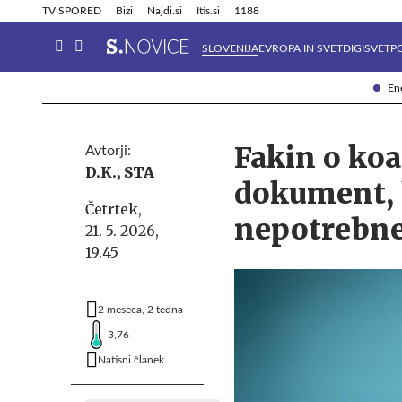
Info in obvestila
Tehnik
TV SPORED
Bizi
Najdi.si
Itis.si
1188
SLOVENIJA
EVROPA IN SVET
DIGISVET
P
Ene
Fakin o koa
Avtorji:
D.K.,
STA
dokument, k
Četrtek,
nepotrebn
21. 5. 2026,
19.45
2 meseca, 2 tedna
3,76
Natisni članek