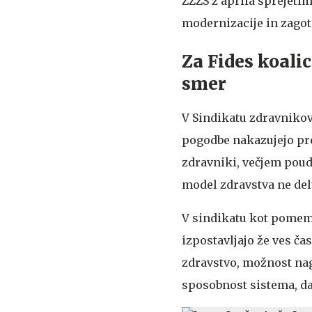
ZZZS z aprila sprejeti
modernizacije in zagot
Za Fides koali
smer
V Sindikatu zdravnikov
pogodbe nakazujejo pre
zdravniki, večjem pouda
model zdravstva ne delu
V sindikatu kot pomemb
izpostavljajo že ves ča
zdravstvo, možnost nagr
sposobnost sistema, da 