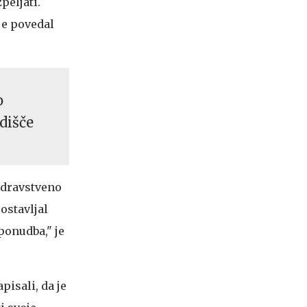
peljati.
je povedal
o
dišče
 zdravstveno
ostavljal
ponudba," je
pisali, da je