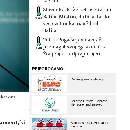
izginil
Slovenka, ki že pet let živi na
Baliju: Mislim, da bi se lahko
4,85
ves svet nekaj naučil od
Balija
Veliki Pogačarjev navijač
premagal svojega vzornika:
4,38
Življenjski cilj izpolnjen
ike z vsemi
kument, ki