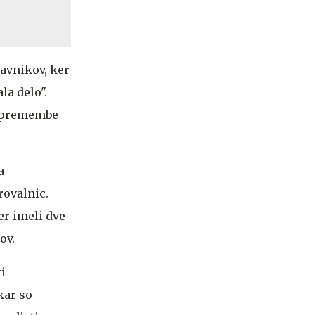
ravnikov, ker
la delo".
o spremembe
a
rovalnic.
er imeli dve
ov.
i
kar so