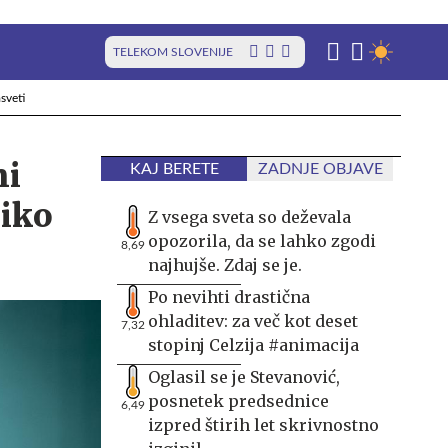
TELEKOM SLOVENIJE
sveti
ni
KAJ BERETE
ZADNJE OBJAVE
liko
Z vsega sveta so deževala
opozorila, da se lahko zgodi
8,69
najhujše. Zdaj se je.
Po nevihti drastična
ohladitev: za več kot deset
7,32
stopinj Celzija #animacija
Oglasil se je Stevanović,
posnetek predsednice
6,49
izpred štirih let skrivnostno