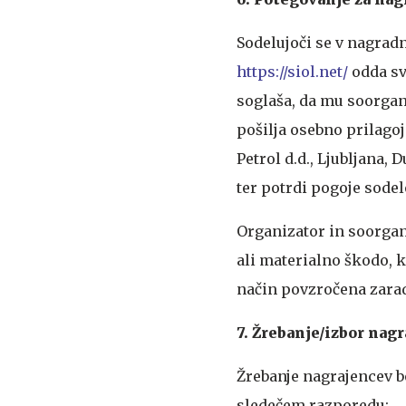
Sodelujoči se v nagradn
https://siol.net/
odda sv
soglaša, da mu soorgani
pošilja osebno prilagoj
Petrol d.d., Ljubljana,
ter potrdi pogoje sodel
Organizator in soorgan
ali materialno škodo, ki
način povzročena zaradi
7. Žrebanje/izbor nag
Žrebanje nagrajencev b
sledečem razporedu: