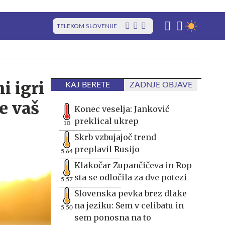
TELEKOM SLOVENIJE
i igri
KAJ BERETE
ZADNJE OBJAVE
e vaš
Konec veselja: Janković
preklical ukrep
10
Skrb vzbujajoč trend
preplavil Rusijo
5,64
Klakočar Zupančičeva in Rop
sta se odločila za dve potezi
5,57
Slovenska pevka brez dlake
na jeziku: Sem v celibatu in
5,50
sem ponosna na to