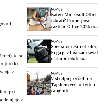
posmrtne ostanke
vojakov iz druge
NOVICE
svetovne vojne
Kateri Microsoft Office
izbrati? Primerjava
govnih
različic Office 2024 in
.
Office 2021.
NOVICE
Specialci rešili otroka,
ki ga je v hiši zadrževal
enci), ki so
oče: uporabili so
iji in ki
električni paralizator
#video
ovanje v
NOVICE
V streljanju v šoli na
Tajskem več mrtvih in
ranjenih
leni pri
sodelujejo v