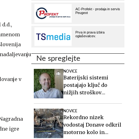
 d.d.,
 namenom
Slovenija
 nadaljevanju
Ne spreglejte
NOVICE
Baterijski sistemi
lovanje v
postajajo ključ do
nižjih stroškov
elektrike v podjetjih
NOVICE
Rekordno nizek
. Nagradna
vodostaj Donave odkril
dne igre
motorno kolo in