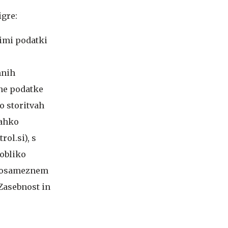
igre:
nimi podatki
mnih
ane podatke
o storitvah
lahko
ol.si), s
 obliko
 posameznem
 Zasebnost in