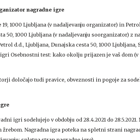
rganizator nagradne igre
e 19, 1000 Ljubljana (v nadaljevanju organizator) in Petrol
sta 50, 1000 Ljubljana (v nadaljevanju soorganizator) z
etrol d.d., Ljubljana, Dunajska cesta 50, 1000 Ljubljana, 
gri Osebnostni test: kako okolju prijazen je vaš dom (v
torji določajo tudi pravice, obveznosti in pogoje za sode
igre
adni igri sodelujejo v obdobju od 28.4.2021 do 28.5.2021
m žrebom. Nagradna igra poteka na spletni strani nagra
jevanju: spletna stran nagradne igre).