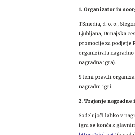
1. Organizator in soo
TSmedia, d. o. o., Stegn
Ljubljana, Dunajska ce
promocije za podjetje P
organizirata nagradno i
nagradna igra).
S temi pravili organiza
nagradni igri.
2. Trajanje nagradne 
Sodelujoči lahko v nagr
igra se konča z glavni
https://siol.net/
(v nadal