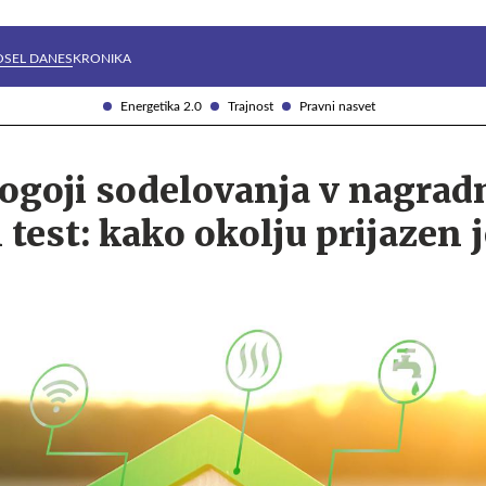
Želite prejemati e-novice?
Uživajmo pametno
OSEL DANES
KRONIKA
Energetika 2.0
Trajnost
Pravni nasvet
pogoji sodelovanja v nagradn
test: kako okolju prijazen j