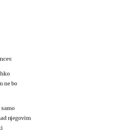
ncev.
lahko
n ne bo
n samo
 nad njegovim
ki