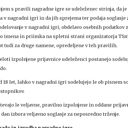
em s pravili nagradne igre se udeleženec strinja, da je
a v nagradni igri in da jih sprejema ter podaja soglasje
odelovanje v nagradni igri, obdelavo osebnih podatkov
vo imena in priimka na spletni strani organizatorja TS
ot tudi za druge namene, opredeljene v teh pravilih.
celoti izpolnjene prijavnice udeleženci postanejo sodeluj
ado.
d 18 let, lahko v nagradni igri sodelujejo le ob pisnem s
astopnikov.
tevajo le veljavne, pravilno izpolnjene in oddane prijav
 dan izbora veljavno soglasje za neposredno trženje.
rado in izvedba nagradne igre