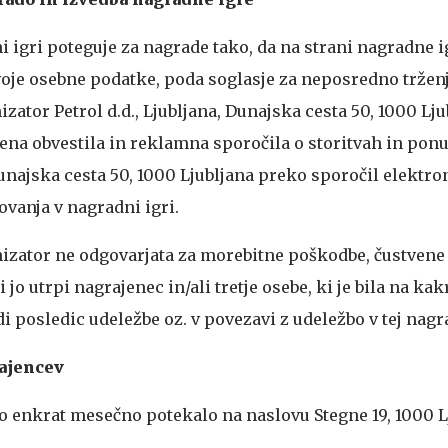
i igri poteguje za nagrade tako, da na strani nagradne i
oje osebne podatke, poda soglasje za neposredno trženj
zator Petrol d.d., Ljubljana, Dunajska cesta 50, 1000 Lju
ena obvestila in reklamna sporočila o storitvah in ponu
 Dunajska cesta 50, 1000 Ljubljana preko sporočil elektro
ovanja v nagradni igri.
izator ne odgovarjata za morebitne poškodbe, čustvene
 jo utrpi nagrajenec in/ali tretje osebe, ki je bila na ka
 posledic udeležbe oz. v povezavi z udeležbo v tej nagra
rajencev
o enkrat mesečno potekalo na naslovu Stegne 19, 1000 L