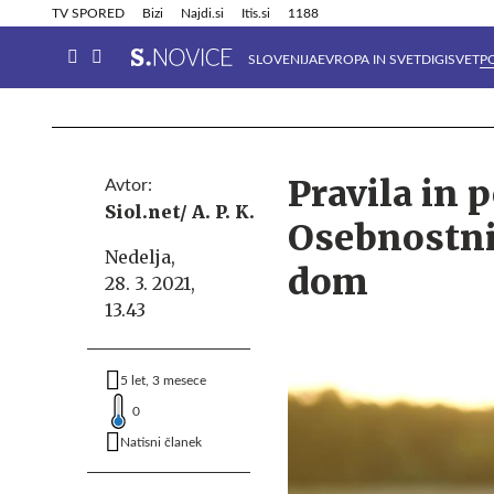
Info in obvestila
Tehnik
TV SPORED
Bizi
Najdi.si
Itis.si
1188
SLOVENIJA
EVROPA IN SVET
DIGISVET
P
Pravila in 
Avtor:
Siol.net/ A. P. K.
Osebnostni 
Nedelja,
dom
28. 3. 2021,
13.43
5 let, 3 mesece
0
Natisni članek