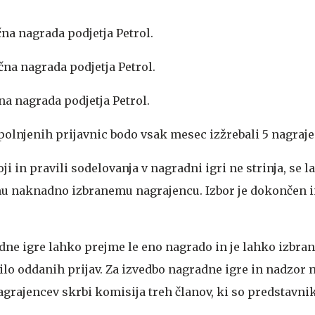
čna nagrada podjetja Petrol.
ična nagrada podjetja Petrol.
čna nagrada podjetja Petrol.
polnjenih prijavnic bodo vsak mesec izžrebali 5 nagraje
ji in pravili sodelovanja v nagradni igri ne strinja, se 
u naknadno izbranemu nagrajencu. Izbor je dokončen i
ne igre lahko prejme le eno nagrado in je lahko izbra
vilo oddanih prijav. Za izvedbo nagradne igre in nadzor
agrajencev skrbi komisija treh članov, ki so predstavni