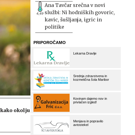
Ana Tavčar srečna v novi
službi: Ni hodniških govoric,
4,49
kavic, šušljanja, igric in
politike
 kako okolju