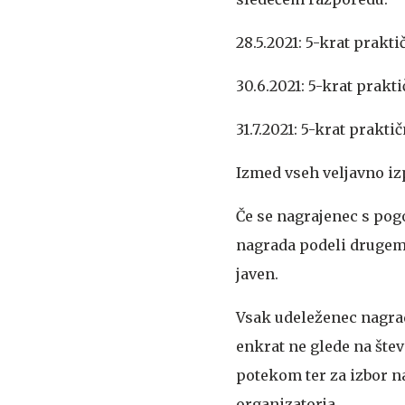
28.5.2021: 5-krat prakti
30.6.2021: 5-krat prakt
31.7.2021: 5-krat prakti
Izmed vseh veljavno iz
Če se nagrajenec s pogo
nagrada podeli drugem
javen.
Vsak udeleženec nagrad
enkrat ne glede na šte
potekom ter za izbor n
organizatorja.