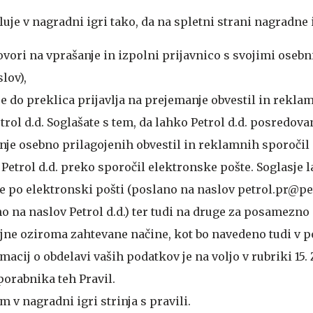
je v nagradni igri tako, da na spletni strani nagradne 
ovori na vprašanje in izpolni prijavnico s svojimi oseb
lov),
e do preklica prijavlja na prejemanje obvestil in rekla
etrol d.d. Soglašate s tem, da lahko Petrol d.d. posredov
anje osebno prilagojenih obvestil in reklamnih sporočil 
 Petrol d.d. preko sporočil elektronske pošte. Soglasje 
e po elektronski pošti (poslano na naslov petrol.pr@petr
o na naslov Petrol d.d.) ter tudi na druge za posamezno
jne oziroma zahtevane načine, kot bo navedeno tudi v
macij o obdelavi vaših podatkov je na voljo v rubriki 15.
orabnika teh Pravil.
m v nagradni igri strinja s pravili.