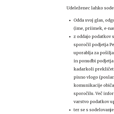
Udeleženec lahko sodelu
Odda svoj glas, odg
(ime, priimek, e-nas
z oddajo podatkov s
sporočil podjetja P
uporablja za pošilj
in ponudbi podjetja
kadarkoli prekličet
pisno vlogo (poslan
komunikacije običa
sporočilu. Več infor
varstvo podatkov up
ter se s sodelovanje