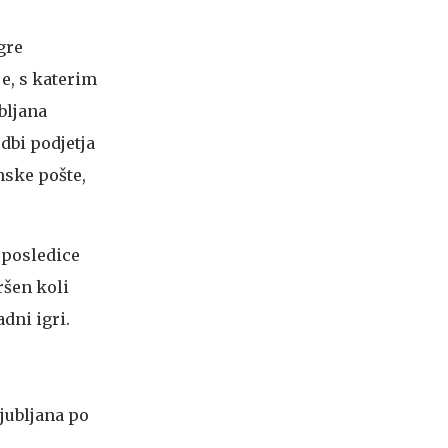
gre
e, s katerim
bljana
dbi podjetja
nske pošte,
 posledice
kršen koli
dni igri.
jubljana po