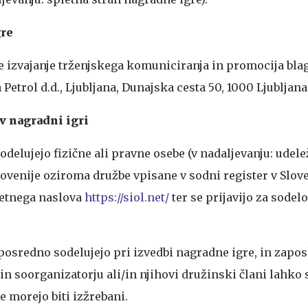
gre
 izvajanje trženjskega komuniciranja in promocija bla
etrol d.d., Ljubljana, Dunajska cesta 50, 1000 Ljubljana
 v nagradni igri
odelujejo fizične ali pravne osebe (v nadaljevanju: udelež
ovenije oziroma družbe vpisane v sodni register v Sloven
letnega naslova
https://siol.net/
ter se prijavijo za sodel
posredno sodelujejo pri izvedbi nagradne igre, in zapos
n soorganizatorju ali/in njihovi družinski člani lahko 
e morejo biti izžrebani.