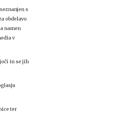
 seznanjen s
 za obdelavo
 za namen
media v
oči in se jih
oglasju
nice ter