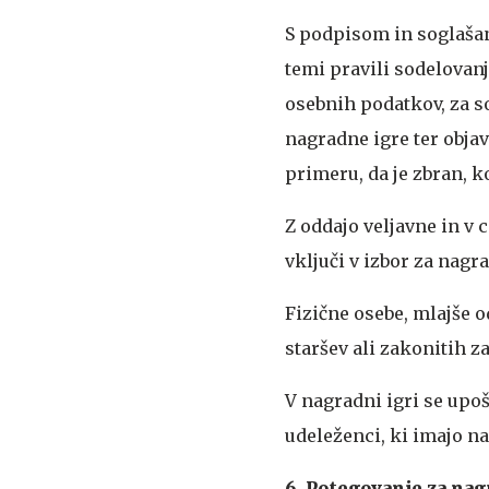
S podpisom in soglašanj
temi pravili sodelovanj
osebnih podatkov, za s
nagradne igre ter obja
primeru, da je zbran, k
Z oddajo veljavne in v 
vključi v izbor za nagr
Fizične osebe, mlajše o
staršev ali zakonitih z
V nagradni igri se upoš
udeleženci, ki imajo na
6. Potegovanje za nag