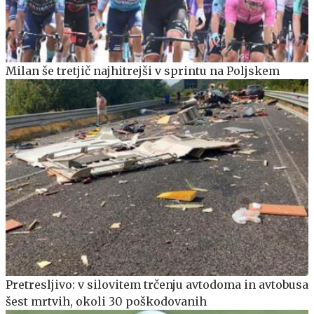
Milan še tretjič najhitrejši v sprintu na Poljskem
Pretresljivo: v silovitem trčenju avtodoma in avtobusa
šest mrtvih, okoli 30 poškodovanih