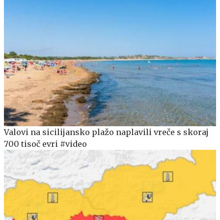
Valovi na sicilijansko plažo naplavili vreče s skoraj
700 tisoč evri #video