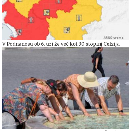
V Podnanosu ob 6. uri že več kot 30 stopinj Celzija