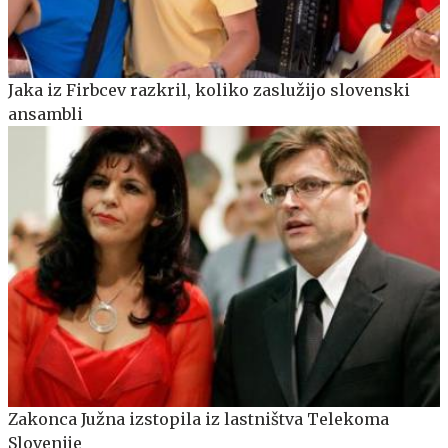
Jaka iz Firbcev razkril, koliko zaslužijo slovenski
ansambli
Zakonca Južna izstopila iz lastništva Telekoma
Slovenije