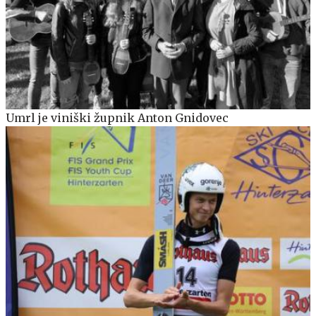
Umrl je viniški župnik Anton Gnidovec