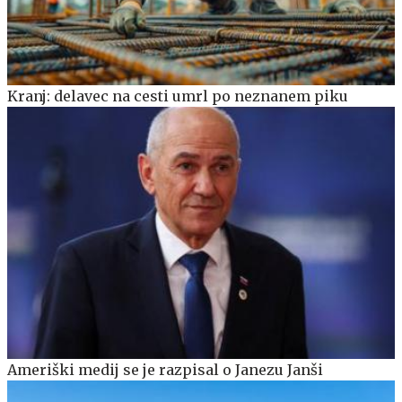
Kranj: delavec na cesti umrl po neznanem piku
Ameriški medij se je razpisal o Janezu Janši