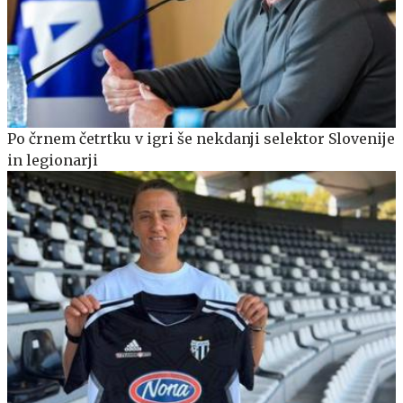
Po črnem četrtku v igri še nekdanji selektor Slovenije
in legionarji