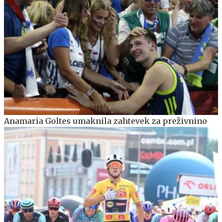
Anamaria Goltes umaknila zahtevek za preživnino