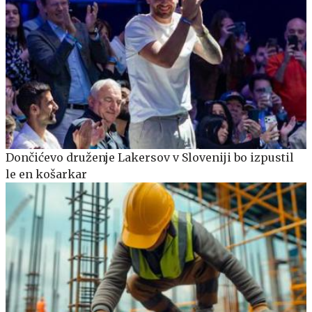
Dončićevo druženje Lakersov v Sloveniji bo izpustil
le en košarkar