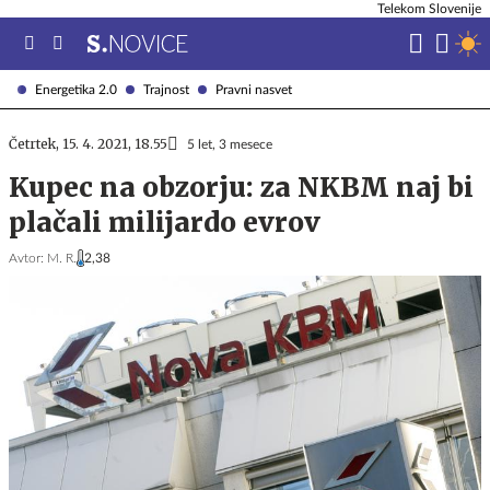
Telekom Slovenije
Energetika 2.0
Trajnost
Pravni nasvet
Četrtek, 15. 4. 2021, 18.55
5 let, 3 mesece
Kupec na obzorju: za NKBM naj bi
plačali milijardo evrov
Avtor:
M. R.
2,38