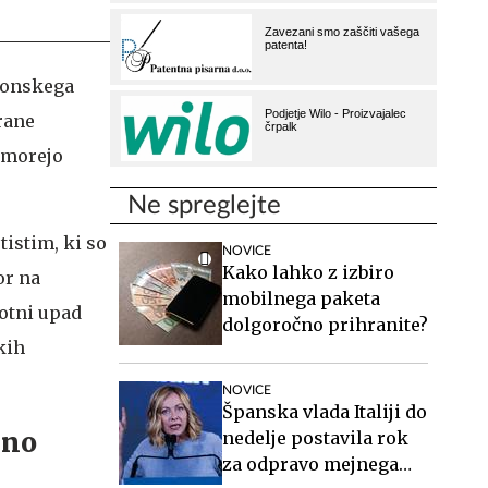
oronskega
rane
e morejo
Ne spreglejte
istim, ki so
NOVICE
Kako lahko z izbiro
or na
mobilnega paketa
otni upad
dolgoročno prihranite?
kih
NOVICE
Španska vlada Italiji do
ino
nedelje postavila rok
za odpravo mejnega