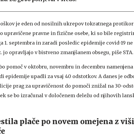
troškov je eden od nosilnih ukrepov tokratnega protik
 upravičene pravne in fizične osebe, ki so bile registri
ga 1. septembra in zaradi posledic epidemije covid-19 n
z. jo opravljajo v bistveno zmanjšanem obsegu, piše STA.
a bo pomoč v oktobru, novembru in decembru namenjena t
di epidemije upadli za vsaj 40 odstotkov. A danes je odb
icije prag za upravičenost do pomoči znižal na 30-odst
sek se bo izračunal v določenem deležu od njihovih lans
stila plače po novem omejena z viš
če