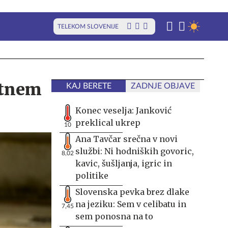
TELEKOM SLOVENIJE
otnem
KAJ BERETE
ZADNJE OBJAVE
Konec veselja: Janković
preklical ukrep
10
Ana Tavčar srečna v novi
službi: Ni hodniških govoric,
8,02
kavic, šušljanja, igric in
politike
Slovenska pevka brez dlake
na jeziku: Sem v celibatu in
7,45
sem ponosna na to