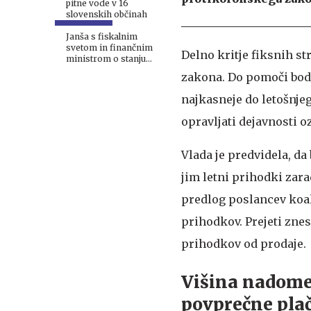
pitne vode v 16
slovenskih občinah
Janša s fiskalnim
svetom in finančnim
Delno kritje fiksnih s
ministrom o stanju
javnih financ
zakona. Do pomoči bodo
najkasneje do letošnje
opravljati dejavnosti o
Vlada je predvidela, d
jim letni prihodki zara
predlog poslancev koal
prihodkov. Prejeti zne
prihodkov od prodaje.
Višina nadome
povprečne pla