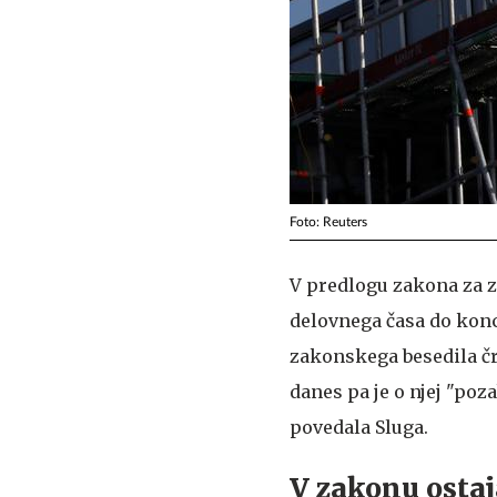
Foto: Reuters
V predlogu zakona za z
delovnega časa do konca
zakonskega besedila čr
danes pa je o njej "poza
povedala Sluga.
V zakonu ostaj