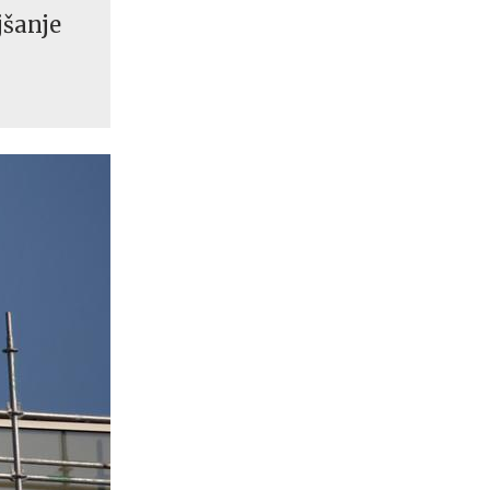
jšanje