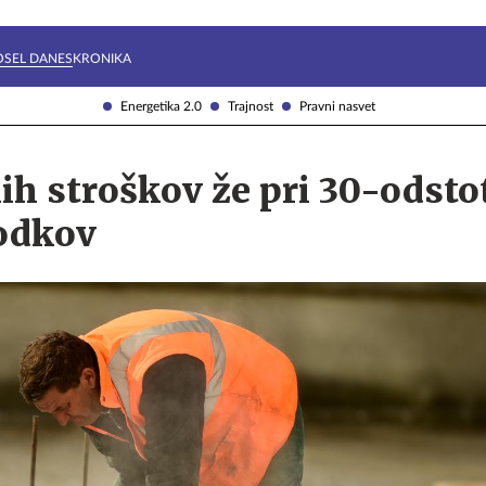
Želite prejemati e-novice?
Uživajmo pametno
OSEL DANES
KRONIKA
Energetika 2.0
Trajnost
Pravni nasvet
nih stroškov že pri 30-odst
odkov