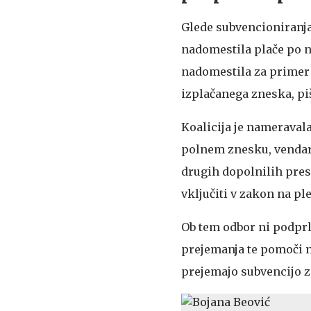
Glede subvencioniranja 
nadomestila plače po n
nadomestila za primer 
izplačanega zneska, pi
Koalicija je nameraval
polnem znesku, vendar j
drugih dopolnilih presk
vključiti v zakon na ple
Ob tem odbor ni podprl 
prejemanja te pomoči ne
prejemajo subvencijo z