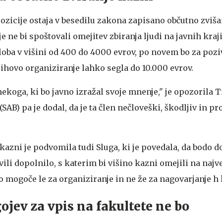
ozicije ostaja v besedilu zakona zapisano občutno zviša
je ne bi spoštovali omejitev zbiranja ljudi na javnih kraj
globa v višini od 400 do 4000 evrov, po novem bo za pozi
ihovo organiziranje lahko segla do 10.000 evrov.
nekoga, ki bo javno izražal svoje mnenje," je opozorila 
AB) pa je dodal, da je ta člen nečloveški, škodljiv in pr
kazni je podvomila tudi Sluga, ki je povedala, da bodo 
vili dopolnilo, s katerim bi višino kazni omejili na naj
ilo mogoče le za organiziranje in ne že za nagovarjanje h
ojev za vpis na fakultete ne bo