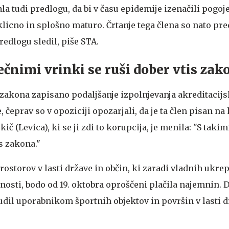
la tudi predlogu, da bi v času epidemije izenačili pogoje
licno in splošno maturo. Črtanje tega člena so nato pre
predlogu sledil, piše STA.
ečnimi vrinki se ruši dober vtis zak
u zakona zapisano podaljšanje izpolnjevanja akreditacij
 čeprav so v opoziciji opozarjali, da je ta člen pisan na
ič (Levica), ki se ji zdi to korupcija, je menila: "S tak
is zakona."
ostorov v lasti države in občin, ki zaradi vladnih ukre
nosti, bodo od 19. oktobra oproščeni plačila najemnin. 
dil uporabnikom športnih objektov in površin v lasti d