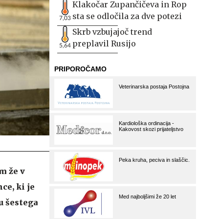
Klakočar Zupančičeva in Rop
sta se odločila za dve potezi
7,03
Skrb vzbujajoč trend
preplavil Rusijo
5,64
m že v
ce, ki je
u šestega