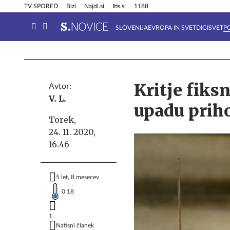
Info in obvestila
Tehnik
TV SPORED
Bizi
Najdi.si
Itis.si
1188
SLOVENIJA
EVROPA IN SVET
DIGISVET
P
Kritje fiks
Avtor:
V. L.
upadu prih
Torek,
24. 11. 2020,
16.46
5 let, 8 mesecev
0,18
1
Natisni članek