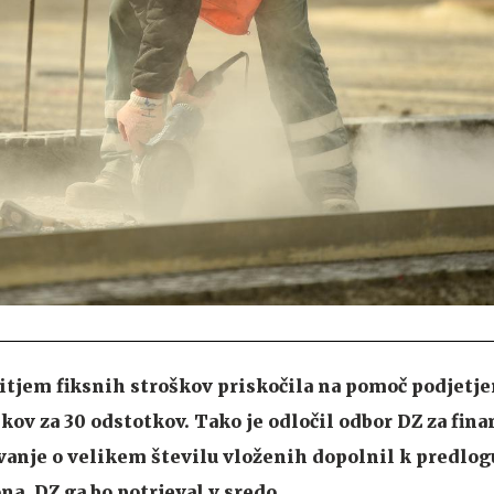
itjem fiksnih stroškov priskočila na pomoč podjetje
ov za 30 odstotkov. Tako je odločil odbor DZ za finan
anje o velikem številu vloženih dopolnil k predlog
a. DZ ga bo potrjeval v sredo.