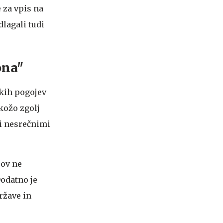
 za vpis na
dlagali tudi
ona"
skih pogojev
 kožo zgolj
imi nesrečnimi
pov ne
Dodatno je
ržave in