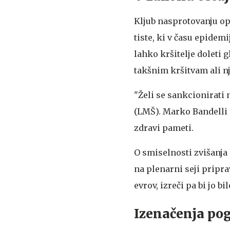
Kljub nasprotovanju op
tiste, ki v času epidemi
lahko kršitelje doleti 
takšnim kršitvam ali nj
"Želi se sankcionirati 
(LMŠ). Marko Bandelli (S
zdravi pameti.
O smiselnosti zvišanja 
na plenarni seji pripra
evrov, izreči pa bi jo b
Izenačenja pog