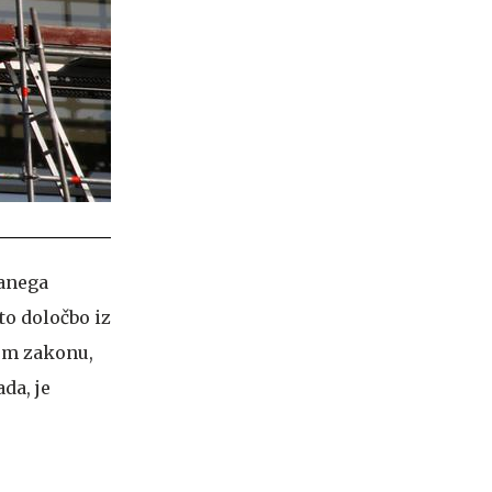
šanega
to določbo iz
gem zakonu,
da, je