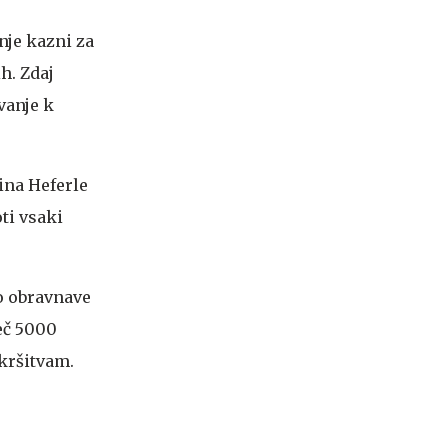
nje kazni za
ih. Zdaj
vanje k
Tina Heferle
oti vsaki
do obravnave
več 5000
 kršitvam.