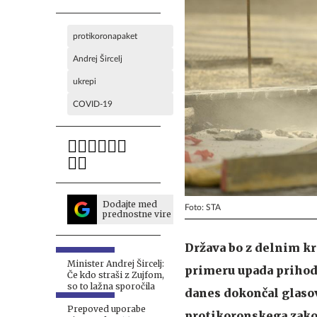
protikoronapaket
Andrej Šircelj
ukrepi
COVID-19
Dodajte med
Foto: STA
prednostne vire
Država bo z delnim kr
Minister Andrej Šircelj:
primeru upada prihodk
Če kdo straši z Zujfom,
so to lažna sporočila
danes dokončal glasov
Prepoved uporabe
protikoronskega zakon