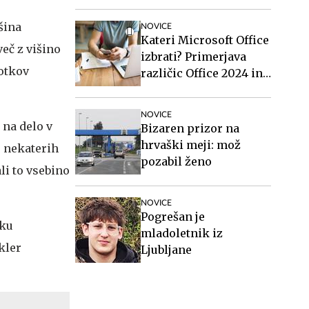
nadzora
šina
NOVICE
Kateri Microsoft Office
eč z višino
izbrati? Primerjava
totkov
različic Office 2024 in
Office 2021.
NOVICE
 na delo v
Bizaren prizor na
hrvaški meji: mož
e nekaterih
pozabil ženo
li to vsebino
NOVICE
Pogrešan je
eku
mladoletnik iz
kler
Ljubljane