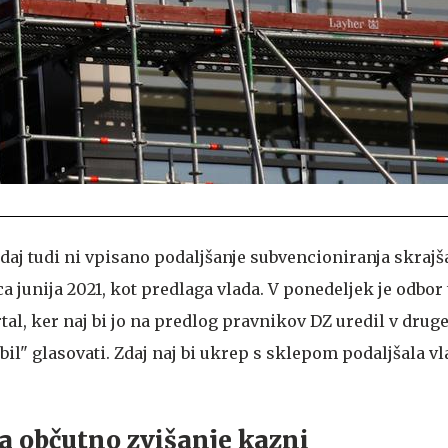
daj tudi ni vpisano podaljšanje subvencioniranja skraj
 junija 2021, kot predlaga vlada. V ponedeljek je odbor 
tal, ker naj bi jo na predlog pravnikov DZ uredil v dru
bil" glasovati. Zdaj naj bi ukrep s sklepom podaljšala vla
a občutno zvišanje kazni