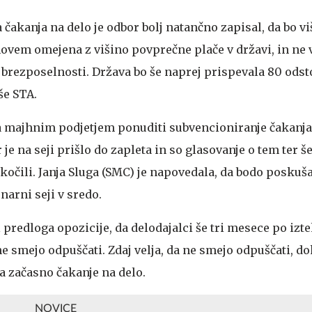
čakanja na delo je odbor bolj natančno zapisal, da bo vi
ovem omejena z višino povprečne plače v državi, in ne v
brezposelnosti. Država bo še naprej prispevala 80 ods
še STA.
a majhnim podjetjem ponuditi subvencioniranje čakanja
e na seji prišlo do zapleta in so glasovanje o tem ter š
očili. Janja Sluga (SMC) je napovedala, da bodo poskuša
narni seji v sredo.
predloga opozicije, da delodajalci še tri mesece po izt
 smejo odpuščati. Zdaj velja, da ne smejo odpuščati, do
a začasno čakanje na delo.
NOVICE