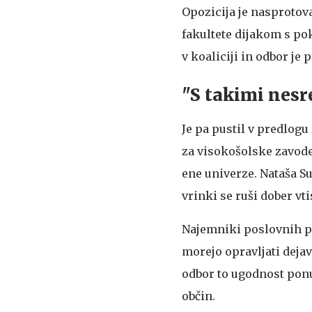
Opozicija je nasprotova
fakultete dijakom s pok
v koaliciji in odbor je 
"S takimi nesr
Je pa pustil v predlog
za visokošolske zavode,
ene univerze. Nataša Suk
vrinki se ruši dober vt
Najemniki poslovnih pr
morejo opravljati dejav
odbor to ugodnost ponu
občin.