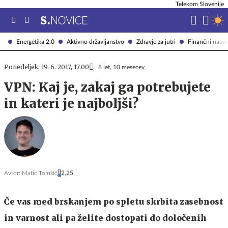
Telekom Slovenije
Energetika 2.0
Aktivno državljanstvo
Zdravje za jutri
Finančni nasve
Ponedeljek, 19. 6. 2017, 17.00
8 let, 10 mesecev
VPN: Kaj je, zakaj ga potrebujete
in kateri je najboljši?
Avtor:
Matic Tomšič
2,25
Če vas med brskanjem po spletu skrbita zasebnost
in varnost ali pa želite dostopati do določenih