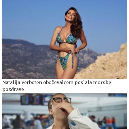
Natalija Verboten oboževalcem poslala morske
pozdrave