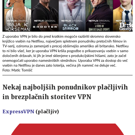
Z uporabo VPN je bilo do pred kratkim mogoče razširiti skromno slovensko
knjižico vsebin na Netflixu, največjem spletnem ponudniku pretočnih filmov in
TV-serij, oziroma jo zamenjati s precej obširnejšo ameriško ali britansko. Netflixu
to ni bilo všeč, ker je uporaba VPN kršila pogodbe o prikazovanju vsebin v samo
določenih državah, ki jih je imel sklenjene s produkcijskimi hišami, zato je začel
onemogočati uporabo namestniških strežnikov. Uporaba VPN za dostop do več
vsebin na Netflixu je danes zato loterija, večina jih namreč ne deluje več.
Foto: Matic Tomšič
Nekaj najboljših ponudnikov plačljivih
in brezplačnih storitev VPN
ExpressVPN
(plačljiv)