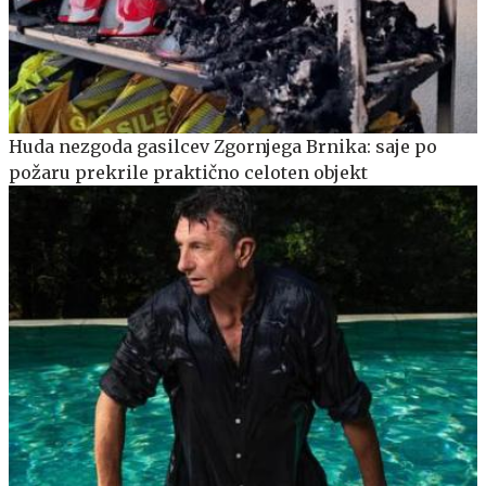
Huda nezgoda gasilcev Zgornjega Brnika: saje po
požaru prekrile praktično celoten objekt