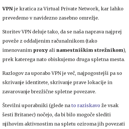
VPN
je kratica za Virtual Private Network, kar lahko
prevedemo v navidezno zasebno omrežje.
Storitev VPN deluje tako, da se naša naprava najprej
poveže z oddaljenim računalnikom (tako
imenovanim
proxy
ali
namestniškim strežnikom
),
prek katerega nato obiskujemo druga spletna mesta.
Razlogov za uporabo VPN je več, najpogostejši pa so
skrivanje identitete, skrivanje prave lokacije in
zavarovanje brezžične spletne povezave.
Številni uporabniki (glede na
to raziskavo
že vsak
šesti Britanec) nočejo, da bi bilo mogoče slediti
njihovim aktivnostim na spletu oziroma jih povezati