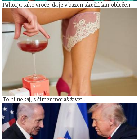
Pahorju tako vroče, da je v bazen skočil kar oblečen
To ni nekaj, s čimer moraš živeti.