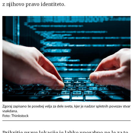
z njihovo pravo identiteto.
Zgoraj zapisano še posebej velja za dele sveta, kjer je nadzor spletnih povezav stvar
vsakdana.
Foto: Thinkstock
Prikritje prave lokacije je lahko uporabno ne le za to,