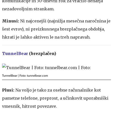
komunikacije in 30-dnevni rok za vračilo denarja
nezadovoljnim strankam.
Minusi:
Ni najcenejši (najnižja mesečna naročnina je
šest evrov), ni preizkusnega brezplačnega obdobja,
hkrati je lahko aktiven le na treh napravah.
TunnelBear
(brezplačen)
TunnelBear | Foto: tunnelbear.com
Plusi:
Na voljo je tako za osebne računalnike kot
pametne telefone, preprost, a učinkovit uporabniški
vmesnik, hitrost povezave.