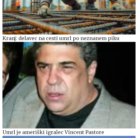
Kranj: delavec na cesti umrl po neznanem piku
Umrl je ameriški igralec Vincent Pastore