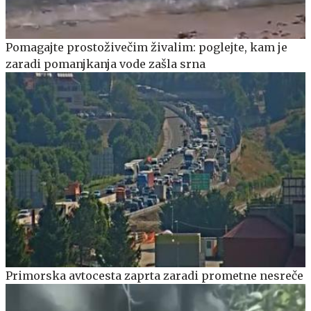
Pomagajte prostoživečim živalim: poglejte, kam je
zaradi pomanjkanja vode zašla srna
Primorska avtocesta zaprta zaradi prometne nesreče