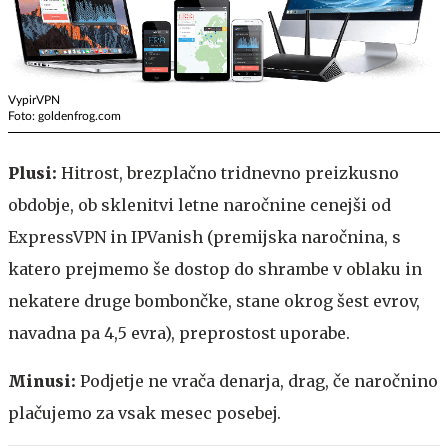
VypirVPN
Foto: goldenfrog.com
Plusi:
Hitrost, brezplačno tridnevno preizkusno
obdobje, ob sklenitvi letne naročnine cenejši od
ExpressVPN in IPVanish (premijska naročnina, s
katero prejmemo še dostop do shrambe v oblaku in
nekatere druge bombončke, stane okrog šest evrov,
navadna pa 4,5 evra), preprostost uporabe.
Minusi:
Podjetje ne vrača denarja, drag, če naročnino
plačujemo za vsak mesec posebej.