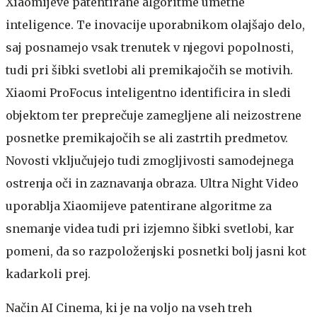
Xiaomijeve patentirane algoritme umetne
inteligence. Te inovacije uporabnikom olajšajo delo,
saj posnamejo vsak trenutek v njegovi popolnosti,
tudi pri šibki svetlobi ali premikajočih se motivih.
Xiaomi ProFocus inteligentno identificira in sledi
objektom ter preprečuje zamegljene ali neizostrene
posnetke premikajočih se ali zastrtih predmetov.
Novosti vključujejo tudi zmogljivosti samodejnega
ostrenja oči in zaznavanja obraza. Ultra Night Video
uporablja Xiaomijeve patentirane algoritme za
snemanje videa tudi pri izjemno šibki svetlobi, kar
pomeni, da so razpoloženjski posnetki bolj jasni kot
kadarkoli prej.
Način AI Cinema, ki je na voljo na vseh treh