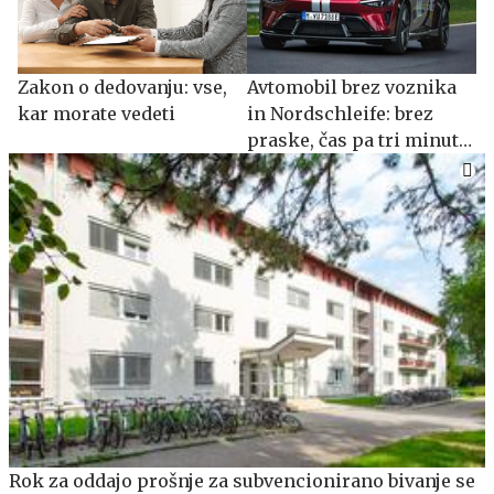
Zakon o dedovanju: vse,
Avtomobil brez voznika
kar morate vedeti
in Nordschleife: brez
praske, čas pa tri minute
slabši #video
​​​​​​​Rok za oddajo prošnje za subvencionirano bivanje se