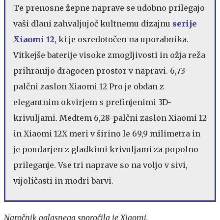
Te prenosne žepne naprave se udobno prilegajo
vaši dlani zahvaljujoč kultnemu dizajnu
serije
Xiaomi 12
, ki je osredotočen na uporabnika.
Vitkejše baterije visoke zmogljivosti in ožja reža
prihranijo dragocen prostor v napravi. 6,73-
palčni zaslon Xiaomi 12 Pro je obdan z
elegantnim okvirjem s prefinjenimi 3D-
krivuljami. Medtem 6,28-palčni zaslon Xiaomi 12
in Xiaomi 12X meri v širino le 69,9 milimetra in
je poudarjen z gladkimi krivuljami za popolno
prileganje. Vse tri naprave so na voljo v sivi,
vijoličasti in modri barvi.
Naročnik oglasnega sporočila je Xiaomi.