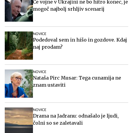
Če vojne v Ukrajini ne bo hitro konec, je
mogoč najbolj srhljiv scenarij
NOVICE
Podedoval sem in hišo in gozdove. Kdaj
naj prodam?
NOVICE
Nataša Pirc Musar: Tega cunamija ne
znam ustaviti
NOVICE
Drama na Jadranu: odnašalo je ljudi,
čolni so se zaletavali