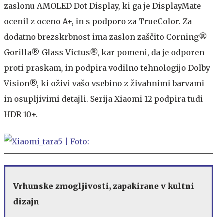
zaslonu AMOLED Dot Display, ki ga je DisplayMate
ocenil z oceno A+, in s podporo za TrueColor. Za
dodatno brezskrbnost ima zaslon zaščito Corning®
Gorilla® Glass Victus®, kar pomeni, da je odporen
proti praskam, in podpira vodilno tehnologijo Dolby
Vision®, ki oživi vašo vsebino z živahnimi barvami
in osupljivimi detajli. Serija Xiaomi 12 podpira tudi
HDR 10+.
Vrhunske zmogljivosti, zapakirane v kultni
dizajn