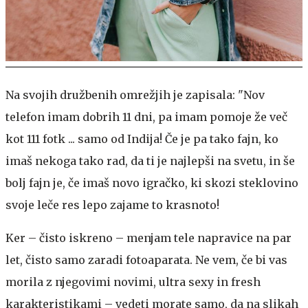
Na svojih družbenih omrežjih je zapisala: "Nov
telefon imam dobrih 11 dni, pa imam pomoje že več
kot 111 fotk ... samo od Indija! Če je pa tako fajn, ko
imaš nekoga tako rad, da ti je najlepši na svetu, in še
bolj fajn je, če imaš novo igračko, ki skozi steklovino
svoje leče res lepo zajame to krasnoto!
Ker – čisto iskreno – menjam tele napravice na par
let, čisto samo zaradi fotoaparata. Ne vem, če bi vas
morila z njegovimi novimi, ultra sexy in fresh
karakteristikami – vedeti morate samo, da na slikah