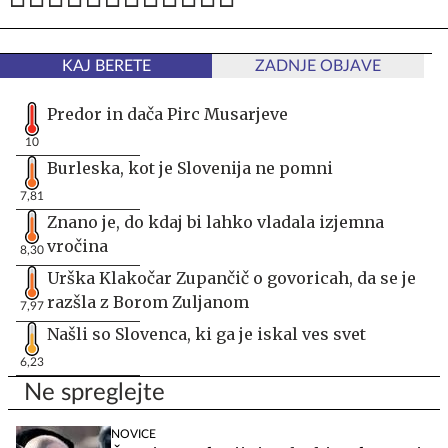
KAJ BERETE
ZADNJE OBJAVE
Predor in dača Pirc Musarjeve
10
Burleska, kot je Slovenija ne pomni
7,81
Znano je, do kdaj bi lahko vladala izjemna
vročina
8,30
Urška Klakočar Zupančič o govoricah, da se je
razšla z Borom Zuljanom
7,97
Našli so Slovenca, ki ga je iskal ves svet
6,23
Ne spreglejte
NOVICE