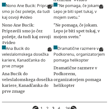
Nono Ane Bucik:
"Ne pomaga, če jokam.
Pripravili smo jo čez
Lepo je biti spet tukaj, v
poletje, da tudi kaj osvoji
mojem svetu."
#video
Dramatične razmere v
Ana Bucik do
Podkorenu,
veleslalomskega dosežka
organizatorjem pomaga
kariere, Kanadčanka do
helikopter
prve zmage
...
1
2
3
4
24