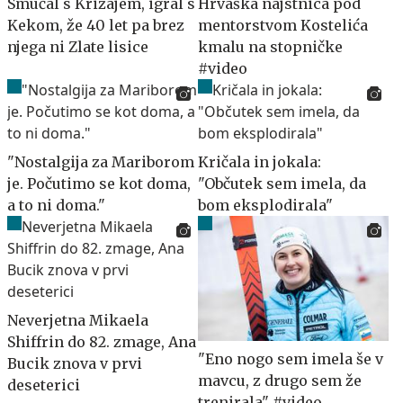
Smučal s Križajem, igral s
Hrvaška najstnica pod
Kekom, že 40 let pa brez
mentorstvom Kostelića
njega ni Zlate lisice
kmalu na stopničke
#video
"Nostalgija za Mariborom
Kričala in jokala:
je. Počutimo se kot doma,
"Občutek sem imela, da
a to ni doma."
bom eksplodirala"
Neverjetna Mikaela
Shiffrin do 82. zmage, Ana
"Eno nogo sem imela še v
Bucik znova v prvi
mavcu, z drugo sem že
deseterici
trenirala" #video