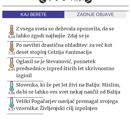
KAJ BERETE
ZADNJE OBJAVE
Z vsega sveta so deževala opozorila, da se
lahko zgodi najhujše. Zdaj se je.
8,68
Po nevihti drastična ohladitev: za več kot
deset stopinj Celzija #animacija
7,32
Oglasil se je Stevanović, posnetek
predsednice izpred štirih let skrivnostno
6,49
izginil
Slovenka, ki že pet let živi na Baliju: Mislim,
da bi se lahko ves svet nekaj naučil od Balija
4,86
Veliki Pogačarjev navijač premagal svojega
vzornika: Življenjski cilj izpolnjen
4,37