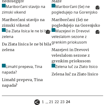
nedosegljiv
Maze
Mariborčani stavijo na
Mariborčani (še) ne
zimski vikend
pogledujejo na Gorenjsko
Da Zlata lisica le ne bi bila
zelena
Mazejevi in Drevovi
veleslalom sezone z
grenkim priokusom
Zelena luč za Zlato lisico
Limahl prepeva, Tina
napada?
...
1
21
22
23
24