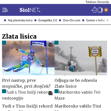
Telekom Slovenije
Naj planinska koča
Energetika 2.0
Ona-On.com
Gremo v hribe
Zlata lisica
Prvi nastop, prve
Odjuga ne bo odnesla
stopničke, prvi dvojček?
Zlate lisice
Tudi s Tino lisičji rekord
Mariborsko vabilo Tini