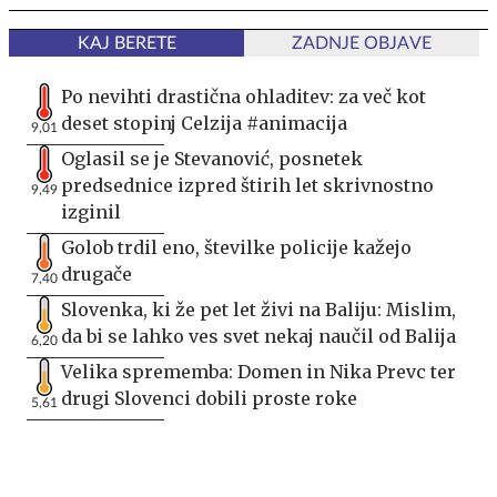
KAJ BERETE
ZADNJE OBJAVE
Po nevihti drastična ohladitev: za več kot
deset stopinj Celzija #animacija
9,01
Oglasil se je Stevanović, posnetek
predsednice izpred štirih let skrivnostno
9,49
izginil
Golob trdil eno, številke policije kažejo
drugače
7,40
Slovenka, ki že pet let živi na Baliju: Mislim,
da bi se lahko ves svet nekaj naučil od Balija
6,20
Velika sprememba: Domen in Nika Prevc ter
drugi Slovenci dobili proste roke
5,61