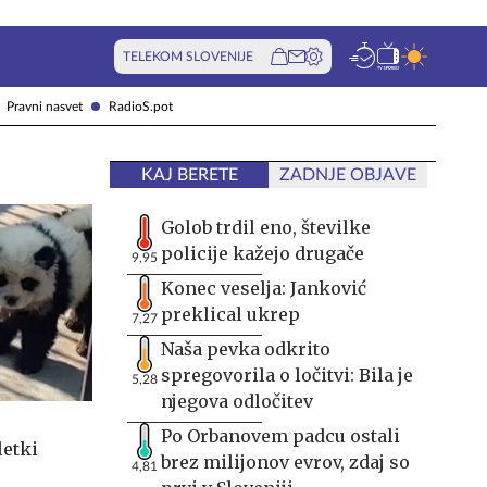
TELEKOM SLOVENIJE
Pravni nasvet
RadioS.pot
KAJ BERETE
ZADNJE OBJAVE
Golob trdil eno, številke
policije kažejo drugače
9,95
Konec veselja: Janković
preklical ukrep
7,27
Naša pevka odkrito
spregovorila o ločitvi: Bila je
5,28
njegova odločitev
Po Orbanovem padcu ostali
letki
brez milijonov evrov, zdaj so
4,81