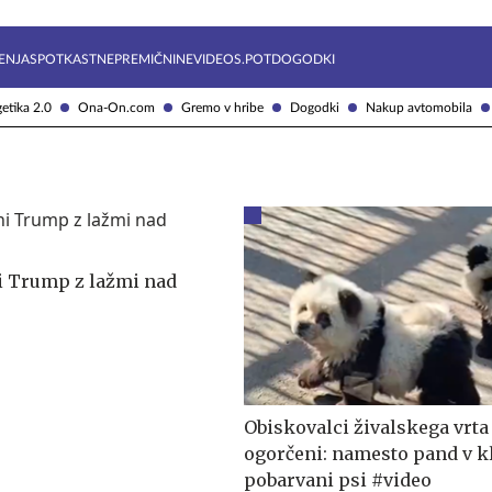
Želite prejemati e-novice?
Uživajmo pametno
ENJA
SPOTKAST
NEPREMIČNINE
VIDEOS.POT
DOGODKI
etika 2.0
Ona-On.com
Gremo v hribe
Dogodki
Nakup avtomobila
i Trump z lažmi nad
Obiskovalci živalskega vrta
ogorčeni: namesto pand v k
pobarvani psi #video