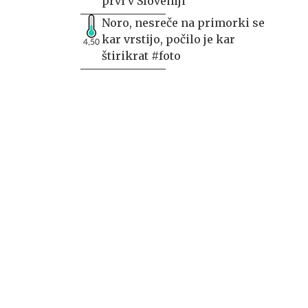
prvi v Sloveniji
Noro, nesreče na primorki se
kar vrstijo, počilo je kar
4,50
štirikrat #foto