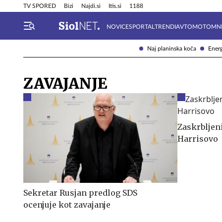
Info in obvestila
Tehnik
TV SPORED
Bizi
Najdi.si
Itis.si
1188
NOVICE
SPORTAL
TRENDI
AVTOMOTO
MN
Naj planinska koča
Energ
ZAVAJANJE
Zaskrbljen
Harrisovo
Sekretar Rusjan predlog SDS
ocenjuje kot zavajanje