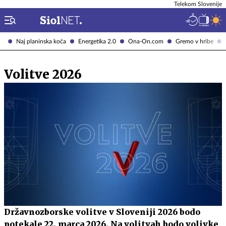
Telekom Slovenije
Naj planinska koča
Energetika 2.0
Ona-On.com
Gremo v hribe
Volitve 2026
Državnozborske volitve v Sloveniji 2026 bodo
potekale 22. marca 2026. Na volitvah bodo volivke