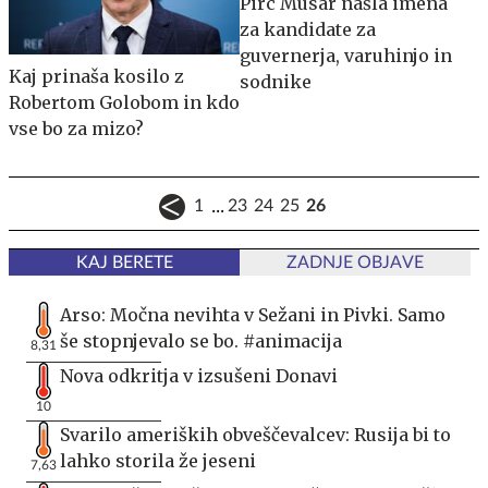
Pirc Musar našla imena
za kandidate za
guvernerja, varuhinjo in
Kaj prinaša kosilo z
sodnike
Robertom Golobom in kdo
vse bo za mizo?
...
1
23
24
25
26
KAJ BERETE
ZADNJE OBJAVE
Arso: Močna nevihta v Sežani in Pivki. Samo
še stopnjevalo se bo. #animacija
8,31
Nova odkritja v izsušeni Donavi
10
Svarilo ameriških obveščevalcev: Rusija bi to
lahko storila že jeseni
7,63