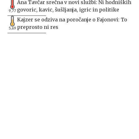
Ana Tavčar srečna v novi službi: Ni hodniških
govoric, kavic, šušljanja, igric in politike
9,77
Kajzer se odziva na poročanje o Fajonovi: To
preprosto ni res
5,69