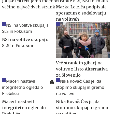
Janša: Potrebujemo močno
Stranke SLS, NSi in Fokus
večino največ dveh strank
Marka Lotriča podpisale
sporazum o sodelovanju
na volitvah
NSi na volitve skupaj s
SLS in Fokusom
Več strank in gibanj na
volitve z listo Alternativa
za Slovenijo
Macerl nastavil
Nika Kovač: Čas je, da
integritetno ogledalo
stopimo skupaj in gremo
Prebiliču
na volitve