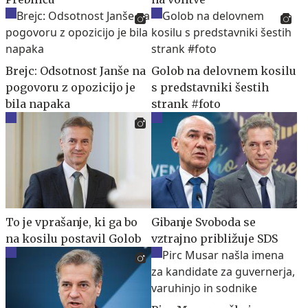
Brejc: Odsotnost Janše na
Golob na delovnem kosilu
pogovoru z opozicijo je
s predstavniki šestih
bila napaka
strank #foto
To je vprašanje, ki ga bo
Gibanje Svoboda se
na kosilu postavil Golob
vztrajno približuje SDS