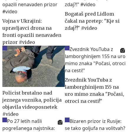
Bogataš pred Lidlom
Vojna v Ukrajini:
čakal na pretep: "Kje si
upravljavci drona na
zdaj?!" #video
fronti opazili nenavaden
prizor #video
Zvezdnik YouTuba z
lamborghinijem 155 na
Policist brutalno nad
uro mimo znaka "Počasi,
jeznega voznika, policija
otroci na cesti!"
objavila videoposnetek
#video