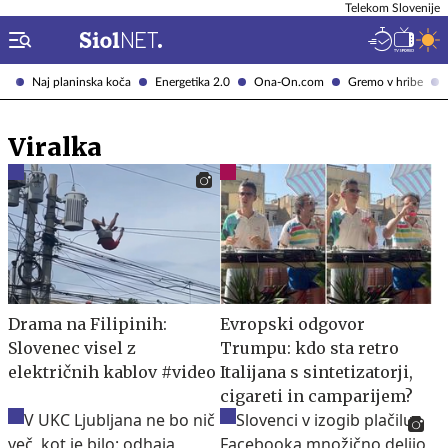
Telekom Slovenije
Naj planinska koča
Energetika 2.0
Ona-On.com
Gremo v hribe
Viralka
Drama na Filipinih:
Evropski odgovor
Slovenec visel z
Trumpu: kdo sta retro
električnih kablov #video
Italijana s sintetizatorji,
cigareti in camparijem?