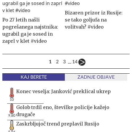
Bizaren prizor iz Rusije:
Po 27 letih našli
se tako goljufa na
pogrešanega najstnika:
volitvah? #video
ugrabil ga je sosed in
zaprl v klet #video
...
1
2
3
14
KAJ BERETE
ZADNJE OBJAVE
Konec veselja: Janković preklical ukrep
10
Golob trdil eno, številke policije kažejo
drugače
9,80
Zaskrbljujoč trend preplavil Rusijo
5,56