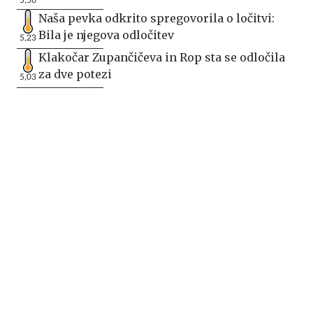
Naša pevka odkrito spregovorila o ločitvi:
Bila je njegova odločitev
5,23
Klakočar Zupančičeva in Rop sta se odločila
za dve potezi
5,03