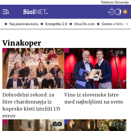
Telekom Slovenije
Naj planinska koča
Energetika 2.0
Ona-On.com
Gremo v hribe
Vinakoper
Dobrodelni rekord: za
Vino iz slovenske Istre
liter chardonnayja iz
med najboljšimi na svetu
koprske kleti iztržili 135
evrov