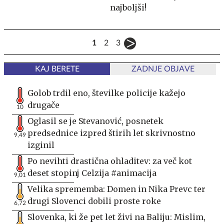
najboljši!
1
2
3
KAJ BERETE
ZADNJE OBJAVE
Golob trdil eno, številke policije kažejo
drugače
10
Oglasil se je Stevanović, posnetek
predsednice izpred štirih let skrivnostno
9,49
izginil
Po nevihti drastična ohladitev: za več kot
deset stopinj Celzija #animacija
9,01
Velika sprememba: Domen in Nika Prevc ter
drugi Slovenci dobili proste roke
6,72
Slovenka, ki že pet let živi na Baliju: Mislim,