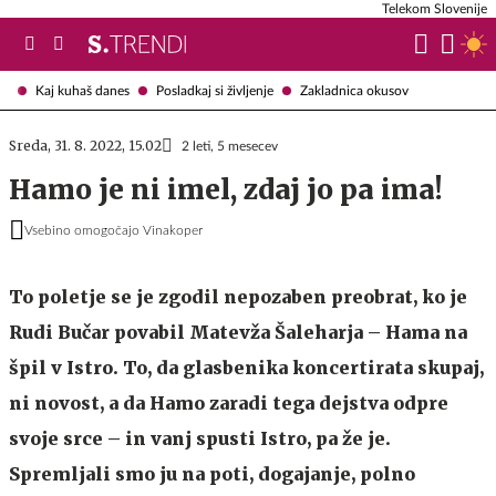
Telekom Slovenije
Kaj kuhaš danes
Posladkaj si življenje
Zakladnica okusov
Sreda, 31. 8. 2022, 15.02
2 leti, 5 mesecev
Hamo je ni imel, zdaj jo pa ima!
Vsebino omogočajo Vinakoper
To poletje se je zgodil nepozaben preobrat, ko je
Rudi Bučar povabil Matevža Šaleharja – Hama na
špil v Istro. To, da glasbenika koncertirata skupaj,
ni novost, a da Hamo zaradi tega dejstva odpre
svoje srce – in vanj spusti Istro, pa že je.
Spremljali smo ju na poti, dogajanje, polno