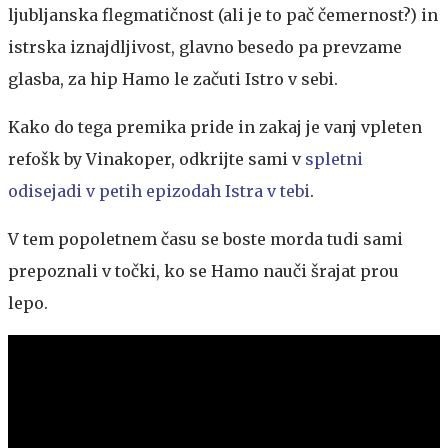
ljubljanska flegmatičnost (ali je to pač čemernost?) in
istrska iznajdljivost, glavno besedo pa prevzame
glasba, za hip Hamo le začuti Istro v sebi.
Kako do tega premika pride in zakaj je vanj vpleten
refošk by Vinakoper, odkrijte sami v
spletni
odisejadi v petih epizodah Istra v tebi
.
V tem popoletnem času se boste morda tudi sami
prepoznali v točki, ko se Hamo nauči šrajat prou
lepo.