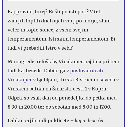
Kaj pravite, torej? Bi šli po isti poti? V teh
zadnjih toplih dneh ujeli vonj po morju, slani
veter in toplo sonce, z vsem svojim
temperamentom. Istrskim temperamentom. Bi
tudi vi prebudili Istro v sebi?
Mimogrede, refošk by Vinakoper naj ima pri tem
tudi kaj besede. Dobite ga v
poslovalnicah
Vinakoper
v Ljubljani, Ilirski Bistrici in seveda v
Vinskem butiku na Šmarski cesti 1 v Kopru.
Odprti so vsak dan od ponedeljka do petka med
8.30 in 20.00 ter ob sobotah med 8.00 in 17.00.
Lahko pa jih tudi pokličete –
kaj ni lepu ćet