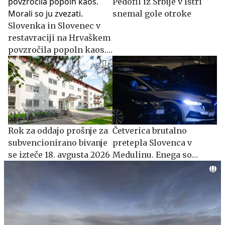
Pedofil iz Srbije v Istri
snemal gole otroke
Slovenka in Slovenec v
restavraciji na Hrvaškem
povzročila popoln kaos.
Morali so ju zvezati.
​​​​​​​Rok za oddajo prošnje za
Četverica brutalno
subvencionirano bivanje
pretepla Slovenca v
se izteče 18. avgusta 2026
Medulinu. Enega so
pridržali, druge še iščejo.