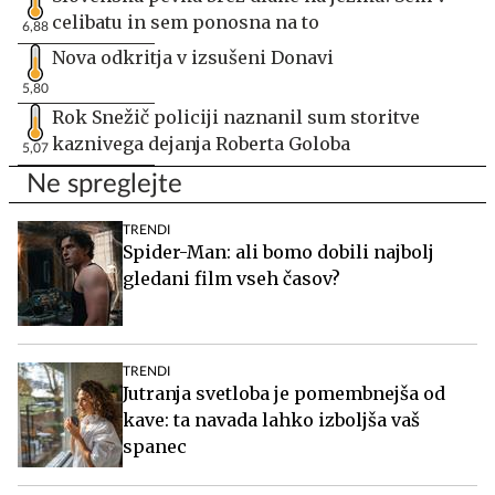
celibatu in sem ponosna na to
6,88
Nova odkritja v izsušeni Donavi
5,80
Rok Snežič policiji naznanil sum storitve
kaznivega dejanja Roberta Goloba
5,07
Ne spreglejte
TRENDI
Spider-Man: ali bomo dobili najbolj
gledani film vseh časov?
TRENDI
Jutranja svetloba je pomembnejša od
kave: ta navada lahko izboljša vaš
spanec