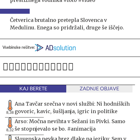
prestižnega vodnika #foto #video
Četverica brutalno pretepla Slovenca v
Medulinu. Enega so pridržali, druge še iščejo.
Vsebinske rešitve:
KAJ BERETE
ZADNJE OBJAVE
Ana Tavčar srečna v novi službi: Ni hodniških
govoric, kavic, šušljanja, igric in politike
8,38
Arso: Močna nevihta v Sežani in Pivki. Samo
še stopnjevalo se bo. #animacija
8,32
Slovenska pevka brez dlake na jeziku: Sem v