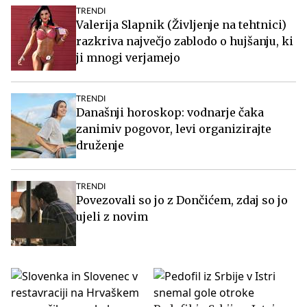
TRENDI
Valerija Slapnik (Življenje na tehtnici)
razkriva največjo zablodo o hujšanju, ki
ji mnogi verjamejo
TRENDI
Današnji horoskop: vodnarje čaka
zanimiv pogovor, levi organizirajte
druženje
TRENDI
Povezovali so jo z Dončićem, zdaj so jo
ujeli z novim