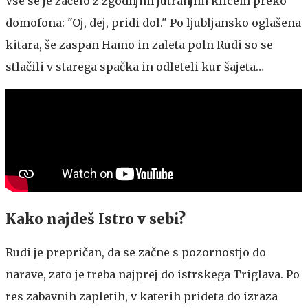
Vse se je začelo z zgodnjim jutranjim klicem preko
domofona: "Oj, dej, pridi dol." Po ljubljansko oglašena
kitara, še zaspan Hamo in zaleta poln Rudi so se
stlačili v starega spačka in odleteli kur šajeta…
Kako najdeš Istro v sebi?
Rudi je prepričan, da se začne s pozornostjo do
narave, zato je treba najprej do istrskega Triglava. Po
res zabavnih zapletih, v katerih prideta do izraza