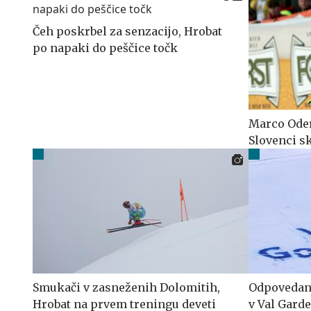
Čeh poskrbel za senzacijo, Hrobat
po napaki do peščice točk
Marco Oder
Slovenci 
Smukači v zasneženih Dolomitih,
Odpovedani
Hrobat na prvem treningu deveti
v Val Gard