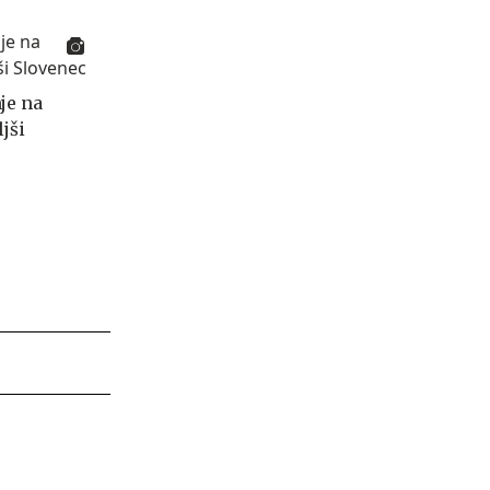
je na
jši