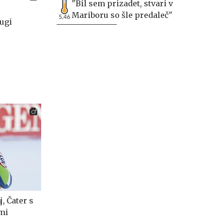
"Bil sem prizadet, stvari v
Mariboru so šle predaleč"
5,46
ugi
, Čater s
ami