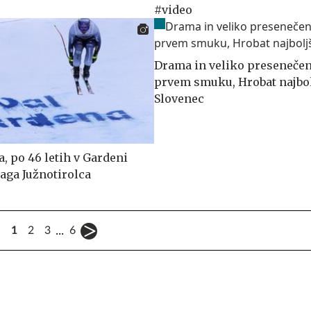
#video
Drama in veliko presenečen
prvem smuku, Hrobat najbol
Slovenec
a, po 46 letih v Gardeni
ga Južnotirolca
...
1
2
3
6