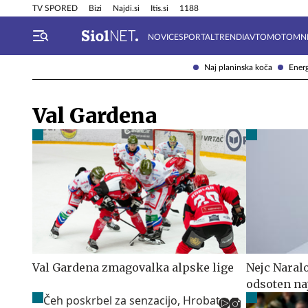
Info in obvestila
Tehnik
TV SPORED
Bizi
Najdi.si
Itis.si
1188
NOVICE
SPORTAL
TRENDI
AVTOMOTO
MN
Naj planinska koča
Energ
Val Gardena
Val Gardena zmagovalka alpske lige
Nejc Naral
odsoten na