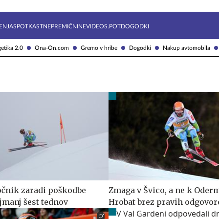
Želite prejemati e-novice?
Uživajmo pametno
ENJA
SPOTKAST
NEPREMIČNINE
VIDEOS.POT
DOGODKI
etika 2.0
Ona-On.com
Gremo v hribe
Dogodki
Nakup avtomobila
očnik zaradi poškodbe
Zmaga v Švico, a ne k Oderm
jmanj šest tednov
Hrobat brez pravih odgovor