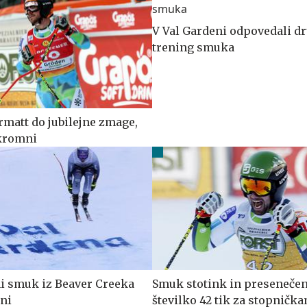
V Val Gardeni odpovedali dr
trening smuka
matt do jubilejne zmage,
skromni
 smuk iz Beaver Creeka
Smuk stotink in presenečenj
eni
številko 42 tik za stopničk