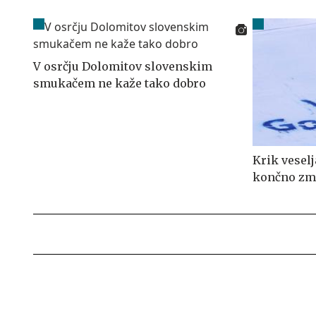
V osrčju Dolomitov slovenskim
smukačem ne kaže tako dobro
Krik veselj
končno zma