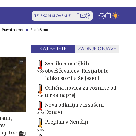
TELEKOM SLOVENIJE
Pravni nasvet
RadioS.pot
KAJ BERETE
ZADNJE OBJAVE
Svarilo ameriških
obveščevalcev: Rusija bi to
9,22
lahko storila že jeseni
Odlična novica za voznike od
torka naprej
7,81
Nova odkritja v izsušeni
Donavi
9,79
attu,
Preplah v Nemčiji
ov
5,46