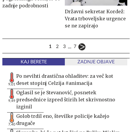
zadnje podrobnosti
Državni sekretar Kordež:
Vrata trboveljske urgence
se ne zapirajo
...
1
2
3
7
KAJ BERETE
ZADNJE OBJAVE
Po nevihti drastična ohladitev: za več kot
deset stopinj Celzija #animacija
9,01
Oglasil se je Stevanović, posnetek
predsednice izpred štirih let skrivnostno
9,49
izginil
Golob trdil eno, številke policije kažejo
drugače
7,40