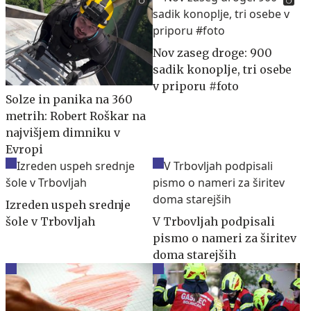
Nov zaseg droge: 900
sadik konoplje, tri osebe
v priporu #foto
Solze in panika na 360
metrih: Robert Roškar na
najvišjem dimniku v
Evropi
Izreden uspeh srednje
šole v Trbovljah
V Trbovljah podpisali
pismo o nameri za širitev
doma starejših