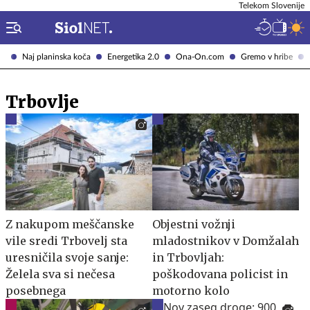
Telekom Slovenije
Naj planinska koča
Energetika 2.0
Ona-On.com
Gremo v hribe
Trbovlje
Z nakupom meščanske
Objestni vožnji
vile sredi Trbovelj sta
mladostnikov v Domžalah
uresničila svoje sanje:
in Trbovljah:
Želela sva si nečesa
poškodovana policist in
posebnega
motorno kolo