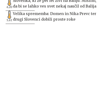
Slovenka, ki že pet let živi na Baliju: Mislim,
da bi se lahko ves svet nekaj naučil od Balija
6,20
Velika sprememba: Domen in Nika Prevc ter
drugi Slovenci dobili proste roke
5,61