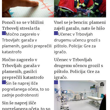
Ponoči so se v bližini
Vnel se je bencin: plameni
Trbovelj stresla tla
zajeli garažo, nato še hišo
Močno zagorelo v
Učenec v Trbovljah
Trbovljah: garaža v
drugemu učencu grozil s
plamenih, gasilci
pištolo. Policija: Gre za
preprečili katastrofo
igračo.
Sin še naprej išče
pogrešanega očeta, to so