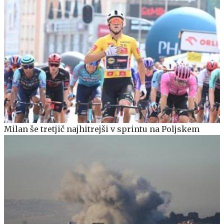
Milan še tretjič najhitrejši v sprintu na Poljskem