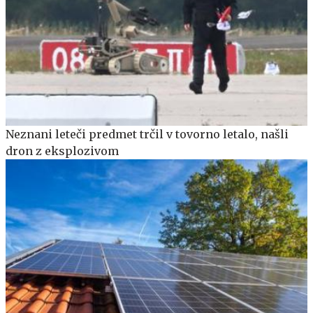
Neznani leteči predmet trčil v tovorno letalo, našli
dron z eksplozivom