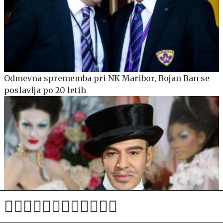
Odmevna sprememba pri NK Maribor, Bojan Ban se
poslavlja po 20 letih