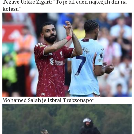
Težave Urške Žigart: "To je bil eden najtežjih dni na
kolesu"
Mohamed Salah je izbral Trabzonspor