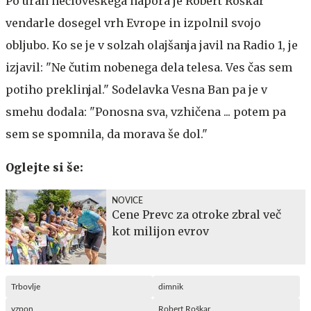
Po urah nečloveškega napora je Robert Roškar
vendarle dosegel vrh Evrope in izpolnil svojo
obljubo. Ko se je v solzah olajšanja javil na Radio 1, je
izjavil: "Ne čutim nobenega dela telesa. Ves čas sem
potiho preklinjal." Sodelavka Vesna Ban pa je v
smehu dodala: "Ponosna sva, vzhičena ... potem pa
sem se spomnila, da morava še dol."
Oglejte si še:
NOVICE
Cene Prevc za otroke zbral več
kot milijon evrov
Trbovlje
dimnik
vzpon
Robert Roškar