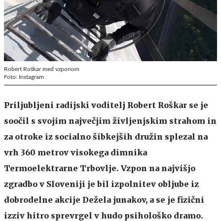
Robert Roškar med vzponom
Foto: Instagram
Priljubljeni radijski voditelj Robert Roškar se je
soočil s svojim največjim življenjskim strahom in
za otroke iz socialno šibkejših družin splezal na
vrh 360 metrov visokega dimnika
Termoelektrarne Trbovlje. Vzpon na najvišjo
zgradbo v Sloveniji je bil izpolnitev obljube iz
dobrodelne akcije Dežela junakov, a se je fizični
izziv hitro sprevrgel v hudo psihološko dramo.