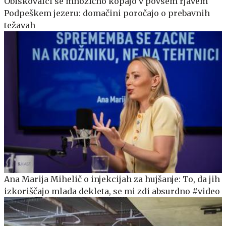
Obiskovalci se množično kopajo v povsem rjavem
Podpeškem jezeru: domačini poročajo o prebavnih
težavah
Ana Marija Mihelič o injekcijah za hujšanje: To, da jih
izkoriščajo mlada dekleta, se mi zdi absurdno #video