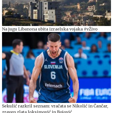
Na jugu Libanona ubita izraelska vojaka #vŽivo
Sekulić razkril seznam: vračata se Nikolić in Čančar,
zraven zlata Joksimović in Bojović