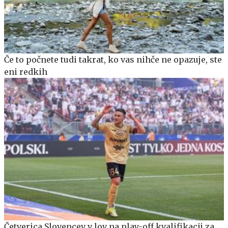
Če to počnete tudi takrat, ko vas nihče ne opazuje, ste
eni redkih
Četverica Slovencev v lov na play-off kvalifikacij za