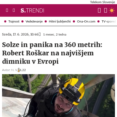
Telekom Slovenije
Trajnost
Vedeževanje
Hišni ljubljenčki
Ona-On.com
TV-spored
Sreda, 17. 6. 2026, 10.46
1 mesec, 2 tedna
Solze in panika na 360 metrih:
Robert Roškar na najvišjem
dimniku v Evropi
Avtor:
N. V.
6,22