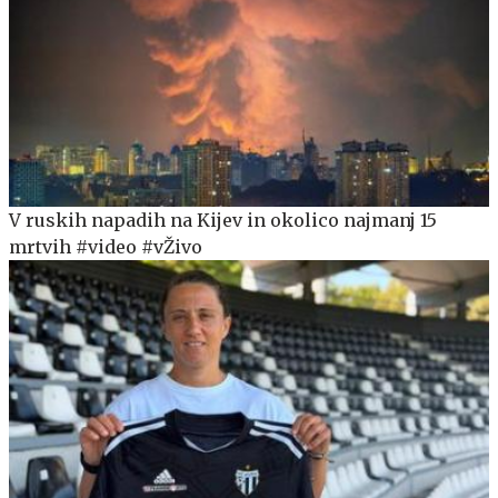
V ruskih napadih na Kijev in okolico najmanj 15
mrtvih #video #vŽivo