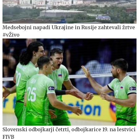
Medsebojni napadi Ukrajine in Rusije zahtevali žrtve
#vŽivo
Slovenski odbojkarji četrti, odbojkarice 19. na lestvici
FIVB