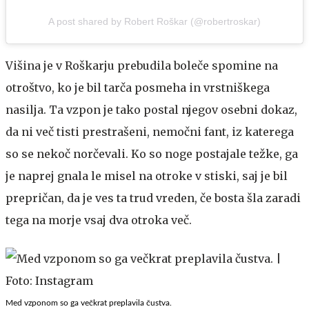
A post shared by Robert Roškar (@robertroskar)
Višina je v Roškarju prebudila boleče spomine na
otroštvo, ko je bil tarča posmeha in vrstniškega
nasilja. Ta vzpon je tako postal njegov osebni dokaz,
da ni več tisti prestrašeni, nemočni fant, iz katerega
so se nekoč norčevali. Ko so noge postajale težke, ga
je naprej gnala le misel na otroke v stiski, saj je bil
prepričan, da je ves ta trud vreden, če bosta šla zaradi
tega na morje vsaj dva otroka več.
Med vzponom so ga večkrat preplavila čustva.