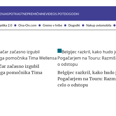
Želite prejemati e-novice?
Uživajmo pametno
ENJA
SPOTKAST
NEPREMIČNINE
VIDEOS.POT
DOGODKI
etika 2.0
Ona-On.com
Gremo v hribe
Dogodki
Nakup avtomobila
čar začasno izgubil
ga pomočnika Tima
Belgijec razkril, kako hudo j
Pogačarjem na Touru: Razmiš
celo o odstopu