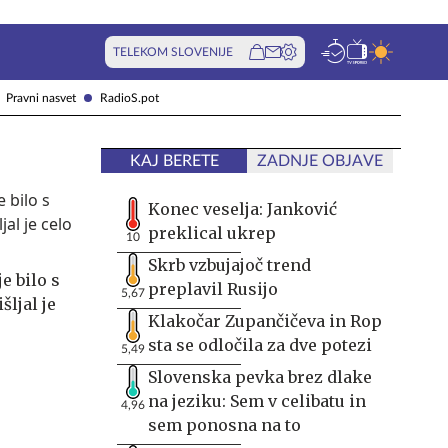
TELEKOM SLOVENIJE
Pravni nasvet
RadioS.pot
KAJ BERETE
ZADNJE OBJAVE
Konec veselja: Janković
preklical ukrep
10
Skrb vzbujajoč trend
e bilo s
preplavil Rusijo
5,67
ljal je
Klakočar Zupančičeva in Rop
sta se odločila za dve potezi
5,49
Slovenska pevka brez dlake
na jeziku: Sem v celibatu in
4,96
sem ponosna na to