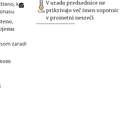
V uradu predsednice ne
prikrivajo več imen sopotnic
5,06
v prometni nesreči
šteno,
vojemu
esom
i