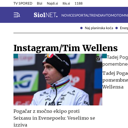
Info in obvestila
Tehnik
TV SPORED
Bizi
Najdi.si
Itis.si
1188
NOVICE
SPORTAL
TRENDI
AVTOMOTO
MN
Naj planinska koča
Energ
Instagram/Tim Wellens
Tadej Poga
pomembne
Wellensa
Pogačar z močno ekipo proti
Seixasu in Evenepoelu: Veselimo se
izziva