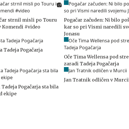
čar strnil misli po Touru
Pogačar začuden: Ni bilo po
v Komendi #video
kar so pri Vismi naredili s
Jonasu
ta Tadeja Pogačarja
Oče Tima Wellensa pod str
zaradi Tadeja Pogačarja
Jan Tratnik odličen v Murci
Tadeja Pogačarja sta bila
od ekipe