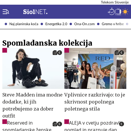
Telekom Slovenije
Naj planinska koča
Energetika 2.0
Ona-On.com
Gremo v hribe
Spomladanska kolekcija
Steve Madden ima modne
Vplivnice razkrivajo: to je
dodatke, ki jih
skrivnost popolnega
potrebujemo za dober
poletnega stila
outfit