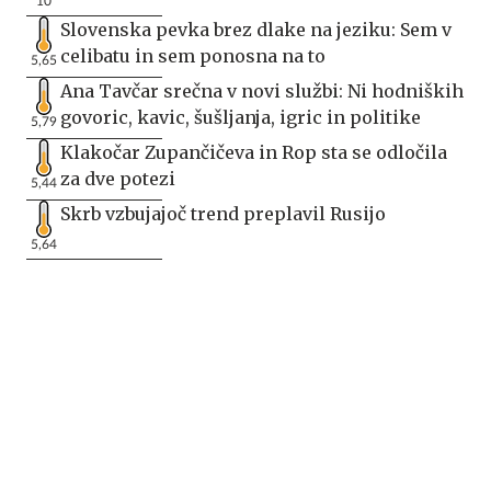
10
Slovenska pevka brez dlake na jeziku: Sem v
celibatu in sem ponosna na to
5,65
Ana Tavčar srečna v novi službi: Ni hodniških
govoric, kavic, šušljanja, igric in politike
5,79
Klakočar Zupančičeva in Rop sta se odločila
za dve potezi
5,44
Skrb vzbujajoč trend preplavil Rusijo
5,64