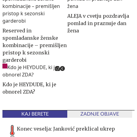
ALEJA v cvetju pozdravlja
pomlad in praznuje dan
Reserved in
žena
spomladanske ženske
kombinacije – premišljen
pristop k sezonski
garderobi
Kdo je HEYDUDE, ki je
obnorel ZDA?
KAJ BERETE
ZADNJE OBJAVE
Konec veselja: Janković preklical ukrep