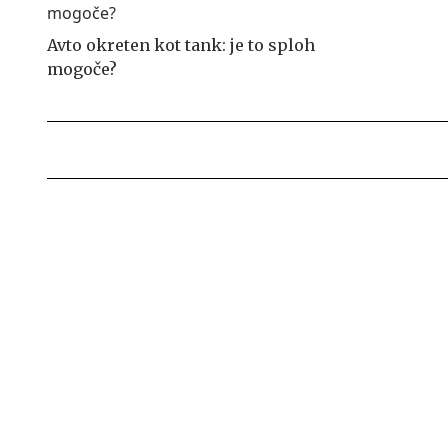
Avto okreten kot tank: je to sploh
mogoče?