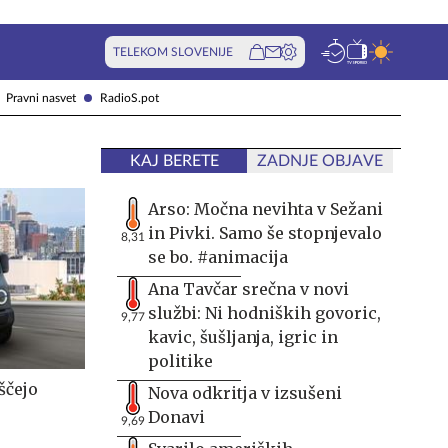
TELEKOM SLOVENIJE
Pravni nasvet
RadioS.pot
KAJ BERETE
ZADNJE OBJAVE
Arso: Močna nevihta v Sežani
in Pivki. Samo še stopnjevalo
8,31
se bo. #animacija
Ana Tavčar srečna v novi
službi: Ni hodniških govoric,
9,77
kavic, šušljanja, igric in
politike
ščejo
Nova odkritja v izsušeni
Donavi
9,69