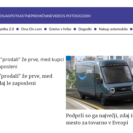
Želite prejemati e-novice?
Uživajmo pametno
ENJA
SPOTKAST
NEPREMIČNINE
VIDEOS.POT
DOGODKI
etika 2.0
Ona-On.com
Gremo v hribe
Dogodki
Nakup avtomobila
 "prodali" že prve, med
aj le zaposleni
Podprli so ga največji, zdaj i
mesto za tovarno v Evropi