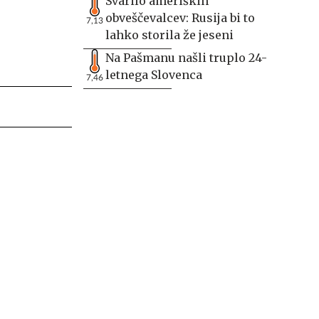
Svarilo ameriških
obveščevalcev: Rusija bi to
7,13
lahko storila že jeseni
Na Pašmanu našli truplo 24-
letnega Slovenca
7,46