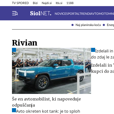
Info in obvestila
Tehnik
TV SPORED
Bizi
Najdi.si
Itis.si
1188
NOVICE
SPORTAL
TRENDI
AVTOMOTO
MN
Naj planinska koča
Energ
Rivian
Izdelali in
kupci do zd
Še en avtomobilist, ki napoveduje
odpuščanja