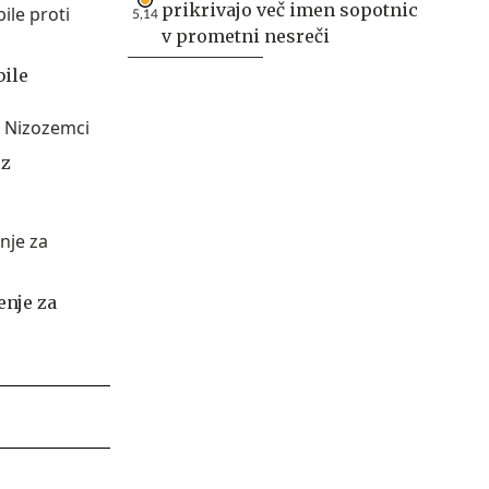
prikrivajo več imen sopotnic
5,14
v prometni nesreči
bile
 z
enje za