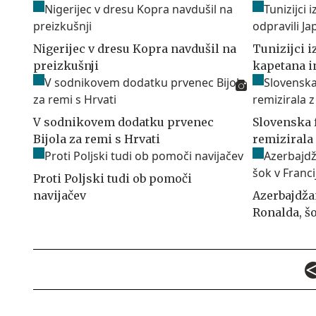
Nigerijec v dresu Kopra navdušil na
Tunizijci i
preizkušnji
kapetana i
V sodnikovem dodatku prvenec
Slovenska 
Bijola za remi s Hrvati
remizirala
Proti Poljski tudi ob pomoči
navijačev
Azerbajdžan
Ronalda, šo