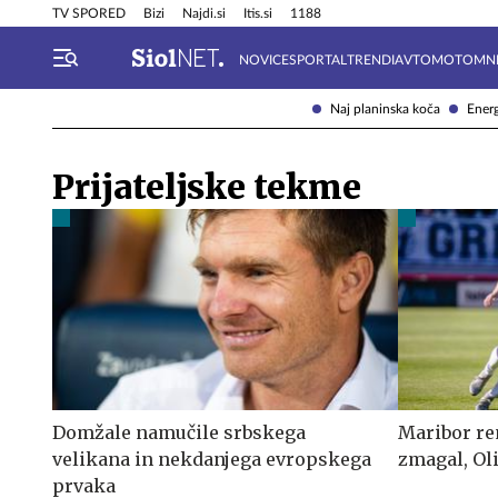
Info in obvestila
Tehnik
TV SPORED
Bizi
Najdi.si
Itis.si
1188
NOVICE
SPORTAL
TRENDI
AVTOMOTO
MN
Naj planinska koča
Energ
Prijateljske tekme
Domžale namučile srbskega
Maribor re
velikana in nekdanjega evropskega
zmagal, Ol
prvaka