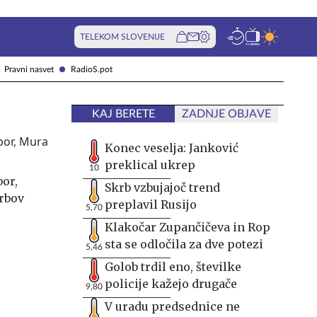
TELEKOM SLOVENIJE
Pravni nasvet
RadioS.pot
KAJ BERETE
ZADNJE OBJAVE
Konec veselja: Janković
preklical ukrep
10
bor,
Skrb vzbujajoč trend
Srbov
preplavil Rusijo
5,70
Klakočar Zupančičeva in Rop
sta se odločila za dve potezi
5,46
Golob trdil eno, številke
policije kažejo drugače
9,80
V uradu predsednice ne