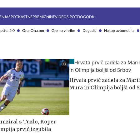
Želite prejemati e-novice?
Uživajmo pametno
ENJA
SPOTKAST
NEPREMIČNINE
VIDEOS.POT
DOGODKI
etika 2.0
Ona-On.com
Gremo v hribe
Dogodki
Nakup avtomobila
Hrvata prvič zadela za Mari
Mura in Olimpija boljši od 
miziral s Tuzlo, Koper
impija prvič izgubila