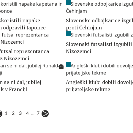
zkoristili napake
Slovenske odbojkarice izgu
n odpravili Japonce
proti Čehinjam
Slovenski futsalisti izgubili
futsal reprezentanca
Nizozemci
 z Nizozemci
 se ni dal, jubilej
Angleški klubi dobili dovolj
k v Franciji
prijateljske tekme
...
1
2
3
4
7