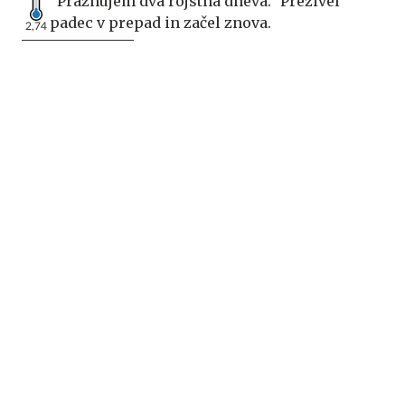
"Praznujem dva rojstna dneva." Preživel
padec v prepad in začel znova.
2,74