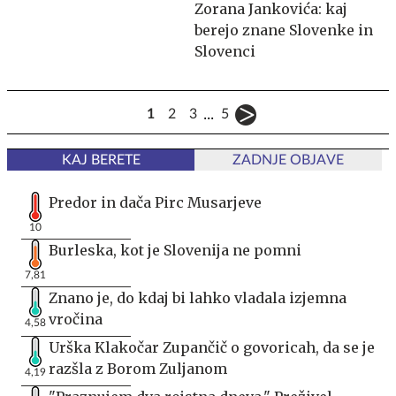
Zorana Jankovića: kaj
berejo znane Slovenke in
Slovenci
...
1
2
3
5
KAJ BERETE
ZADNJE OBJAVE
Predor in dača Pirc Musarjeve
10
Burleska, kot je Slovenija ne pomni
7,81
Znano je, do kdaj bi lahko vladala izjemna
vročina
4,58
Urška Klakočar Zupančič o govoricah, da se je
razšla z Borom Zuljanom
4,19