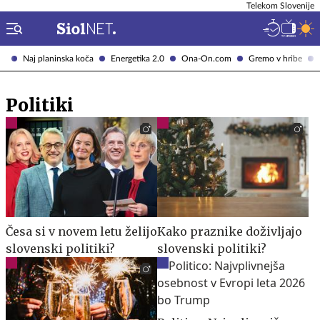
Telekom Slovenije
Naj planinska koča
Energetika 2.0
Ona-On.com
Gremo v hribe
Politiki
Česa si v novem letu želijo
Kako praznike doživljajo
slovenski politiki?
slovenski politiki?