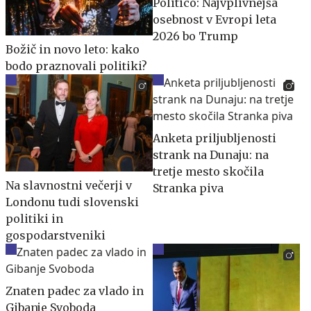
Politico: Najvplivnejša
osebnost v Evropi leta
2026 bo Trump
Božič in novo leto: kako
bodo praznovali politiki?
Anketa priljubljenosti
strank na Dunaju: na
tretje mesto skočila
Na slavnostni večerji v
Stranka piva
Londonu tudi slovenski
politiki in
gospodarstveniki
Znaten padec za vlado in
Gibanje Svoboda