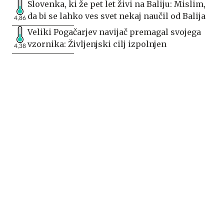
Slovenka, ki že pet let živi na Baliju: Mislim,
da bi se lahko ves svet nekaj naučil od Balija
4,86
Veliki Pogačarjev navijač premagal svojega
vzornika: Življenjski cilj izpolnjen
4,38