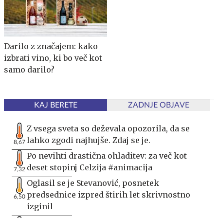
Darilo z značajem: kako
izbrati vino, ki bo več kot
samo darilo?
KAJ BERETE
ZADNJE OBJAVE
Z vsega sveta so deževala opozorila, da se
lahko zgodi najhujše. Zdaj se je.
8,67
Po nevihti drastična ohladitev: za več kot
deset stopinj Celzija #animacija
7,32
Oglasil se je Stevanović, posnetek
predsednice izpred štirih let skrivnostno
6,50
izginil