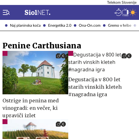
Telekom Slovenije
Naj planinska koča
Energetika 2.0
Ona-On.com
Gremo v hribe
Penine Carthusiana
Degustacija v 800 let
starih vinskih kleteh
#nagradna igra
Ostrige in penina med
vinogradi: en večer, ki
upraviči izlet