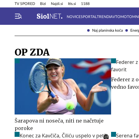
Info in obvestila
Tehnik
TV SPORED
Bizi
Najdi.si
Itis.si
1188
NOVICE
SPORTAL
TRENDI
AVTOMOTO
MN
Naj planinska koča
Energ
OP ZDA
Federer z o
vedno favo
Šarapova ni noseča, niti ne načrtuje
poroke