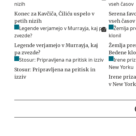
Konec za Kavčiča, Čiliću uspelo v
Serena favo
petih nizih
vseh časov
Legende verjamejo v Murrayja, kaj
Žemlja pres
pa zvezde?
Bedene klo
Stosur: Pripravljena na pritisk in
izziv
Irene priz
v New Yor