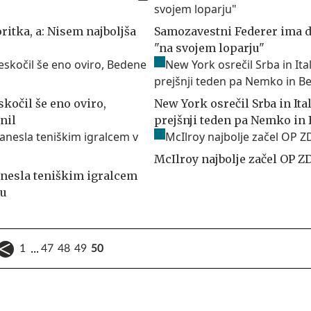
ritka, a: Nisem najboljša
Samozavestni Federer ima 
"na svojem loparju"
kočil še eno oviro,
New York osrečil Srba in Ita
nil
prejšnji teden pa Nemko in 
McIlroy najbolje začel OP Z
anesla teniškim igralcem
ku
...
1
47
48
49
50