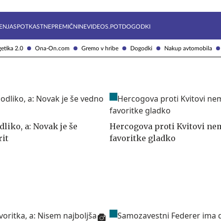
Želite prejemati e-novice?
Uživajmo pametno
ENJA
SPOTKAST
NEPREMIČNINE
VIDEOS.POT
DOGODKI
etika 2.0
Ona-On.com
Gremo v hribe
Dogodki
Nakup avtomobila
dliko, a: Novak je še
Hercogova proti Kvitovi ne
rit
favoritke gladko