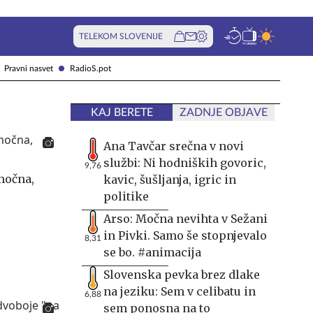
TELEKOM SLOVENIJE
Pravni nasvet
RadioS.pot
KAJ BERETE
ZADNJE OBJAVE
Ana Tavčar srečna v novi
službi: Ni hodniških govoric,
9,76
močna,
kavic, šušljanja, igric in
politike
Arso: Močna nevihta v Sežani
in Pivki. Samo še stopnjevalo
8,31
se bo. #animacija
Slovenska pevka brez dlake
na jeziku: Sem v celibatu in
6,88
sem ponosna na to