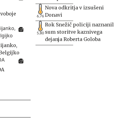
Nova odkritja v izsušeni
dvoboje
Donavi
6,76
Rok Snežič policiji naznanil
sum storitve kaznivega
5,80
dejanja Roberta Goloba
lijanko,
Belgijko
DA