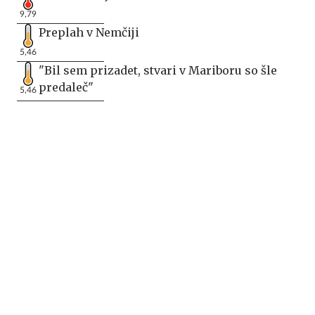
9,79
Preplah v Nemčiji
5,46
"Bil sem prizadet, stvari v Mariboru so šle
predaleč"
5,46