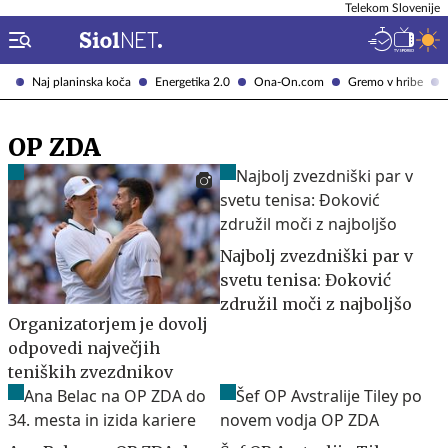
Telekom Slovenije
Naj planinska koča
Energetika 2.0
Ona-On.com
Gremo v hribe
OP ZDA
Najbolj zvezdniški par v
svetu tenisa: Đoković
združil moči z najboljšo
Organizatorjem je dovolj
odpovedi največjih
teniških zvezdnikov