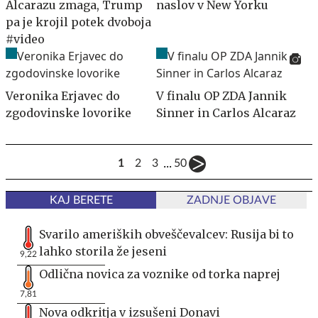
Alcarazu zmaga, Trump
naslov v New Yorku
pa je krojil potek dvoboja
#video
Veronika Erjavec do
V finalu OP ZDA Jannik
zgodovinske lovorike
Sinner in Carlos Alcaraz
...
1
2
3
50
KAJ BERETE
ZADNJE OBJAVE
Svarilo ameriških obveščevalcev: Rusija bi to
lahko storila že jeseni
9,22
Odlična novica za voznike od torka naprej
7,81
Nova odkritja v izsušeni Donavi