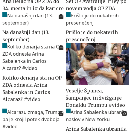
Ana Belac na OP ZDA do
Šef OP Avstralije Tiley po
34. mesta in izida kariere
novem vodja OP ZDA
Na današnji dan (13.
Prišlo je do nekaterih
september)
presenečenj
Koliko denarja sta na OP
ZDA odnesla Arina
Veselje Španca,
Sabalenka in Carlos
šampanjec in žvižganje
Alcaraz? #video
Donaldu Trumpu #video
Arina Sabalenka ubranila