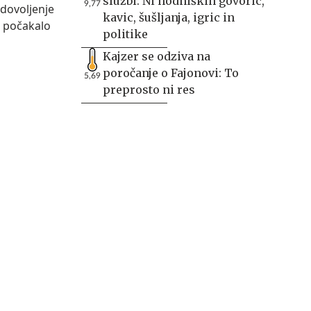
službi: Ni hodniških govoric,
9,77
kavic, šušljanja, igric in
politike
Kajzer se odziva na
poročanje o Fajonovi: To
5,69
preprosto ni res