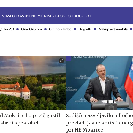
Želite prejemati e-novice?
Uživajmo pametno
ENJA
SPOTKAST
NEPREMIČNINE
VIDEOS.POT
DOGODKI
etika 2.0
Ona-On.com
Gremo v hribe
Dogodki
Nakup avtomobila
ad Mokrice bo prvič gostil
Sodišče razveljavilo odločbo
asbeni spektakel
prevladi javne koristi ener
pri HE Mokrice