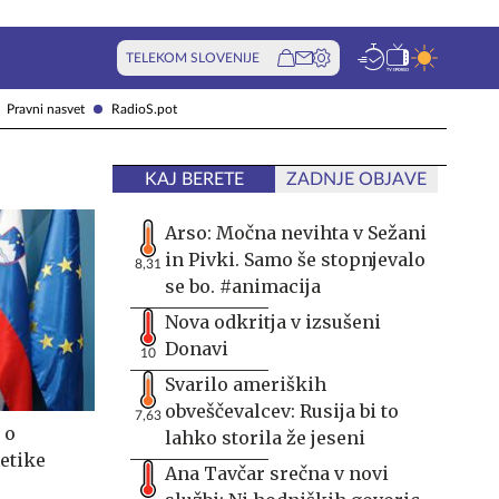
TELEKOM SLOVENIJE
Pravni nasvet
RadioS.pot
KAJ BERETE
ZADNJE OBJAVE
Arso: Močna nevihta v Sežani
in Pivki. Samo še stopnjevalo
8,31
se bo. #animacija
Nova odkritja v izsušeni
Donavi
10
Svarilo ameriških
obveščevalcev: Rusija bi to
7,63
 o
lahko storila že jeseni
getike
Ana Tavčar srečna v novi