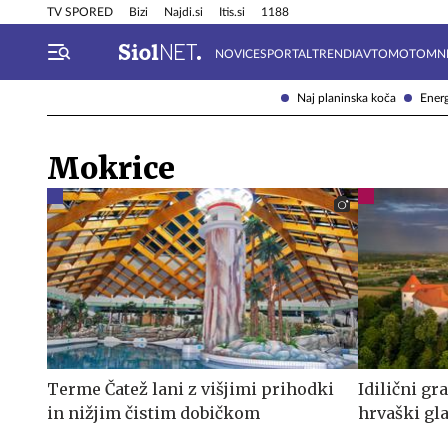
Info in obvestila
Tehnik
TV SPORED
Bizi
Najdi.si
Itis.si
1188
NOVICE
SPORTAL
TRENDI
AVTOMOTO
MN
Naj planinska koča
Energ
Mokrice
Terme Čatež lani z višjimi prihodki
Idilični gr
in nižjim čistim dobičkom
hrvaški gl