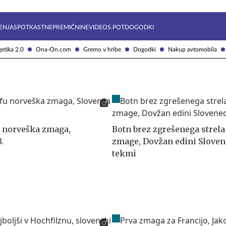
Želite prejemati e-novice?
Uživajmo pametno
ENJA
SPOTKAST
NEPREMIČNINE
VIDEOS.POT
DOGODKI
etika 2.0
Ona-On.com
Gremo v hribe
Dogodki
Nakup avtomobila
 norveška zmaga,
Botn brez zgrešenega strela
.
zmage, Dovžan edini Sloven
tekmi