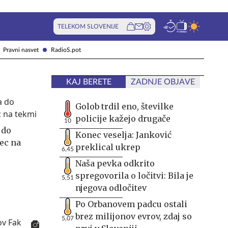
TELEKOM SLOVENIJE
Pravni nasvet
RadioS.pot
KAJ BERETE
ZADNJE OBJAVE
Golob trdil eno, številke
policije kažejo drugače
10
 do
Konec veselja: Janković
ec na
preklical ukrep
6,45
Naša pevka odkrito
spregovorila o ločitvi: Bila je
5,51
njegova odločitev
Po Orbanovem padcu ostali
brez milijonov evrov, zdaj so
5,07