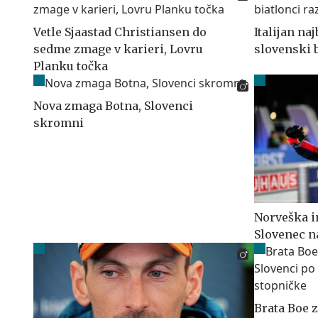
Vetle Sjaastad Christiansen do
Italijan na
sedme zmage v karieri, Lovru
slovenski b
Planku točka
Nova zmaga Botna, Slovenci
skromni
Norveška 
Slovenec n
Brata Boe z