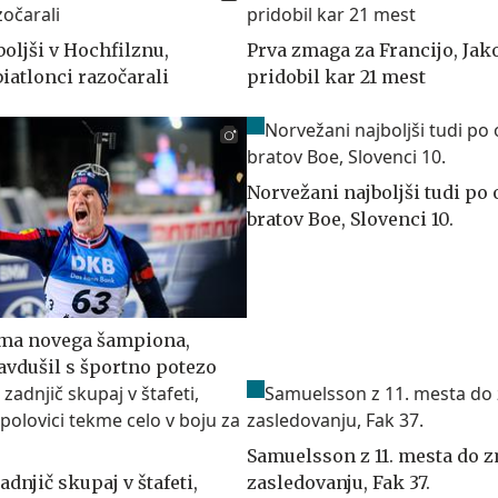
jboljši v Hochfilznu,
Prva zmaga za Francijo, Jak
iatlonci razočarali
pridobil kar 21 mest
Norvežani najboljši tudi po
bratov Boe, Slovenci 10.
ima novega šampiona,
avdušil s športno potezo
Samuelsson z 11. mesta do 
adnjič skupaj v štafeti,
zasledovanju, Fak 37.