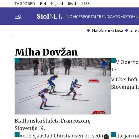
Info in obvestila
Tehnik
TV SPORED
Bizi
Najdi.si
Itis.si
1188
NOVICE
SPORTAL
TRENDI
AVTOMOTO
MN
Naj planinska koča
Energ
Miha Dovžan
V Oberhofu
Slovenija 13
Biatlonska štafeta Francozom,
Slovenija 14.