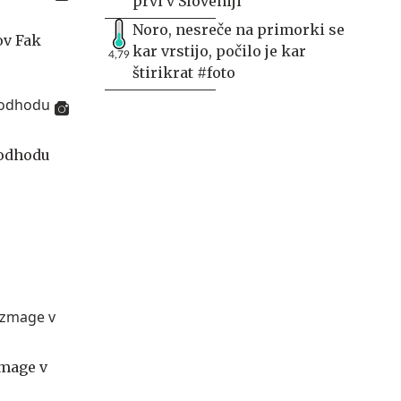
prvi v Sloveniji
Noro, nesreče na primorki se
ov Fak
kar vrstijo, počilo je kar
4,79
štirikrat #foto
 odhodu
zmage v