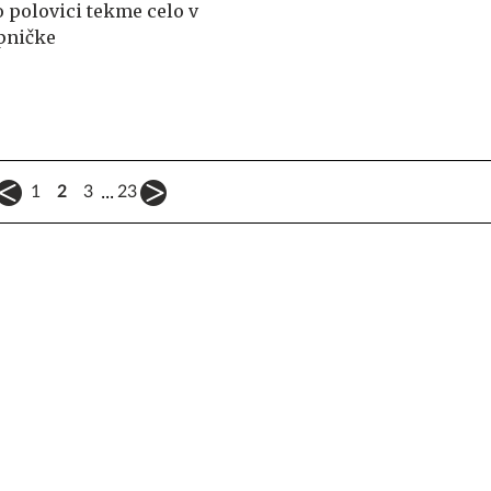
o polovici tekme celo v
opničke
...
1
2
3
23