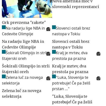
Nova ameriška moč v
slovenski reprezentanci
Grk prevzema "rakete"
Na radarju lige NBA in
Slovenci ostali brez
Cedevite Olimpije
nastopa v Tokiu
Šokirali Olimpijo in strli
Kralj je mrtev, dva
štajerski oreh
prestola pa prazna
Zelena luč za novega
selektorja
"Luka, Slovenija te
potrebuje! Če pa želiš