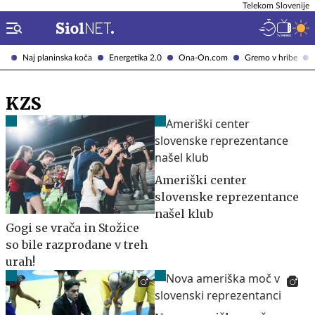
Telekom Slovenije
Naj planinska koča
Energetika 2.0
Ona-On.com
Gremo v hribe
KZS
Ameriški center
slovenske reprezentance
našel klub
Gogi se vrača in Stožice
so bile razprodane v treh
urah!