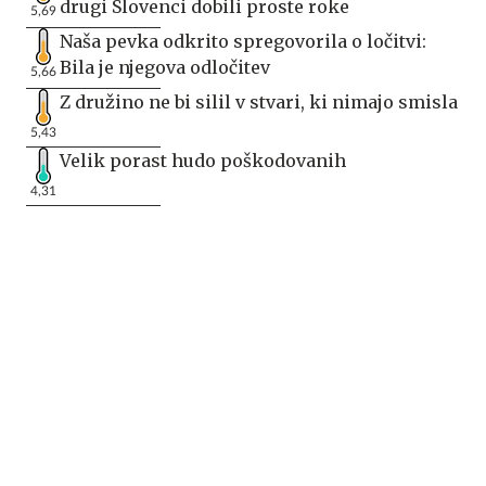
drugi Slovenci dobili proste roke
5,69
Naša pevka odkrito spregovorila o ločitvi:
Bila je njegova odločitev
5,66
Z družino ne bi silil v stvari, ki nimajo smisla
5,43
Velik porast hudo poškodovanih
4,31