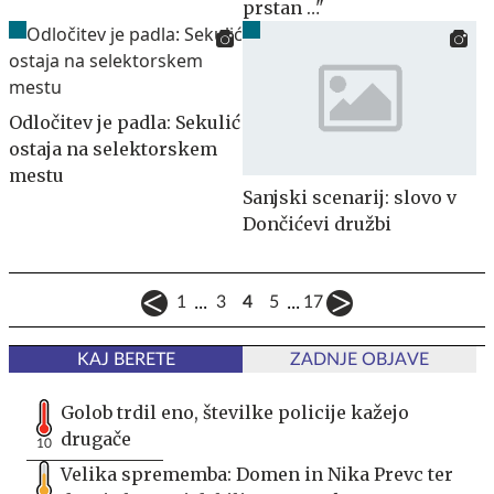
prstan …"
Odločitev je padla: Sekulić
ostaja na selektorskem
mestu
Sanjski scenarij: slovo v
Dončićevi družbi
...
...
1
3
4
5
17
KAJ BERETE
ZADNJE OBJAVE
Golob trdil eno, številke policije kažejo
drugače
10
Velika sprememba: Domen in Nika Prevc ter