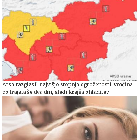
Arso razglasil najvišjo stopnjo ogroženosti: vročina
bo trajala še dva dni, sledi krajša ohladitev