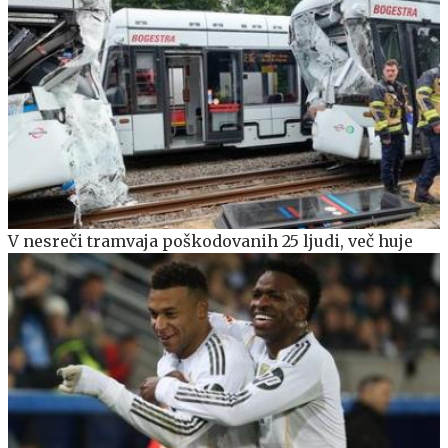
V nesreči tramvaja poškodovanih 25 ljudi, več huje