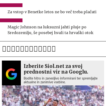
Za vstop v Benetke letos ne bo več treba plačati
Magic Johnson na luksuzni jahti pluje po
Sredozemlju, še posebej hvali ta hrvaški otok
Izberite Siol.net za svoj
prednostni vir na Googlu.
Bodite hitro in zanesljivo informirani ter spremljajte
aktualne in zanimive vsebine.