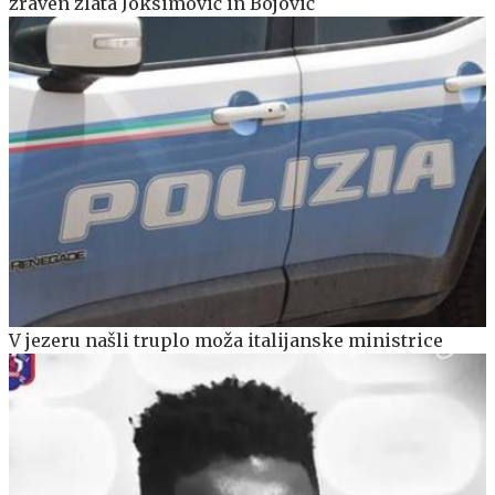
zraven zlata Joksimović in Bojović
V jezeru našli truplo moža italijanske ministrice