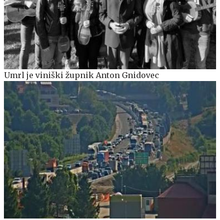
Umrl je viniški župnik Anton Gnidovec