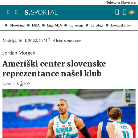
Telekom Slovenije
Slovenija
NBA
Liga ABA
Eurocup
Evroliga
Evropska tekmo
Nedelja, 16. 1. 2022, 15.41
4 leta, 6 mesecev
Jordan Morgan
Ameriški center slovenske
reprezentance našel klub
Avtor:
S. K.
0,09