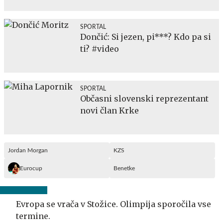
SPORTAL
Dončić: Si jezen, pi***? Kdo pa si
ti? #video
SPORTAL
Občasni slovenski reprezentant
novi član Krke
Jordan Morgan
KZS
Eurocup
Benetke
Evropa se vrača v Stožice. Olimpija sporočila vse
termine.