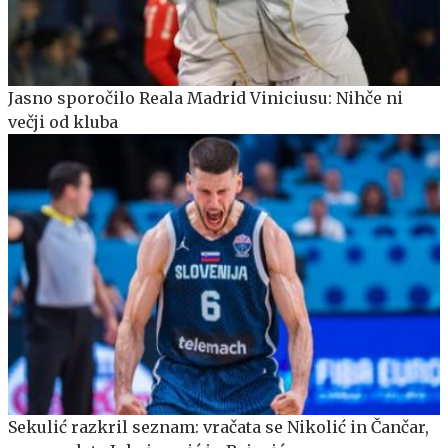
Jasno sporočilo Reala Madrid Viniciusu: Nihče ni
večji od kluba
Sekulić razkril seznam: vračata se Nikolić in Čančar,