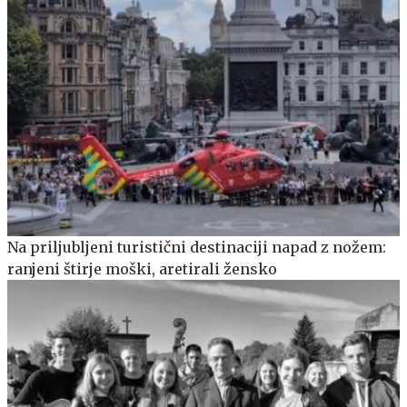
Na priljubljeni turistični destinaciji napad z nožem:
ranjeni štirje moški, aretirali žensko