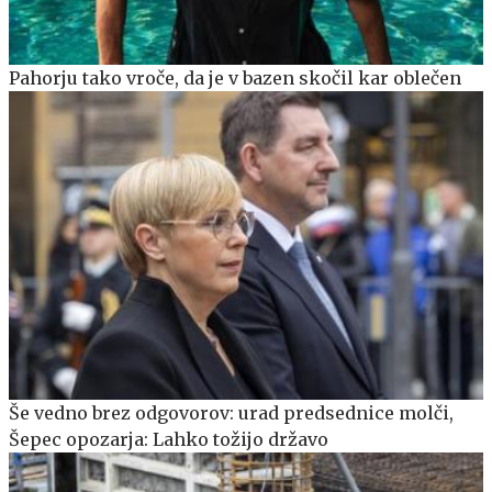
Pahorju tako vroče, da je v bazen skočil kar oblečen
Še vedno brez odgovorov: urad predsednice molči,
Šepec opozarja: Lahko tožijo državo