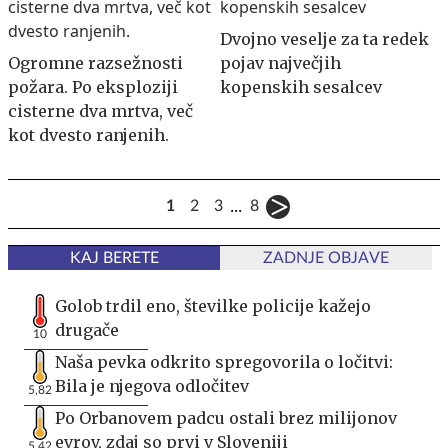
Dvojno veselje za ta redek
Ogromne razsežnosti
pojav največjih
požara. Po eksploziji
kopenskih sesalcev
cisterne dva mrtva, več
kot dvesto ranjenih.
...
1
2
3
8
KAJ BERETE
ZADNJE OBJAVE
Golob trdil eno, številke policije kažejo
drugače
10
Naša pevka odkrito spregovorila o ločitvi:
Bila je njegova odločitev
5,82
Po Orbanovem padcu ostali brez milijonov
evrov, zdaj so prvi v Sloveniji
5,42