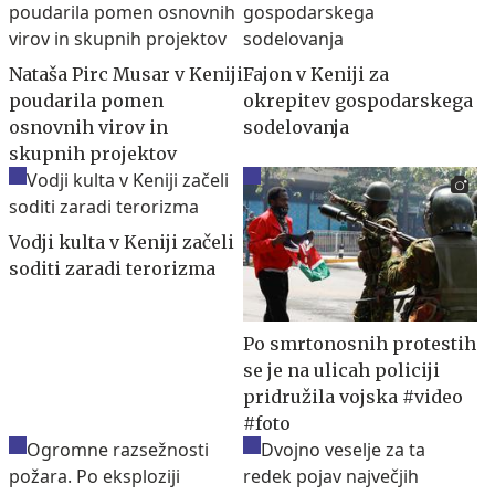
Nataša Pirc Musar v Keniji
Fajon v Keniji za
poudarila pomen
okrepitev gospodarskega
osnovnih virov in
sodelovanja
skupnih projektov
Vodji kulta v Keniji začeli
soditi zaradi terorizma
Po smrtonosnih protestih
se je na ulicah policiji
pridružila vojska #video
#foto