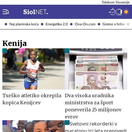
Telekom Slovenije
Naj planinska koča
Energetika 2.0
Ona-On.com
Gremo v hribe
Kenija
Turško atletiko okrepila
Dva visoka uradnika
kopica Kenijcev
ministrstva za šport
poneverila 25 milijonov
evrov