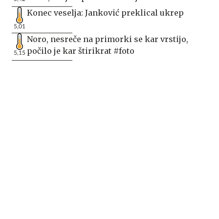
Konec veselja: Janković preklical ukrep
5,01
Noro, nesreče na primorki se kar vrstijo,
počilo je kar štirikrat #foto
5,15