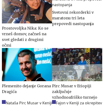
Svetovni rekorderki v
maratonu tri leta
prepovedi nastopanja
Prostovoljka Nika: Ko se
vrneš domov, začneš na
svet gledati z drugimi
očmi
Plemenito dejanje Gorana
Pirc Musar v Etiopiji
Dragića
zaključuje
vzhodnoafriško turnejo