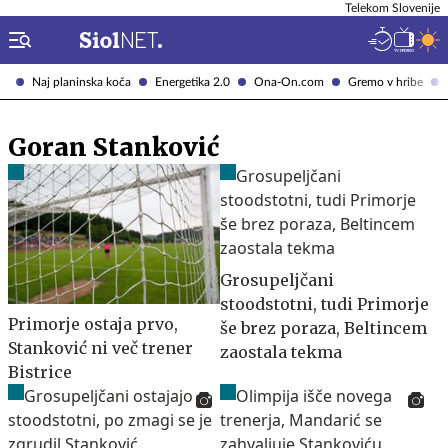
Telekom Slovenije
Naj planinska koča
Energetika 2.0
Ona-On.com
Gremo v hribe
Goran Stanković
Grosupeljčani
stoodstotni, tudi Primorje
Primorje ostaja prvo,
še brez poraza, Beltincem
Stanković ni več trener
zaostala tekma
Bistrice