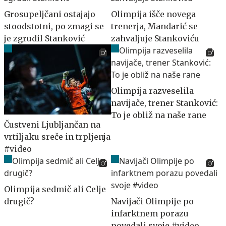
Grosupeljčani ostajajo
Olimpija išče novega
stoodstotni, po zmagi se
trenerja, Mandarić se
je zgrudil Stanković
zahvaljuje Stankoviću
Olimpija razveselila
navijače, trener Stanković:
To je obliž na naše rane
Čustveni Ljubljančan na
vrtiljaku sreče in trpljenja
#video
Olimpija sedmič ali Celje
drugič?
Navijači Olimpije po
infarktnem porazu
povedali svoje #video