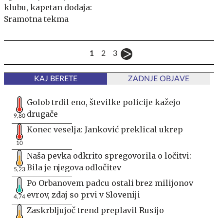
klubu, kapetan dodaja:
Sramotna tekma
1
2
3
KAJ BERETE
ZADNJE OBJAVE
Golob trdil eno, številke policije kažejo
drugače
9,80
Konec veselja: Janković preklical ukrep
10
Naša pevka odkrito spregovorila o ločitvi:
Bila je njegova odločitev
5,23
Po Orbanovem padcu ostali brez milijonov
evrov, zdaj so prvi v Sloveniji
4,74
Zaskrbljujoč trend preplavil Rusijo