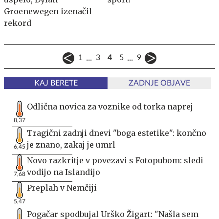
Groenewegen izenačil
rekord
...
...
1
3
4
5
9
KAJ BERETE
ZADNJE OBJAVE
Odlična novica za voznike od torka naprej
8,37
Tragični zadnji dnevi "boga estetike": končno
je znano, zakaj je umrl
6,45
Novo razkritje v povezavi s Fotopubom: sledi
vodijo na Islandijo
7,68
Preplah v Nemčiji
5,47
Pogačar spodbujal Urško Žigart: "Našla sem