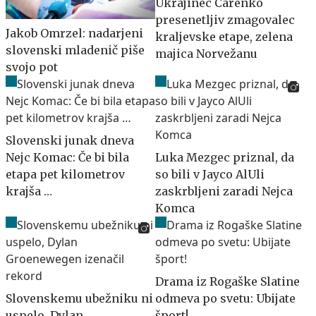
Ukrajinec Carenko
presenetljiv zmagovalec
Jakob Omrzel: nadarjeni
kraljevske etape, zelena
slovenski mladenič piše
majica Norvežanu
svojo pot
Slovenski junak dneva
Nejc Komac: Če bi bila
Luka Mezgec priznal, da
etapa pet kilometrov
so bili v Jayco AlUli
krajša …
zaskrbljeni zaradi Nejca
Komca
Drama iz Rogaške Slatine
Slovenskemu ubežniku ni
odmeva po svetu: Ubijate
uspelo, Dylan
šport!