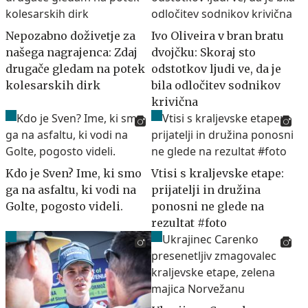
Nepozabno doživetje za
Ivo Oliveira v bran bratu
našega nagrajenca: Zdaj
dvojčku: Skoraj sto
drugače gledam na potek
odstotkov ljudi ve, da je
kolesarskih dirk
bila odločitev sodnikov
krivična
Kdo je Sven? Ime, ki smo
Vtisi s kraljevske etape:
ga na asfaltu, ki vodi na
prijatelji in družina
Golte, pogosto videli.
ponosni ne glede na
rezultat #foto