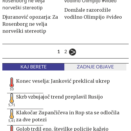
Domžale razorožile
Djuranović opozarja: Za
vodilno Olimpijo #video
Rosenborg ne velja
norveški stereotip
1
2
KAJ BERETE
ZADNJE OBJAVE
Konec veselja: Janković preklical ukrep
10
Skrb vzbujajoč trend preplavil Rusijo
5,71
Klakočar Zupančičeva in Rop sta se odločila
za dve potezi
5,41
Golob trdil eno, številke policije kažejo