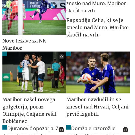
Rapsodija Celja, ki se je
zneslo nad Muro. Maribor
skočil na vrh.
Nove težave za NK
Maribor
Maribor našel novega
Maribor navdušil in se
golgeterja, poraz
znesel nad Hrvati, Celjani
Olimpije, Celjane rešil
prvič izgubili
Bobičanec