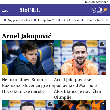
Telekom Slovenije
Naj planinska koča
Energetika 2.0
Ona-On.com
Gremo v hribe
Arnel Jakupović
Nemirni dnevi Simona
Arnel Jakupović se
Rožmana, Slovencu gre na
poslavlja od Maribora,
Hrvaškem vse narobe
Alex Blanco je novi član
Olimpije