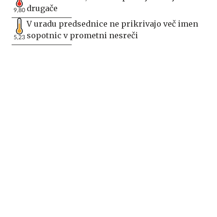
drugače
9,80
V uradu predsednice ne prikrivajo več imen
sopotnic v prometni nesreči
5,23