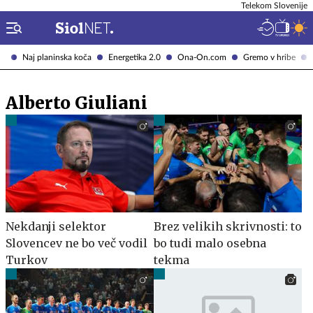
Telekom Slovenije
Naj planinska koča
Energetika 2.0
Ona-On.com
Gremo v hribe
Alberto Giuliani
Nekdanji selektor
Brez velikih skrivnosti: to
Slovencev ne bo več vodil
bo tudi malo osebna
Turkov
tekma