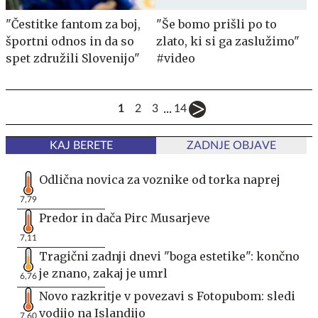
"Čestitke fantom za boj,
"Še bomo prišli po to
športni odnos in da so
zlato, ki si ga zaslužimo"
spet združili Slovenijo"
#video
...
1
2
3
14
KAJ BERETE
ZADNJE OBJAVE
Odlična novica za voznike od torka naprej
7,79
Predor in dača Pirc Musarjeve
7,11
Tragični zadnji dnevi "boga estetike": končno
je znano, zakaj je umrl
6,76
Novo razkritje v povezavi s Fotopubom: sledi
vodijo na Islandijo
7,60