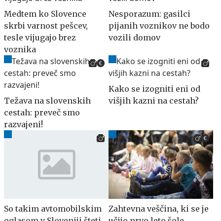
Medtem ko Slovence
Nesporazum: gasilci
skrbi varnost pešcev,
pijanih voznikov ne bodo
tesle vijugajo brez
vozili domov
voznika
Kako se izogniti eni od
Težava na slovenskih
višjih kazni na cestah?
cestah: preveč smo
razvajeni!
So takim avtomobilskim
Zahtevna veščina, ki se je
oglasom v Sloveniji šteti
učijo prvo leto šole