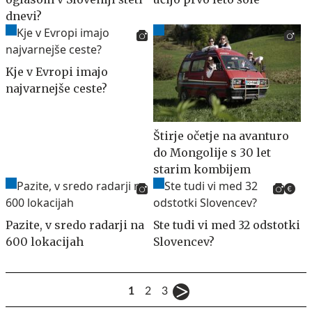
dnevi?
Kje v Evropi imajo
najvarnejše ceste?
Štirje očetje na avanturo
do Mongolije s 30 let
starim kombijem
Pazite, v sredo radarji na
Ste tudi vi med 32 odstotki
600 lokacijah
Slovencev?
1
2
3