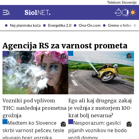
Telekom Slovenije
Naj planinska koča
Energetika 2.0
Ona-On.com
Gremo v hribe
Agencija RS za varnost prometa
Vozniki pod vplivom
Ego ali kaj drugega: zakaj
THC: naslednja prometna
je vožnja z motorjem 100-
grožnja
krat bolj nevarna?