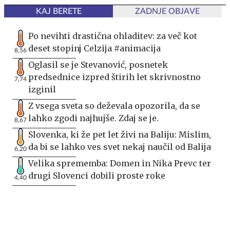
KAJ BERETE
ZADNJE OBJAVE
Po nevihti drastična ohladitev: za več kot
deset stopinj Celzija #animacija
8,56
Oglasil se je Stevanović, posnetek
predsednice izpred štirih let skrivnostno
7,74
izginil
Z vsega sveta so deževala opozorila, da se
lahko zgodi najhujše. Zdaj se je.
8,67
Slovenka, ki že pet let živi na Baliju: Mislim,
da bi se lahko ves svet nekaj naučil od Balija
6,20
Velika sprememba: Domen in Nika Prevc ter
drugi Slovenci dobili proste roke
4,40