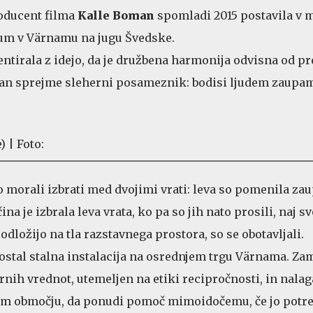
oducent filma
Kalle Boman
spomladi 2015 postavila v 
um v Värnamu na jugu Švedske.
ntirala z idejo, da je družbena harmonija odvisna od p
 dan sprejme sleherni posameznik: bodisi ljudem zaupam
 morali izbrati med dvojimi vrati: leva so pomenila zau
na je izbrala leva vrata, ko pa so jih nato prosili, naj sv
odložijo na tla razstavnega prostora, so se obotavljali.
postal stalna instalacija na osrednjem trgu Värnama. Zam
nih vrednot, utemeljen na etiki recipročnosti, in nala
vem območju, da ponudi pomoč mimoidočemu, če jo potre