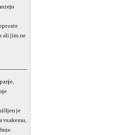
muzeju
reproste
 ali jim ne
panje,
oje
išljen je
ga vsakemu,
buje.