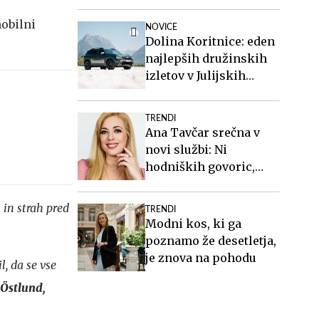
višini slabih 44
milijonov evrov
mobilni
NOVICE
Dolina Koritnice: eden
najlepših družinskih
izletov v Julijskih
Alpah
TRENDI
Ana Tavčar srečna v
novi službi: Ni
hodniških govoric,
kavic, šušljanja, igric
in politike
 in strah pred
TRENDI
Modni kos, ki ga
poznamo že desetletja,
je znova na pohodu
l, da se vse
Östlund,