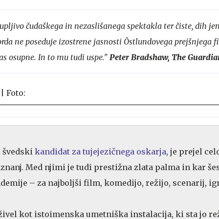
upljivo čudaškega in nezaslišanega spektakla ter čiste, dih j
orda ne poseduje izostrene jasnosti Östlundovega prejšnjega f
vas osupne. In to mu tudi uspe."
Peter Bradshaw, The Guardia
ji švedski
kandidat za tujejezičnega oskarja
, je prejel cel
znanj. Med njimi je tudi prestižna zlata palma in kar še
mije – za najboljši film, komedijo, režijo, scenarij, ig
aživel kot istoimenska umetniška instalacija, ki sta jo re