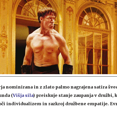
rja nominirana in z zlato palmo nagrajena satira šv
unda (
Višja sila
) preiskuje stanje zaupanja v družbi, k
či individualizem in razkroj družbene empatije. Ev