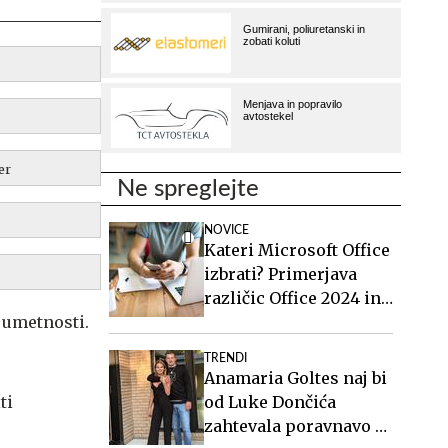
er
Ne spreglejte
NOVICE
Kateri Microsoft Office
izbrati? Primerjava
različic Office 2024 in
Office 2021.
 umetnosti.
TRENDI
Anamaria Goltes naj bi
od Luke Dončića
ti
zahtevala poravnavo v