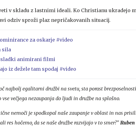
veti v skladu z lastnimi ideali. Ko Christianu ukradejo 
avi odziv sproži plaz nepričakovanih situacij.
 nominirance za oskarje #video
 sila
j sladki animirani filmi
jajo iz dežele tam spodaj #video
 najbolj egalitarni družbi na svetu, sta porast brezposelnosti
o vse večjega nezaupanja do ljudi in družbe na splošno.
ične nemoči je spodkopal naše zaupanje v oblast in nas prisili
li res hočemo, da se naše družbe razvijajo v to smer?"
Ruben 