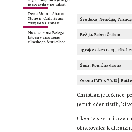
je spravila v nemilost
Demi Moore, Sharon
Stone in Carla Bruni
Švedska, Nemčija, Francij
zasijale v Cannesu
Nova sezona Belega
Režija:
Ruben Östlund
lotosa v znamenju
filmskega festivala v
Cannesu
Igrajo:
Claes Bang, Elisabe
Žanr:
Komična drama
Ocena IMDb:
7,6/10│
Rott
Christian je ločenec, 
Je tudi eden tistih, ki
Ukvarja se s pripravo 
obiskovalca k altruizm