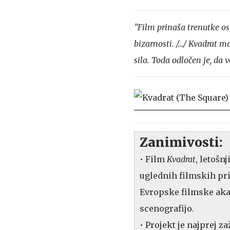
"Film prinaša trenutke os
bizarnosti. /…/ Kvadrat m
sila. Toda odločen je, da 
Zanimivosti:
• Film
Kvadrat
, letošn
uglednih filmskih pri
Evropske filmske akade
scenografijo.
• Projekt je najprej z