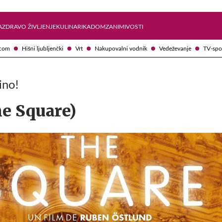
Želite prejemati e-novice?
Uživajmo pametno
A
ZDRAVO ŽIVLJENJE
KULINARIKA
DOM
ZANIMIVOSTI
com
Hišni ljubljenčki
Vrt
Nakupovalni vodnik
Vedeževanje
TV-spo
ino!
he Square)