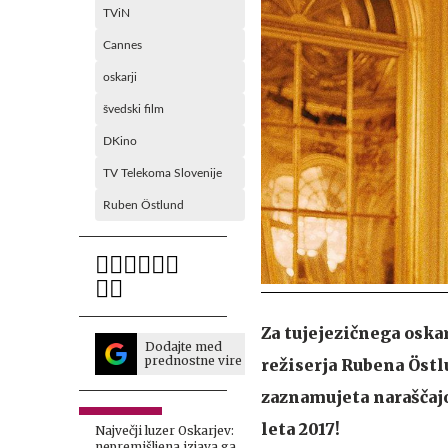
TViN
Cannes
oskarji
švedski film
DKino
TV Telekoma Slovenije
Ruben Östlund
Za tujejezičnega oska
Dodajte med
prednostne vire
režiserja Rubena Östl
zaznamujeta naraščajo
leta 2017!
Največji luzer Oskarjev:
nepremišljena izjava ga