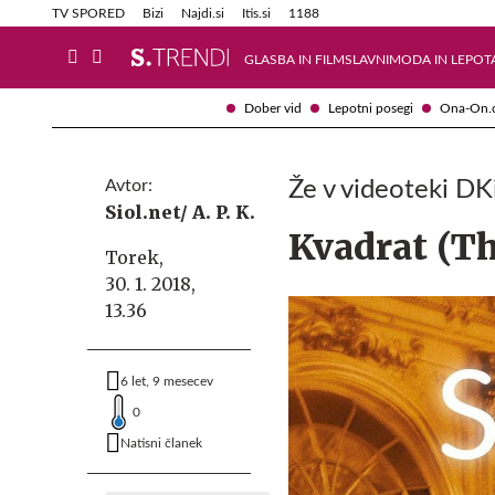
Info in obvestila
Tehnik
TV SPORED
Bizi
Najdi.si
Itis.si
1188
GLASBA IN FILM
SLAVNI
MODA IN LEPOT
Dober vid
Lepotni posegi
Ona-On.
Avtor:
Že v videoteki DK
Siol.net/ A. P. K.
Kvadrat (T
Torek,
30. 1. 2018,
13.36
6 let, 9 mesecev
0
Natisni članek