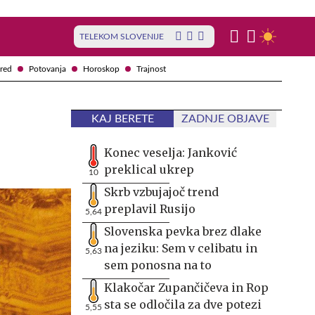
TELEKOM SLOVENIJE
red
Potovanja
Horoskop
Trajnost
KAJ BERETE
ZADNJE OBJAVE
Konec veselja: Janković
preklical ukrep
10
Skrb vzbujajoč trend
preplavil Rusijo
5,64
Slovenska pevka brez dlake
na jeziku: Sem v celibatu in
5,63
sem ponosna na to
Klakočar Zupančičeva in Rop
sta se odločila za dve potezi
5,55