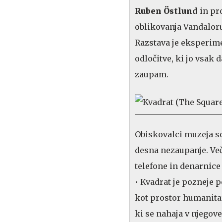
Ruben Östlund
in pr
oblikovanja Vandalor
Razstava je eksperime
odločitve, ki jo vsak
zaupam.
Obiskovalci muzeja so
desna nezaupanje. Veči
telefone in denarnice 
• Kvadrat je pozneje 
kot prostor humanitar
ki se nahaja v njego