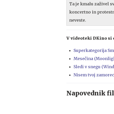
Ta je kmalu zaživel sv
koncertno in protestn
neveste.
V videoteki DKino si 
Superkategorija Sm
Mesečina (Moonlig
Sledi v snegu (Wind
Nisem tvoj zamorec
Napovednik fi