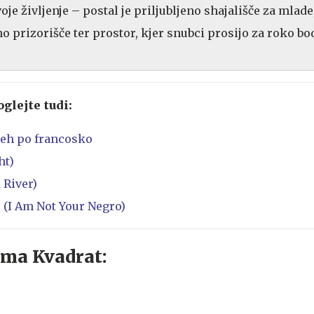
oje življenje – postal je priljubljeno shajališče za mlade
o prizorišče ter prostor, kjer snubci prosijo za roko bo
oglejte tudi:
eh po francosko
ht)
 River)
 (I Am Not Your Negro)
lma Kvadrat: