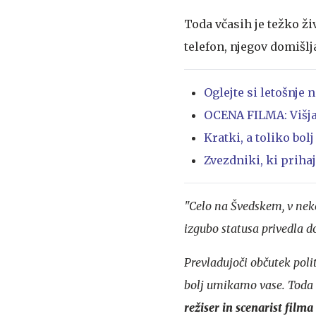
Toda včasih je težko ži
telefon, njegov domišlj
Oglejte si letošnje
OCENA FILMA: Višja
Kratki, a toliko bol
Zvezdniki, ki priha
"Celo na Švedskem, v nekoč
izgubo statusa privedla d
Prevladujoči občutek polit
bolj umikamo vase. Toda a
režiser in scenarist filma