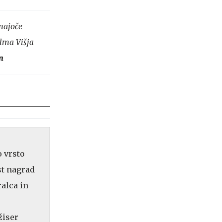
emajoče
ilma Višja
n
o vrsto
st nagrad
ralca in
žiser