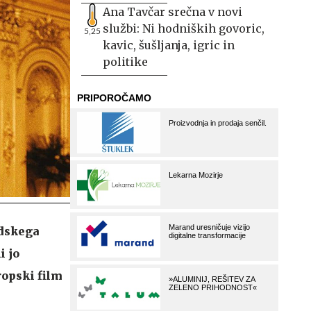
Ana Tavčar srečna v novi
službi: Ni hodniških govoric,
5,25
kavic, šušljanja, igric in
politike
edskega
i jo
ropski film