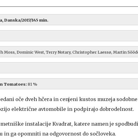
a, Danska/2017/145 min.
th Moss, Dominic West, Terry Notary, Christopher Laessø, Martin Sööd
en Tomatoes:
81 %
predani oče dveh hčera in cenjeni kustos muzeja sodobne
 vozijo električne avtomobile in podpirajo dobrodelnost.
umetniške instalacije Kvadrat, katere namen je spodbudi
u in ga opomniti na odgovornost do sočloveka.