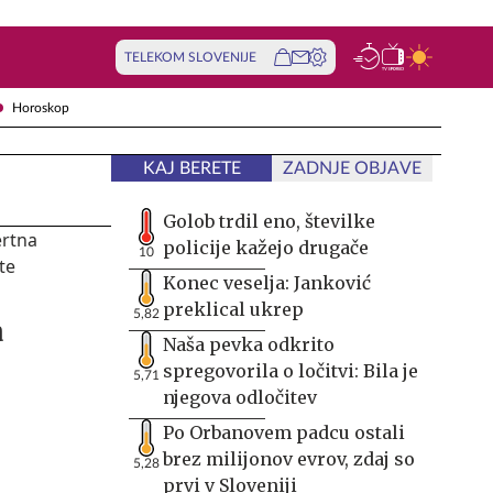
TELEKOM SLOVENIJE
Horoskop
KAJ BERETE
ZADNJE OBJAVE
Golob trdil eno, številke
policije kažejo drugače
10
Konec veselja: Janković
preklical ukrep
5,82
a
Naša pevka odkrito
spregovorila o ločitvi: Bila je
5,71
njegova odločitev
Po Orbanovem padcu ostali
brez milijonov evrov, zdaj so
5,28
prvi v Sloveniji