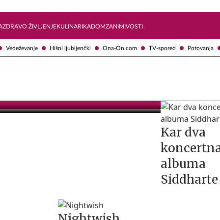
Želite prejemati e-novice?
Uživajmo pametno
A
ZDRAVO ŽIVLJENJE
KULINARIKA
DOM
ZANIMIVOSTI
Vedeževanje
Hišni ljubljenčki
Ona-On.com
TV-spored
Potovanja
Kar dva
koncertn
albuma
Siddharte
Nightwish