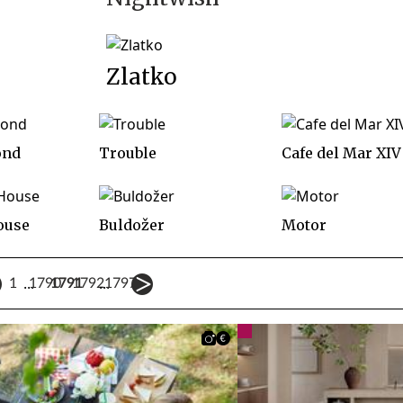
Zlatko
ond
Trouble
Cafe del Mar XIV
ouse
Buldožer
Motor
...
...
1
1790
1791
1792
1797