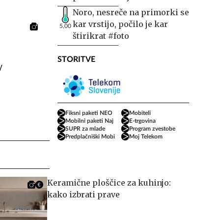
Noro, nesreče na primorki se
kar vrstijo, počilo je kar
5,00
štirikrat #foto
STORITVE
Fiksni paketi NEO
Mobiteli
Mobilni paketi Naj
E-trgovina
SUPR za mlade
Program zvestobe
Predplačniški Mobi
Moj Telekom
Keramične ploščice za kuhinjo:
kako izbrati prave