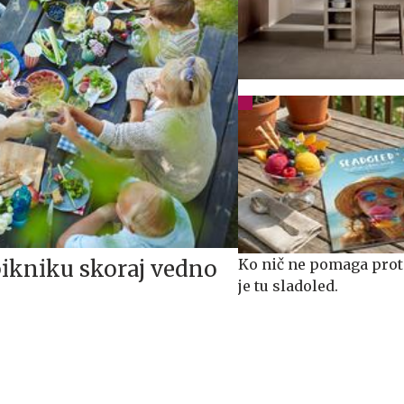
 pikniku skoraj vedno
Ko nič ne pomaga proti
je tu sladoled.